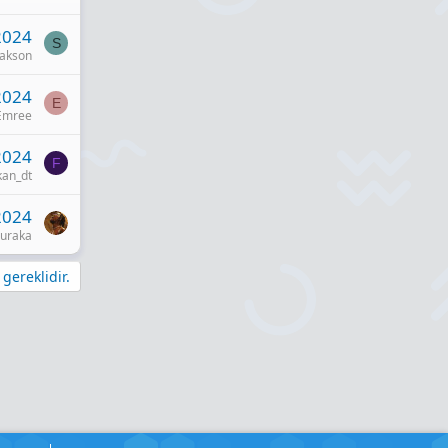
2024
S
jakson
2024
E
Emree
2024
F
kan_dt
2024
uraka
gereklidir.