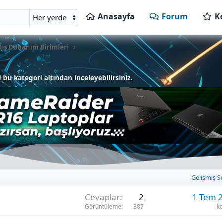
Anasayfa
Forum
K
Dış Donanım Birimleri
bu kategori altından inceleyebilirsiniz.
Gelişmiş S
Cevaplar
2
1 Tem 
Görüntüleme
387
k