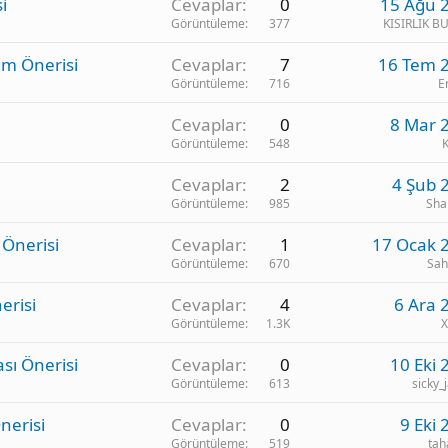
i
Cevaplar
0
15 Ağu 
Görüntüleme
377
KISIRLIK B
am Önerisi
Cevaplar
7
16 Tem 
Görüntüleme
716
E
Cevaplar
0
8 Mar 
Görüntüleme
548
Cevaplar
2
4 Şub 
Görüntüleme
985
Sha
 Önerisi
Cevaplar
1
17 Ocak 
Görüntüleme
670
Sah
erisi
Cevaplar
4
6 Ara 
Görüntüleme
1.3K
X
sı Önerisi
Cevaplar
0
10 Eki 
Görüntüleme
613
sicky_
nerisi
Cevaplar
0
9 Eki 
Görüntüleme
519
tah