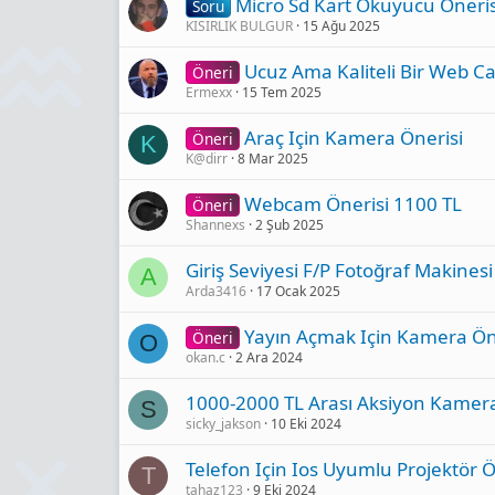
Micro Sd Kart Okuyucu Öneris
Soru
KISIRLIK BULGUR
15 Ağu 2025
Ucuz Ama Kaliteli Bir Web C
Öneri
Ermexx
15 Tem 2025
Araç Için Kamera Önerisi
Öneri
K
K@dirr
8 Mar 2025
Webcam Önerisi 1100 TL
Öneri
Shannexs
2 Şub 2025
Giriş Seviyesi F/P Fotoğraf Makinesi
A
Arda3416
17 Ocak 2025
Yayın Açmak Için Kamera Ön
Öneri
O
okan.c
2 Ara 2024
1000-2000 TL Arası Aksiyon Kamera
S
sicky_jakson
10 Eki 2024
Telefon Için Ios Uyumlu Projektör Ö
T
tahaz123
9 Eki 2024