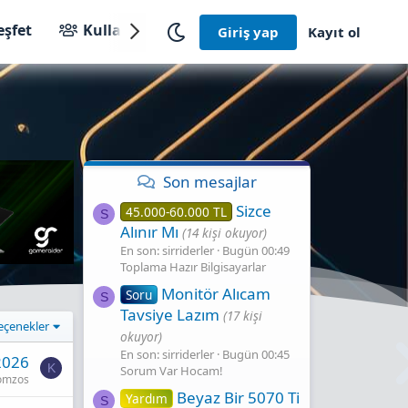
eşfet
Kullanıcılar
Giriş yap
Kayıt ol
Son mesajlar
Sizce
45.000-60.000 TL
S
Alınır Mı
(14 kişi okuyor)
En son: sirriderler
Bugün 00:49
Toplama Hazır Bilgisayarlar
Monitör Alıcam
Soru
S
Tavsiye Lazım
(17 kişi
eçenekler
okuyor)
En son: sirriderler
Bugün 00:45
2026
K
Sorum Var Hocam!
omzos
Beyaz Bir 5070 Ti
Yardım
S