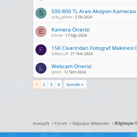
500-800 TL Arası Aksiyon Kamerası
S
sicky_jakson
2 Eki 2024
Kamera Önerisi
E
Emree
17 Ağu 2024
15K Civarindan Fotograf Makinesi 
F
fuRkan_dt
21 Tem 2024
Webcam Önerisi
L
latom
12 Tem 2024
1
2
3
4
Sonraki
Anasayfa
Forum
Bilgisayar Bileşenleri
Bilgisayar 