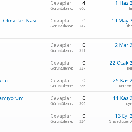
Cevaplar
4
1 Haz 
Görüntüleme
600
E
C Olmadan Nasıl
Cevaplar
0
19 May 
Görüntüleme
247
shi
Cevaplar
0
2 Mar 
Görüntüleme
311
Cevaplar
0
22 Ocak 
Görüntüleme
327
pe
runu
Cevaplar
0
25 Kas 
Görüntüleme
286
KeremW
namıyorum
Cevaplar
0
11 Kas 
Görüntüleme
309
dyr
Cevaplar
0
13 Eyl 
Görüntüleme
324
Gravedigger