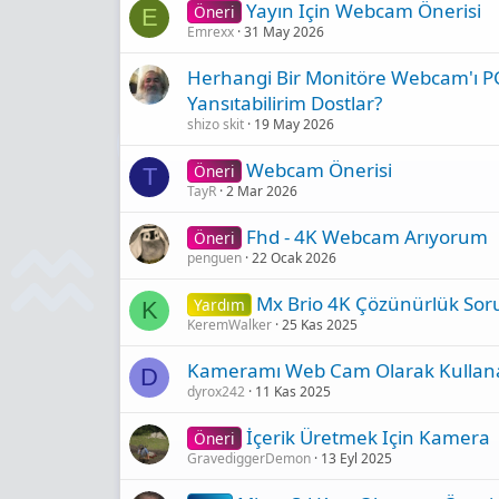
Yayın Için Webcam Önerisi
Öneri
E
Emrexx
31 May 2026
Herhangi Bir Monitöre Webcam'ı P
Yansıtabilirim Dostlar?
shizo skit
19 May 2026
Webcam Önerisi
Öneri
T
TayR
2 Mar 2026
Fhd - 4K Webcam Arıyorum
Öneri
penguen
22 Ocak 2026
Mx Brio 4K Çözünürlük So
Yardım
K
KeremWalker
25 Kas 2025
Kameramı Web Cam Olarak Kulla
D
dyrox242
11 Kas 2025
İçerik Üretmek Için Kamera
Öneri
GravediggerDemon
13 Eyl 2025