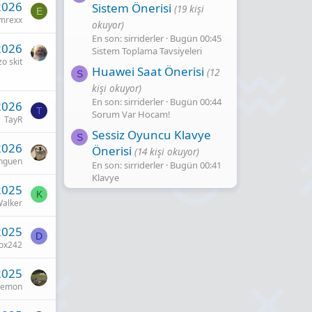
2026
Sistem Önerisi
(19 kişi
E
mrexx
okuyor)
En son: sirriderler
Bugün 00:45
2026
Sistem Toplama Tavsiyeleri
zo skit
Huawei Saat Önerisi
(12
S
kişi okuyor)
En son: sirriderler
Bugün 00:44
2026
T
Sorum Var Hocam!
TayR
Sessiz Oyuncu Klavye
S
2026
Önerisi
(14 kişi okuyor)
nguen
En son: sirriderler
Bugün 00:41
Klavye
2025
K
alker
2025
D
ox242
2025
Demon