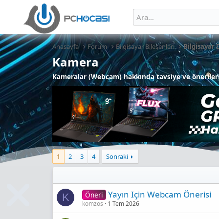
Anasayfa
Forum
Bilgisayar Bileşenleri
Bilgisayar 
Kamera
Kameralar (Webcam) hakkında tavsiye ve önerileri 
1
2
3
4
Sonraki
Yayın Için Webcam Önerisi
Öneri
K
komzos
1 Tem 2026