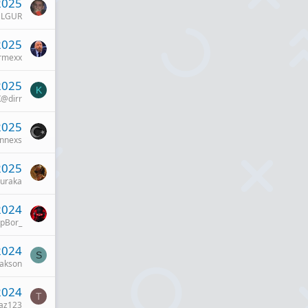
2025
ULGUR
2025
rmexx
2025
K
K@dirr
2025
nnexs
2025
uraka
2024
pBor_
2024
S
jakson
2024
T
az123