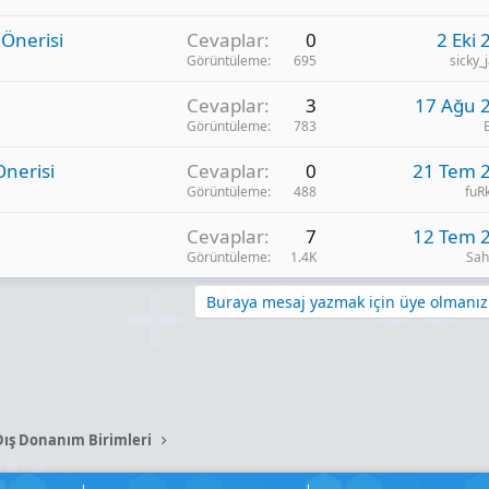
 Önerisi
Cevaplar
0
2 Eki 
Görüntüleme
695
sicky_
Cevaplar
3
17 Ağu 
Görüntüleme
783
Onerisi
Cevaplar
0
21 Tem 
Görüntüleme
488
fuR
Cevaplar
7
12 Tem 
Görüntüleme
1.4K
Sah
Buraya mesaj yazmak için üye olmanız 
Dış Donanım Birimleri