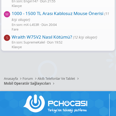
En son: Engin147
Dün 21:55
Klavye
1000 - 1500 TL Arası Kablosuz Mouse Önerisi
(11
M
kişi okuyor)
En son: mX-L4S3R
Dün 20:04
Fare
Wraith W75V2 Nasıl Kötümü?
(12 kişi okuyor)
S
En son: SupremeKalel
Dün 19:52
Klavye
Anasayfa
Forum
Akıllı Telefonlar Ve Tablet
Mobil Operatör Sağlayıcıları