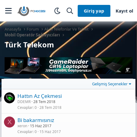
Giriş yap
Kayıt ol
Anasayfa
Forum
Akıllı Telefonlar Ve Tablet
Mobil Operatör Sağlayıcıları
Türk Telekom
Gelişmiş Seçenekler
Hattın Az Çekmesi
DDEMR
28 Tem 2018
Cevaplar
0
28 Tem 2018
Bi bakarmısınız
X
xeron
15 Haz 2017
Cevaplar
0
15 Haz 2017