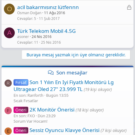
K
acil bakarmısınız lütfennn
O
Osman Doğan
11 Ağu 2016
i
Cevaplar
5
11 Şub 2017
l
i
Türk Telekom Mobil 4.5G
A
t
asoner
24 Nis 2016
l
Cevaplar
11
25 Nis 2016
i
Buraya mesaj yazmak için üye olmanız gereklidir.
Son mesajlar
Son 1 Yılın En Iyi Fiyatlı Monitörü Lg
Fırsat
R
Ultragear Oled 27" 23.999 TL
(19 kişi okuyor)
En son: Ranforth
Bugün 13:55
Sıcak Fırsatlar
2K Monitör Önerisi
Öneri
(18 kişi okuyor)
F
En son: FXO
Dün 23:29
Sorum Var Hocam!
Sessiz Oyuncu Klavye Önerisi
Öneri
(7 kişi okuyor)
E