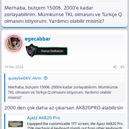
s
ı
Merhaba, bütçem 1500₺. 2000'e kadar
n
zorlayabilirim. Mümkünse TKL olmasını ve Türkçe Q
ı
olmasını istiyorum. Yardımcı olabilir misiniz?
K
o
p
y
egecabbar
a
l
a
10 Nis 2024
#2
quzeybeiDEV' Alıntı:
Merhaba, bütçem 1500₺. 2000'e kadar zorlayabilirim. Mümkünse
TKL olmasını ve Türkçe Q olmasını istiyorum. Yardımcı olabilir
misiniz?
2000 den çok daha az çıkarsan AK820PRO alabilirsin
Ajazz AK820 Pro
Equipped the customizable TFT screen, the Ajazz AK820 Pro
75% mechanical keyboard stands out from other keyboards