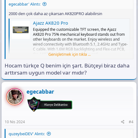
egecabbar' Alıntı:
2000 den çok daha az çıkarsan AK820PRO alabilirsin
Ajazz AK820 Pro
Equipped the customizable TFT screen, the Ajazz
AK820 Pro 75% mechanical keyboard stands out from
other keyboards on the market. Enjoy wireless and
wired connectivity with Bluetooth 5.1, 2.4GHz and Type-
C cable. With 1.6M RGB backlighting and Flex-cut PCB,
Genişletmek için tıkla ...
the AK820 Pro delivers a superior and...
epomaker.com
Hocam türkçe Q benim için şart. Bütçeyi biraz daha
Veya %60 olur dersen RK61 alabilirsin. Veya gene TKL AK873
arttırsam uygun model var mıdır?
bakabilrisin
https://www.amazon.com.tr/MAMBASNAKE-
%C3%87al%C4%B1%C5%9F%C4%B1rken-
egecabbar
De%C4%9Fi%C5%9Ftirilebilir-Ayd%C4%B1nlatmal%C4%B1-
%C3%87%C4%B1kar%C4%B1labilir/dp/B0BN7DGDRT/ref=sr_1_3?
__mk_tr_TR=%C3%85M%C3%85%C5%BD%C3%95%C3%91&crid=3
EQH3R6EW2RGA&dib=eyJ2IjoiMSJ9.pxSBGpOzZ__B9or-5HXB5v-
vJndUvltKbmlaUVHC8SmElVo0mEDNr5Her_ZWtIKZeQpNsq-Wrf-
5KAvo6keZ93Glslib1u2lxkmC_bv6A1OtgIWkRyC4GRumdByuiRAu
10 Nis 2024
#4
NVk1A_bLs3UUcL8luib_iCXtSGFsPMdv-
T_Enp4svFy8wCfMsphqzAzmzHCv4WT_HvXj6nqai5yUS-
quzeybeiDEV' Alıntı:
p3nJbLSMZfXUHDA9qjmW80fzi9aW4Fu3mSJBjUb8VIxmDU5q95aa