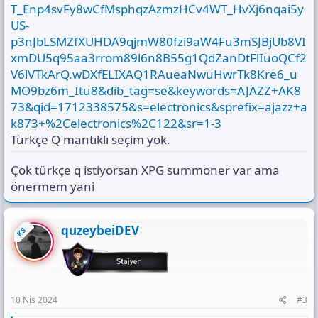
T_Enp4svFy8wCfMsphqzAzmzHCv4WT_HvXj6nqai5y
US-
p3nJbLSMZfXUHDA9qjmW80fzi9aW4Fu3mSJBjUb8VI
xmDU5q95aa3rrom89l6n8B55g1QdZanDtFlIuoQCf2
V6lVTkArQ.wDXfELIXAQ1RAueaNwuHwrTk8Kre6_u
MO9bz6m_Itu8&dib_tag=se&keywords=AJAZZ+AK8
73&qid=1712338575&s=electronics&sprefix=ajazz+a
k873+%2Celectronics%2C122&sr=1-3
Türkçe Q mantıklı seçim yok.
Çok türkçe q istiyorsan XPG summoner var ama
önermem yani
quzeybeiDEV
KS
10 Nis 2024
#3