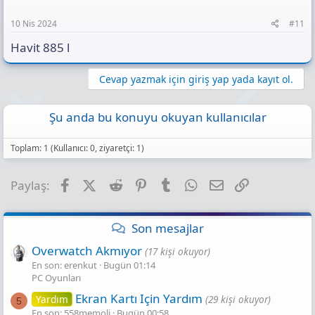
10 Nis 2024
#11
Havit 885 l
Cevap yazmak için giriş yap yada kayıt ol.
Şu anda bu konuyu okuyan kullanıcılar
Toplam: 1 (Kullanıcı: 0, ziyaretçi: 1)
Facebook
X (Twitter)
Reddit
Pinterest
Tumblr
WhatsApp
E-posta
Link
Paylaş:
Son mesajlar
Overwatch Akmıyor
(17 kişi okuyor)
En son: erenkut
Bugün 01:14
PC Oyunları
Ekran Kartı Için Yardım
Yardım
(29 kişi okuyor)
5
En son: 558memoli
Bugün 00:58