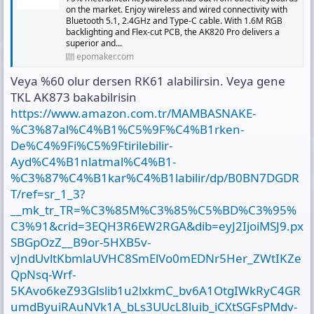
on the market. Enjoy wireless and wired connectivity with
Bluetooth 5.1, 2.4GHz and Type-C cable. With 1.6M RGB
backlighting and Flex-cut PCB, the AK820 Pro delivers a
superior and...
epomaker.com
Veya %60 olur dersen RK61 alabilirsin. Veya gene
TKL AK873 bakabilrisin
https://www.amazon.com.tr/MAMBASNAKE-
%C3%87al%C4%B1%C5%9F%C4%B1rken-
De%C4%9Fi%C5%9Ftirilebilir-
Ayd%C4%B1nlatmal%C4%B1-
%C3%87%C4%B1kar%C4%B1labilir/dp/B0BN7DGDR
T/ref=sr_1_3?
__mk_tr_TR=%C3%85M%C3%85%C5%BD%C3%95%
C3%91&crid=3EQH3R6EW2RGA&dib=eyJ2IjoiMSJ9.px
SBGpOzZ__B9or-5HXB5v-
vJndUvltKbmlaUVHC8SmElVo0mEDNr5Her_ZWtIKZe
QpNsq-Wrf-
5KAvo6keZ93Glslib1u2lxkmC_bv6A1OtgIWkRyC4GR
umdByuiRAuNVk1A_bLs3UUcL8luib_iCXtSGFsPMdv-