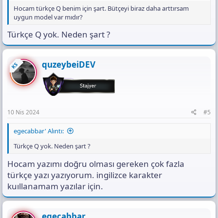
3rrom89l6n8B55g1QdZanDtFlIuoQCf2V6lVTkArQ.wDXfELIXAQ1RA
Hocam türkçe Q benim için şart. Bütçeyi biraz daha arttırsam
ueaNwuHwrTk8Kre6_uMO9bz6m_Itu8&dib_tag=se&keywords=AJ
uygun model var mıdır?
AZZ+AK873&qid=1712338575&s=electronics&sprefix=ajazz+ak873
+%2Celectronics%2C122&sr=1-3
Türkçe Q yok. Neden şart ?
Türkçe Q mantıklı seçim yok.
Çok türkçe q istiyorsan XPG summoner var ama önermem yani
quzeybeiDEV
KS
10 Nis 2024
#5
egecabbar' Alıntı:
Türkçe Q yok. Neden şart ?
Hocam yazımı doğru olması gereken çok fazla
türkçe yazı yazıyorum. ingilizce karakter
kuıllanamam yazılar için.
egecabbar