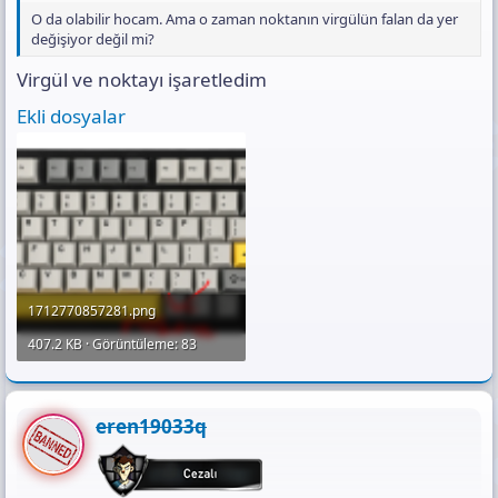
O da olabilir hocam. Ama o zaman noktanın virgülün falan da yer
değişiyor değil mi?
Virgül ve noktayı işaretledim
Ekli dosyalar
1712770857281.png
407.2 KB · Görüntüleme: 83
eren19033q