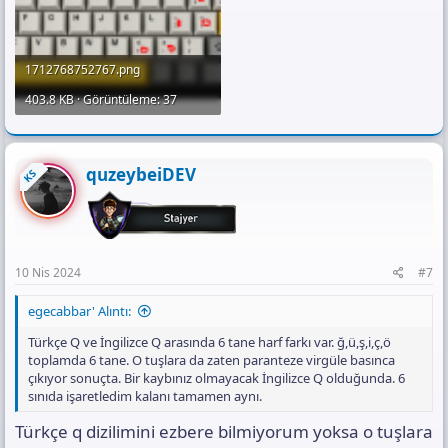
1712768752767.png
403.8 KB · Görüntüleme: 37
quzeybeiDEV
KS
10 Nis 2024
#7
egecabbar' Alıntı:
Türkçe Q ve İngilizce Q arasında 6 tane harf farkı var. ğ,ü,ş,i,ç,ö
toplamda 6 tane. O tuşlara da zaten paranteze virgüle basınca
çıkıyor sonuçta. Bir kaybınız olmayacak İngilizce Q olduğunda. 6
sınıda işaretledim kalanı tamamen aynı.
Türkçe q dizilimini ezbere bilmiyorum yoksa o tuşlara