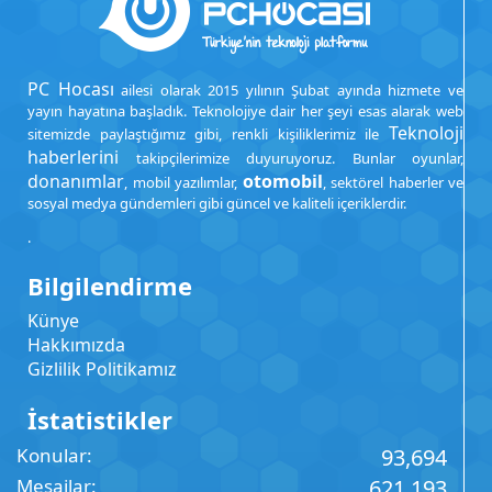
PC Hocası
ailesi olarak 2015 yılının Şubat ayında hizmete ve
yayın hayatına başladık. Teknolojiye dair her şeyi esas alarak web
Teknoloji
sitemizde paylaştığımız gibi, renkli kişiliklerimiz ile
haberlerini
takipçilerimize duyuruyoruz. Bunlar oyunlar,
donanımlar
otomobil
, mobil yazılımlar,
, sektörel haberler ve
sosyal medya gündemleri gibi güncel ve kaliteli içeriklerdir.
.
Bilgilendirme
Künye
Hakkımızda
Gizlilik Politikamız
İstatistikler
Konular
93,694
Mesajlar
621,193