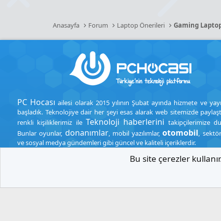
Anasayfa
Forum
Laptop Önerileri
Gaming Lapto
PC Hocası
ailesi olarak 2015 yılının Şubat ayında hizmete ve yay
başladık. Teknolojiye dair her şeyi esas alarak web sitemizde paylaşt
Teknoloji haberlerini
renkli kişiliklerimiz ile
takipçilerimize d
donanımlar
otomobil
Bunlar oyunlar,
, mobil yazılımlar,
, sektö
ve sosyal medya gündemleri gibi güncel ve kaliteli içeriklerdir.
Bu site çerezler kullan
.