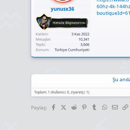
60hz-4k-144hz
yunusx36
boutiqueId=6
Katılım
3 Kas 2022
Mesajlar
10,341
Tepki
3,606
Konum
Türkiye Cumhuriyeti
Şu anda
Toplam: 1 (Kullanıcı: 0, ziyaretçi: 1)
Facebook
X (Twitter)
Reddit
Pinterest
Tumblr
WhatsApp
E-pos
Paylaş: