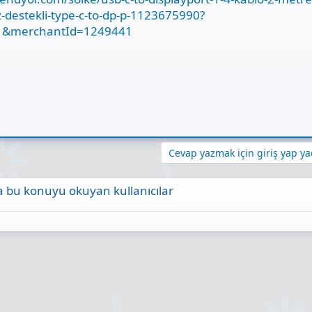
-destekli-type-c-to-dp-p-1123675990?
1&merchantId=1249441
Cevap yazmak için giriş yap yad
 bu konuyu okuyan kullanıcılar
ta
Link