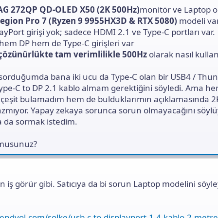
G 272QP QD-OLED X50 (2K 500Hz)
monitör ve Laptop o
egion Pro 7 (Ryzen 9 9955HX3D & RTX 5080)
modeli var
ayPort girişi yok; sadece HDMI 2.1 ve Type-C portları var.
hem DP hem de Type-C girişleri var
çözünürlükte tam verimlilikle 500Hz
olarak nasıl kullan
sorduğumda bana iki ucu da Type-C olan bir USB4 / Thun
ype-C to DP 2.1 kablo almam gerektiğini söyledi. Ama h
k çeşit bulamadım hem de bulduklarımın açıklamasında 
yazmıyor. Yapay zekaya sorunca sorun olmayacağını söyl
a da sormak istedim.
 musunuz?
iş görür gibi. Satıcıya da bi sorun Laptop modelini söyl
endyol.com/solke/usb-c-to-displayport-1-4-kablo-2-metre