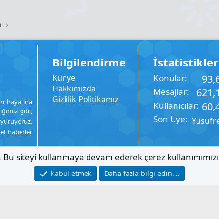
p
Bilgilendirme
İstatistikler
Künye
Konular
93,
Hakkımızda
Mesajlar
621,
Gizlilik Politikamız
ın hayatına
Kullanıcılar
60,
ığımız gibi,
Son Üye
Yusufr
uyuruyoruz.
rel haberler
ır. Bu siteyi kullanmaya devam ederek çerez kullanımımız
Kabul etmek
Daha fazla bilgi edin.…