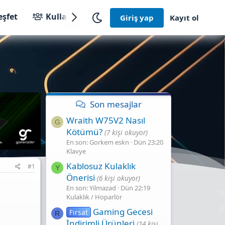
eşfet
Kullanıcılar
Giriş yap
Kayıt ol
Son mesajlar
Wraith W75V2 Nasıl
G
Kötümü?
(7 kişi okuyor)
En son: Gorkem eskn
Dün 23:20
Klavye
Kablosuz Kulaklık
#1
Y
Önerisi
(6 kişi okuyor)
En son: Yilmazad
Dün 22:19
Kulaklık / Hoparlör
Gaming Gecesi̇
Fırsat
R
İndi̇ri̇mli̇ Ürünleri̇
(14 kişi