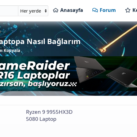
Anasayfa
Forum
K
p
aptopa Nasıl Bağlarım
nı Kopyala
Ryzen 9 9955HX3D
5080 Laptop