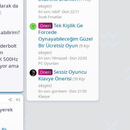
larak da
okuyor)
En son: rebif
Dün 22:11
.
Sıcak Fırsatlar
Tek Kişilik Ge
Öneri
Y
Forcede
abilirim?
Oynayabileceğim Güzel
Bir Ücretsiz Oyun
derbolt
(9 kişi
em
okuyor)
En son: Yilmazad
Dün 22:03
2K 500Hz
PC Oyunları
üyor ama
Sessiz Oyuncu
Öneri
Klavye Önerisi
(10 kişi
okuyor)
En son: gorrkem
Dün 21:50
Klavye
#2
eyerek
-8k-