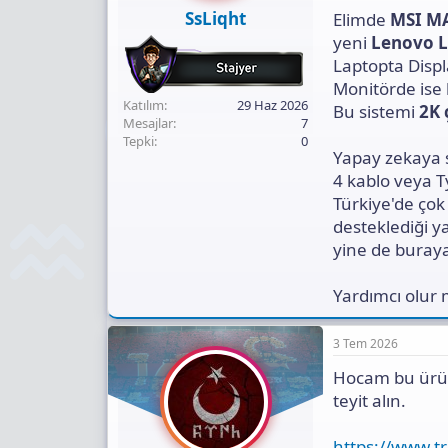
ı
SsLiqht
Elimde
MSI MA
n
ı
yeni
Lenovo L
K
Laptopta Displ
o
Monitörde ise 
p
Katılım
29 Haz 2026
Bu sistemi
2K 
y
Mesajlar
7
a
Tepki
0
l
Yapay zekaya 
a
4 kablo veya T
Türkiye'de ço
desteklediği 
yine de buray
Yardımcı olur
3 Tem 2026
Hocam bu ürün 
teyit alın.
https://www.tr