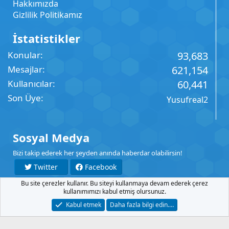
Hakkımızda
Gizlilik Politikamız
İstatistikler
Konular
93,683
Mesajlar
621,154
Kullanıcılar
60,441
Son Üye
Yusufreal2
Sosyal Medya
Bizi takip ederek her şeyden anında haberdar olabilirsin!
Twitter
Facebook
Bu site çerezler kullanır. Bu siteyi kullanmaya devam ederek çerez
YouTube
Instagram
kullanımımızı kabul etmiş olursunuz.
Kabul etmek
Daha fazla bilgi edin.…
İletişim
Şartlar
Gizlilik
Yardım
Anasayfa
R
S
S