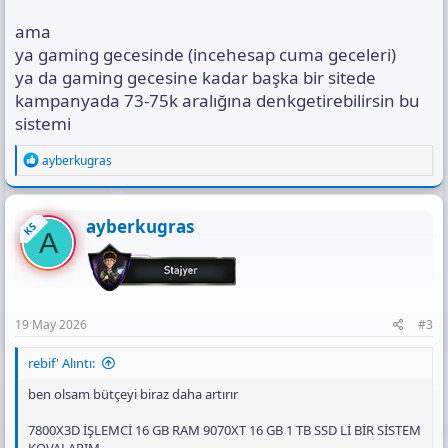
ama
ya gaming gecesinde (incehesap cuma geceleri)
ya da gaming gecesine kadar başka bir sitede
kampanyada 73-75k aralığına denkgetirebilirsin bu
sistemi
R
ayberkugras
e
a
c
t
ayberkugras
KS
A
i
o
n
s
:
19 May 2026
#3
rebif' Alıntı:
ben olsam bütçeyi biraz daha artırır
7800X3D İŞLEMCİ 16 GB RAM 9070XT 16 GB 1 TB SSD Lİ BİR SİSTEM