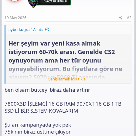
19 May 2026
#2
ayberkugras' Alıntı:
Her şeyim var yeni kasa almak
istiyorum 60-70k arası. Genelde CS2
oynuyorum ama her tür oyunu
oynayabiliyorum. Bu fiyatlara göre ne
alayım? 5070 ve 5060 Ti arasında
Genişletmek için tıkla ...
kaldım. Bir sürü OEM paket var ama
ben olsam bütçeyi biraz daha artırır
karar veremedim nasıl bir sistem
alınabilir? En mantıklı fikir lazım.​
7800X3D İŞLEMCİ 16 GB RAM 9070XT 16 GB 1 TB
SSD Lİ BİR SİSTEM KOVALARIM
Şu an kampanyada yok pek
75k nın biraz üstüne çıkıyor