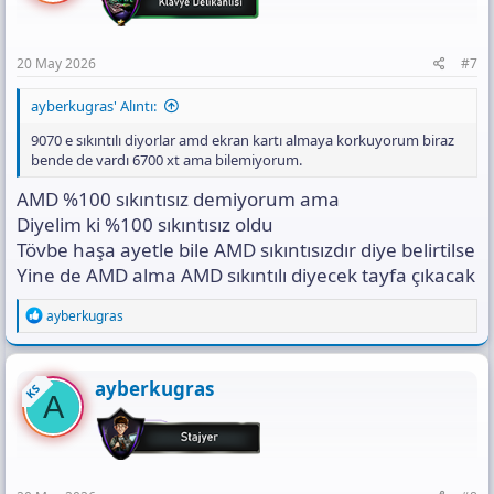
20 May 2026
#7
ayberkugras' Alıntı:
9070 e sıkıntılı diyorlar amd ekran kartı almaya korkuyorum biraz
bende de vardı 6700 xt ama bilemiyorum.
AMD %100 sıkıntısız demiyorum ama
Diyelim ki %100 sıkıntısız oldu
Tövbe haşa ayetle bile AMD sıkıntısızdır diye belirtilse
Yine de AMD alma AMD sıkıntılı diyecek tayfa çıkacak
R
ayberkugras
e
a
c
t
ayberkugras
KS
A
i
o
n
s
: