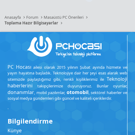
Anasayfa
Forum
Masaüstü PC Önerileri
Toplama Hazır Bilgisayarlar
PC Hocası
ailesi olarak 2015 yılının Şubat ayında hizmete ve
yayın hayatına başladık. Teknolojiye dair her şeyi esas alarak web
Teknoloji
sitemizde paylaştığımız gibi, renkli kişiliklerimiz ile
haberlerini
takipçilerimize duyuruyoruz. Bunlar oyunlar,
donanımlar
otomobil
, mobil yazılımlar,
, sektörel haberler ve
sosyal medya gündemleri gibi güncel ve kaliteli içeriklerdir.
.
Bilgilendirme
Künye