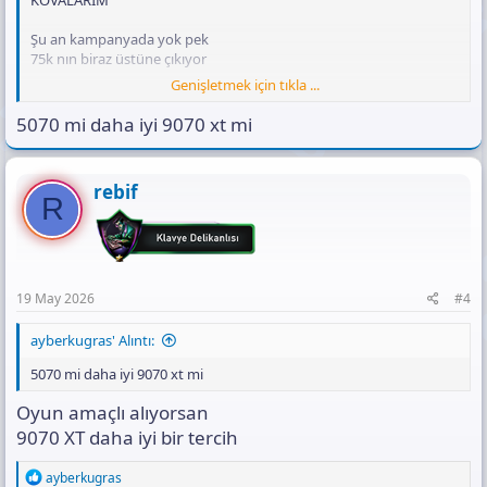
KOVALARIM
Şu an kampanyada yok pek
75k nın biraz üstüne çıkıyor
Genişletmek için tıkla ...
ama
ya gaming gecesinde (incehesap cuma geceleri)
5070 mi daha iyi 9070 xt mi
ya da gaming gecesine kadar başka bir sitede kampanyada 73-75k
aralığına denkgetirebilirsin bu sistemi
rebif
R
19 May 2026
#4
ayberkugras' Alıntı:
5070 mi daha iyi 9070 xt mi
Oyun amaçlı alıyorsan
9070 XT daha iyi bir tercih
R
ayberkugras