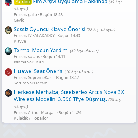
Fim Arşivi Uygulama Hakkında
Yardım
(34 kişi
okuyor)
En son: galip
Bugün 18:58
Geyik
Sessiz Oyuncu Klavye Önerisi
(22 kişi okuyor)
En son: IV.PALADADDY
Bugün 14:43
Klavye
Termal Macun Yardımı
(30 kişi okuyor)
En son: solaris
Bugün 14:11
Isınma Sorunları
Huawei Saat Önerisi
(16 kişi okuyor)
S
En son: SupremeKalel
Bugün 13:47
Sorum Var Hocam!
Herkese Merhaba, Steelseries Arctis Nova 3X
Wireless Modelini 3.596 Tl'ye Düşmüş.
(26 kişi
okuyor)
En son: Arthur Morgan
Bugün 11:24
Kulaklık / Hoparlör