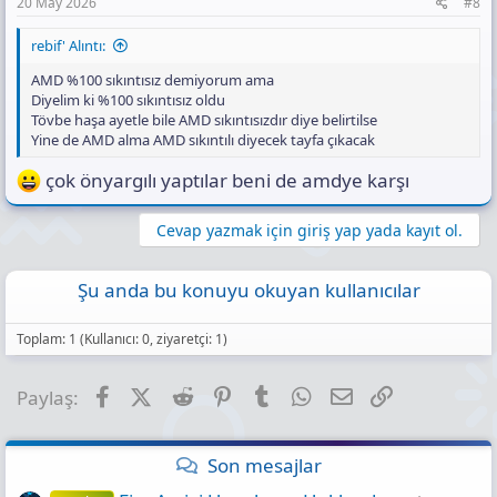
20 May 2026
#8
rebif' Alıntı:
AMD %100 sıkıntısız demiyorum ama
Diyelim ki %100 sıkıntısız oldu
Tövbe haşa ayetle bile AMD sıkıntısızdır diye belirtilse
Yine de AMD alma AMD sıkıntılı diyecek tayfa çıkacak
çok önyargılı yaptılar beni de amdye karşı
Cevap yazmak için giriş yap yada kayıt ol.
Şu anda bu konuyu okuyan kullanıcılar
Toplam: 1 (Kullanıcı: 0, ziyaretçi: 1)
Facebook
X (Twitter)
Reddit
Pinterest
Tumblr
WhatsApp
E-posta
Link
Paylaş:
Son mesajlar