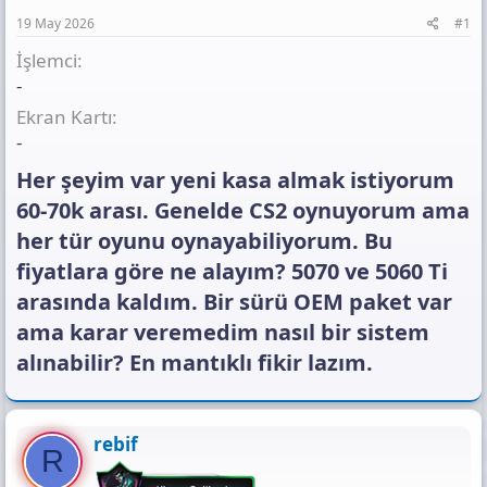
a
h
t
n
i
ı
19 May 2026
#1
s
İşlemci
ı
n
-
ı
Ekran Kartı
K
-
o
p
Her şeyim var yeni kasa almak istiyorum
y
a
60-70k arası. Genelde CS2 oynuyorum ama
l
her tür oyunu oynayabiliyorum. Bu
a
fiyatlara göre ne alayım? 5070 ve 5060 Ti
arasında kaldım. Bir sürü OEM paket var
ama karar veremedim nasıl bir sistem
alınabilir? En mantıklı fikir lazım.​
rebif
R