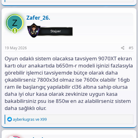
e
a
c
t
Zafer_26.
Z
i
o
n
s
:
19 May 2026
#5
Oyun odaklı sistem olacaksa tavsiyem 9070XT ekran
kartı olur anakartıda b650m-r modeli işinizi fazlasıyla
görebilir işlemci tavsiyemde bütçe olarak daha
çıkabilirseniz 7800x3d olmaz ise 7600x olabilir 16gb
ram ile başlangıç yapılabilir cl36 altına sahip olursa
daha iyi olur kasa olarak zevkinize uygun kasa
bakabilirsiniz psu ise 850w en az alabilirseniz sistem
daha sağlıklı olur.
R
ayberkugras
ve
X99
e
a
c