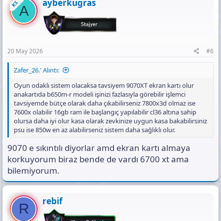
t
ayberkugras
KS
A
i
o
n
s
:
20 May 2026
#6
Zafer_26.' Alıntı:
Oyun odaklı sistem olacaksa tavsiyem 9070XT ekran kartı olur
anakartıda b650m-r modeli işinizi fazlasıyla görebilir işlemci
tavsiyemde bütçe olarak daha çıkabilirseniz 7800x3d olmaz ise
7600x olabilir 16gb ram ile başlangıç yapılabilir cl36 altına sahip
olursa daha iyi olur kasa olarak zevkinize uygun kasa bakabilirsiniz
psu ise 850w en az alabilirseniz sistem daha sağlıklı olur.
9070 e sıkıntılı diyorlar amd ekran kartı almaya
korkuyorum biraz bende de vardı 6700 xt ama
bilemiyorum.
rebif
R