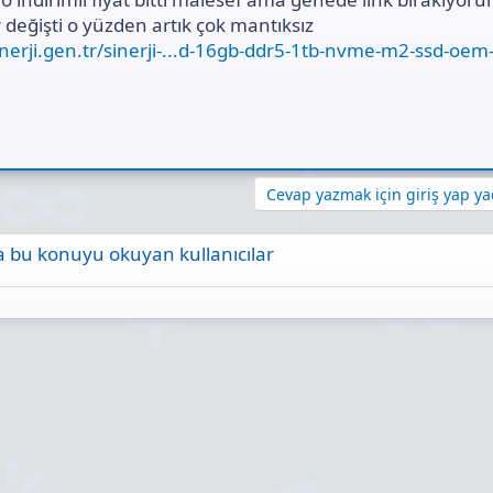
r değişti o yüzden artık çok mantıksız
nerji.gen.tr/sinerji-...d-16gb-ddr5-1tb-nvme-m2-ssd-oem
Cevap yazmak için giriş yap yad
 bu konuyu okuyan kullanıcılar
ta
Link