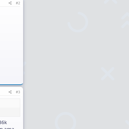
#2
#3
86k
rum ama