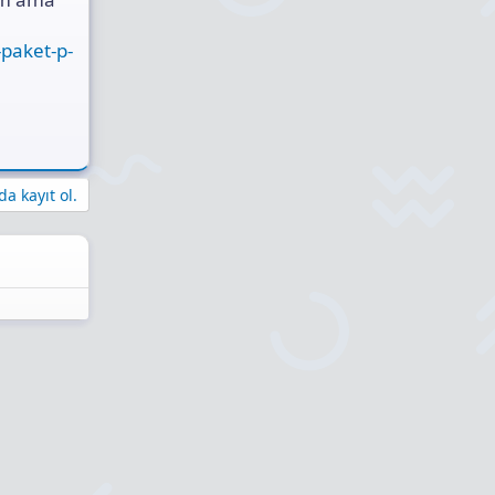
-paket-p-
a kayıt ol.