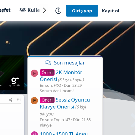
eşfet
Kullanıcılar
Giriş yap
Kayıt ol
Son mesajlar
2K Monitör
Öneri
F
Önerisi
(8 kişi okuyor)
En son: FXO
Dün 23:29
Sorum Var Hocam!
Sessiz Oyuncu
Öneri
#1
E
Klavye Önerisi
(6 kişi
okuyor)
En son: Engin147
Dün 21:55
Klavye
1000 - 1500 TL Arası
M