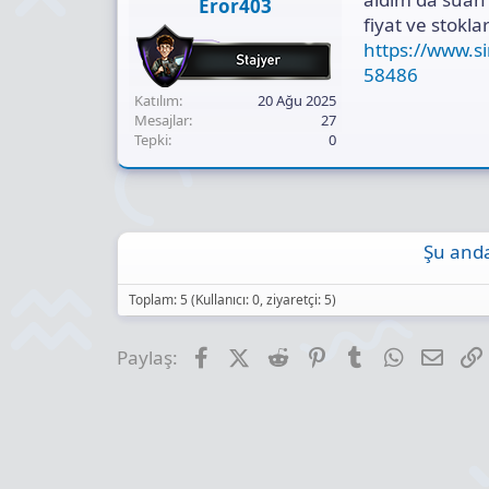
Eror403
fiyat ve stokla
https://www.si
58486
Katılım
20 Ağu 2025
Mesajlar
27
Tepki
0
Şu anda
Toplam: 5 (Kullanıcı: 0, ziyaretçi: 5)
Facebook
X (Twitter)
Reddit
Pinterest
Tumblr
WhatsApp
E-pos
Paylaş: