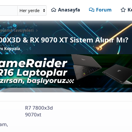
Anasayfa
Forum
K
plama Tavsiyeleri
800X3D & RX 9070 XT Sistem Alınır Mı?
nı Kopyala
R7 7800x3d
9070xt
lam,