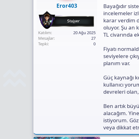
ı
Eror403
Bayağıdır sis
n
ı
incelemeler iz
K
karar verdim di
o
oluyor. Şu an k
p
Katılım
20 Ağu 2025
TL civarında 
y
Mesajlar
27
a
Tepki
0
l
Fiyatı normald
a
seviyelere çık
planım var.
Güç kaynağı k
kullanıcı yoru
devreleri olan
Ben artık büyü
alacağım. Yine
istiyorum. Gö
veya dikkat e