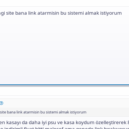
 site bana link atarmisin bu sistemi almak istiyorum
ite bana link atarmisin bu sistemi almak istiyorum
n kasayı da daha iyi psu ve kasa koydum özelleştirerek 
o indirimli fiyat bitti malesef ama genede link bırakıyo