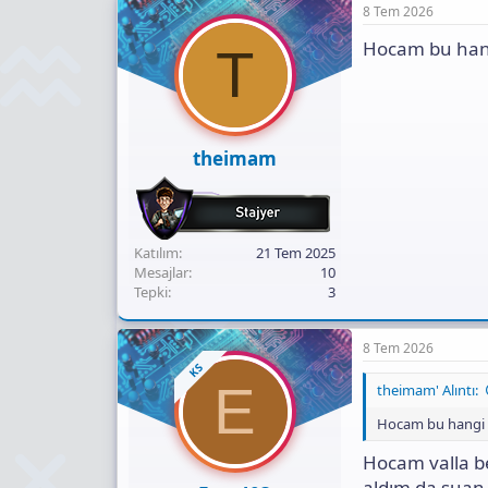
8 Tem 2026
Hocam bu hangi
T
theimam
Katılım
21 Tem 2025
Mesajlar
10
Tepki
3
8 Tem 2026
KS
E
theimam' Alıntı:
Hocam bu hangi s
Hocam valla be
aldım da suan 