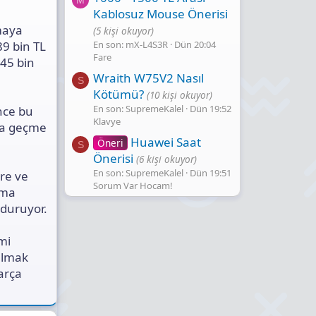
Kablosuz Mouse Önerisi
maya
(5 kişi okuyor)
En son: mX-L4S3R
Dün 20:04
89 bin TL
Fare
 45 bin
Wraith W75V2 Nasıl
S
Kötümü?
(10 kişi okuyor)
En son: SupremeKalel
Dün 19:52
ince bu
Klavye
B'a geçme
Huawei Saat
Öneri
S
Önerisi
(6 kişi okuyor)
En son: SupremeKalel
Dün 19:51
re ve
Sorum Var Hocam!
uma
 duruyor.
mi
almak
arça