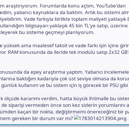
tem araştırıyorum. Forumlarda konu açtım, YouTube'dan
ledim, yabancı kaynaklara da baktım. Artık bu sistemi al
yebilirim. Vade farkıyla birlikte toplam maliyeti yaklaşık 
ullandığım bilgisayarı yaklaşık 45 bin TL'ye satıp, üzerine
ekleyerek bu sisteme geçmeyi planlıyorum.
e yüksek ama maalesef taksit ve vade farkı işin içine gir
ıyor. RAM konusunda da ileride tek modülü satıp 2x32 G
onusunda da epey araştırma yaptım. Yabancı incelemele
mlarına baktığım kadarıyla çok üst seviye olmasa da kor
, günlük kullanım ve bu sistem için iş görecek bir PSU gibi
k ölçüde kararımı verdim, hatta büyük ihtimalle bu siste
 de siparişi vermeden önce son kez sizlerin yorumlarını 
zümden kaçan bir nokta, değiştirmemi önereceğiniz bir p
tmem gereken bir durum var mı?