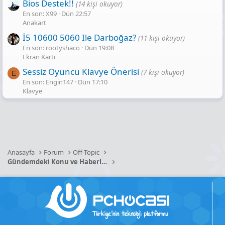
Bios Destek!!
(14 kişi okuyor)
En son: X99
Dün 22:57
Anakart
İ5 10600 5060 Ile Darboğaz?
(11 kişi okuyor)
En son: rootyshaco
Dün 19:08
Ekran Kartı
Sessiz Oyuncu Klavye Önerisi
(7 kişi okuyor)
E
En son: Engin147
Dün 17:10
Klavye
Anasayfa
Forum
Off-Topic
Gündemdeki Konu ve Haberler