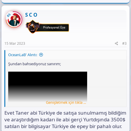
a
c
t
S C O
KS
i
o
n
s
:
15 Mar 2023
#3
OceanLaB' Alıntı:
Şundan bahsediyoruz sanırım;
Genişletmek için tıkla ...
Evet Taner abi Türkiye de satışa sunulmamış bildiğim
ve araştırdığım kadarı ile abi gerçi Yurtdışında 3500$
satılan bir bilgisayar Türkiye de epey bir pahalı olur.