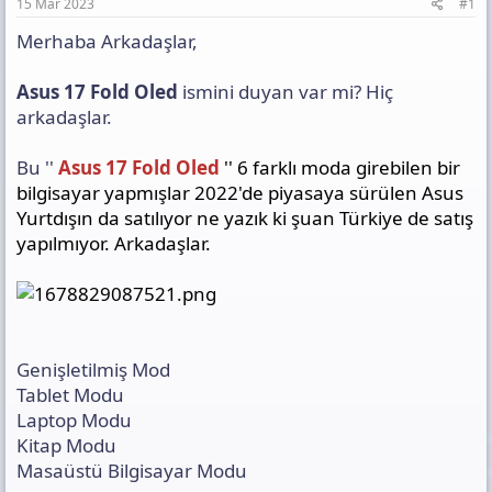
a
h
t
15 Mar 2023
#1
n
i
ı
Merhaba Arkadaşlar,
s
ı
n
Asus 17 Fold Oled
ismini duyan var mi? Hiç
ı
arkadaşlar.
K
o
p
Bu ''
Asus 17 Fold Oled
'' 6 farklı moda girebilen bir
y
bilgisayar yapmışlar 2022'de piyasaya sürülen Asus
a
Yurtdışın da satılıyor ne yazık ki şuan Türkiye de satış
l
a
yapılmıyor. Arkadaşlar.
Genişletilmiş Mod
Tablet Modu
Laptop Modu
Kitap Modu
Masaüstü Bilgisayar Modu