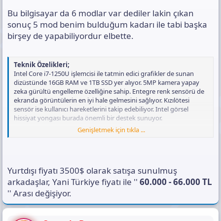
Bu bilgisayar da 6 modlar var dediler lakin çıkan
sonuç 5 mod benim bulduğum kadarı ile tabi başka
birşey de yapabiliyordur elbette.
Teknik Özelikleri;
Intel Core i7-1250U işlemcisi ile tatmin edici grafikler de sunan
dizüstünde 16GB RAM ve 1TB SSD yer alıyor. 5MP kamera yapay
zeka gürültü engelleme özelliğine sahip. Entegre renk sensörü de
ekranda görüntülerin en iyi hale gelmesini sağlıyor. Kızılötesi
sensör ise kullanıcı hareketlerini takip edebiliyor. Intel görsel
hissiyat yongası burada önemli bir destek sunuyor.
Genişletmek için tıkla ...
İki adet USB Tip-C Thunderbolt 4 girişi olan cihaz MIL-STD-810H ile
darbelere karşı da dayanıklı. Akıllı güçlendirici ile ses sistemi çok
daha kaliteli ses seviyesine ulaşabiliyor.
Yurtdışı fiyatı 3500$ olarak satışa sunulmuş
KAYNAK:
https://www.donanimhaber.com/asus-zenbook-17-fold-
oled-tanitildi-iste-ozellikleri-ve-fiyati--152291
arkadaşlar, Yani Türkiye fiyatı ile ''
60.000 - 66.000 TL
'' Arası değişiyor.