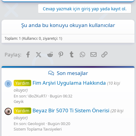
Cevap yazmak için giriş yap yada kayıt ol.
Şu anda bu konuyu okuyan kullanıcılar
Toplam: 1 (Kullanıcı: 0, ziyaretçi: 1)
Facebook
X (Twitter)
Reddit
Pinterest
Tumblr
WhatsApp
E-posta
Link
Paylaş:
Son mesajlar
Fim Arşivi Uygulama Hakkında
Yardım
(10 kişi
B
okuyor)
En son: \BoZKuRT/
Bugün 06:32
Geyik
Beyaz Bir 5070 Ti Sistem Önerisi
Yardım
(20 kişi
okuyor)
En son: Geologist
Bugün 00:20
Sistem Toplama Tavsiyeleri