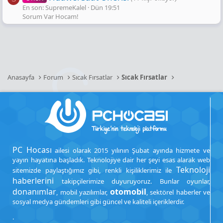
En son: SupremeKalel
Dün 19:51
Sorum Var Hocam!
Anasayfa
Forum
Sıcak Fırsatlar
Sıcak Fırsatlar
PC Hocası
ailesi olarak 2015 yılının Şubat ayında hizmete ve
yayın hayatına başladık. Teknolojiye dair her şeyi esas alarak web
Teknoloji
sitemizde paylaştığımız gibi, renkli kişiliklerimiz ile
haberlerini
takipçilerimize duyuruyoruz. Bunlar oyunlar,
donanımlar
otomobil
, mobil yazılımlar,
, sektörel haberler ve
sosyal medya gündemleri gibi güncel ve kaliteli içeriklerdir.
.