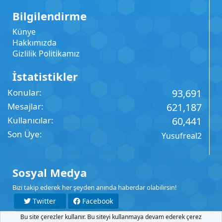
Bilgilendirme
Künye
Hakkımızda
Gizlilik Politikamız
İstatistikler
Konular
93,691
Mesajlar
621,187
Kullanıcılar
60,441
Son Üye
Yusufreal2
Sosyal Medya
Bizi takip ederek her şeyden anında haberdar olabilirsin!
Twitter
Facebook
Bu site çerezler kullanır. Bu siteyi kullanmaya devam ederek çerez
YouTube
Instagram