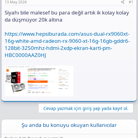
n
i
ı
13 May 2026
#1
s
ı
Siyahı bile malesef bu para değil artık ik kolay kolay
n
da düşmüyor 20k altına
ı
K
https://www.hepsiburada.com/asus-dual-rx9060xt-
o
p
16g-white-amd-radeon-rx-9060-xt-16g-16gb-gddr6-
y
128bit-3250mhz-hdmi-2xdp-ekran-karti-pm-
a
HBC0000AAZ0HJ
l
a
Cevap yazmak için giriş yap yada kayıt ol.
Şu anda bu konuyu okuyan kullanıcılar