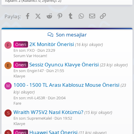
Toplam: 2 (Kullanıcı: 0, ziyaretçi: 2)
Facebook
X (Twitter)
Reddit
Pinterest
Tumblr
WhatsApp
E-posta
Link
Paylaş:
Son mesajlar
2K Monitör Önerisi
Öneri
(16 kişi okuyor)
F
En son: FXO
Dün 23:29
Sorum Var Hocam!
Sessiz Oyuncu Klavye Önerisi
Öneri
(23 kişi okuyor)
E
En son: Engin147
Dün 21:55
Klavye
1000 - 1500 TL Arası Kablosuz Mouse Önerisi
(23
M
kişi okuyor)
En son: mX-L4S3R
Dün 20:04
Fare
Wraith W75V2 Nasıl Kötümü?
(15 kişi okuyor)
S
En son: SupremeKalel
Dün 19:52
Klavye
Huawei Saat Önerisi
Öneri
(11 kişi okuyor)
S