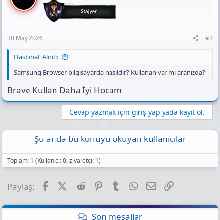
30 May 2026
#3
Hasbihal' Alıntı:
Samsung Browser bilgisayarda nasıldır? Kullanan var mı aranızda?
Brave Kullan Daha İyi Hocam
Cevap yazmak için giriş yap yada kayıt ol.
Şu anda bu konuyu okuyan kullanıcılar
Toplam: 1 (Kullanıcı: 0, ziyaretçi: 1)
Facebook
X (Twitter)
Reddit
Pinterest
Tumblr
WhatsApp
E-posta
Link
Paylaş:
Son mesajlar