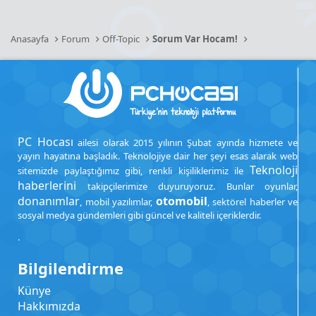
Anasayfa
Forum
Off-Topic
Sorum Var Hocam!
PC Hocası
ailesi olarak 2015 yılının Şubat ayında hizmete ve
yayın hayatına başladık. Teknolojiye dair her şeyi esas alarak web
Teknoloji
sitemizde paylaştığımız gibi, renkli kişiliklerimiz ile
haberlerini
takipçilerimize duyuruyoruz. Bunlar oyunlar,
donanımlar
otomobil
, mobil yazılımlar,
, sektörel haberler ve
sosyal medya gündemleri gibi güncel ve kaliteli içeriklerdir.
.
Bilgilendirme
Künye
Hakkımızda