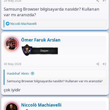
n
i
ı
29 May 2026
#1
s
Samsung Browser bilgisayarda nasıldır? Kullanan
ı
n
var mı aranızda?
ı
K
R
Niccolò Machiavelli
o
e
a
p
c
y
t
Ömer Faruk Arslan
a
i
l
o
a
n
s
:
30 May 2026
#2
Hasbihal' Alıntı:
Samsung Browser bilgisayarda nasıldır? Kullanan var mı aranızda?
çok iyidir
Niccolò Machiavelli