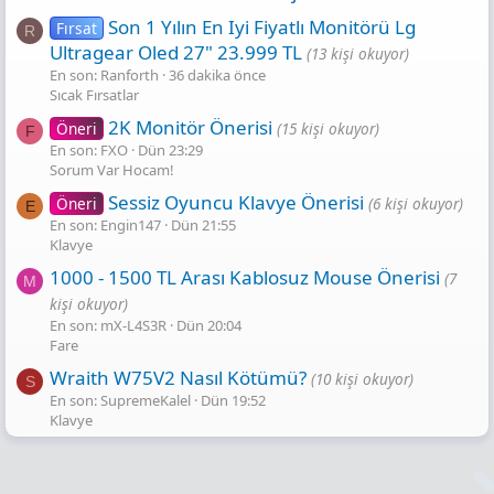
Son 1 Yılın En Iyi Fiyatlı Monitörü Lg
Fırsat
R
Ultragear Oled 27" 23.999 TL
(13 kişi okuyor)
En son: Ranforth
36 dakika önce
Sıcak Fırsatlar
2K Monitör Önerisi
Öneri
(15 kişi okuyor)
F
En son: FXO
Dün 23:29
Sorum Var Hocam!
Sessiz Oyuncu Klavye Önerisi
Öneri
(6 kişi okuyor)
E
En son: Engin147
Dün 21:55
Klavye
1000 - 1500 TL Arası Kablosuz Mouse Önerisi
(7
M
kişi okuyor)
En son: mX-L4S3R
Dün 20:04
Fare
Wraith W75V2 Nasıl Kötümü?
(10 kişi okuyor)
S
En son: SupremeKalel
Dün 19:52
Klavye