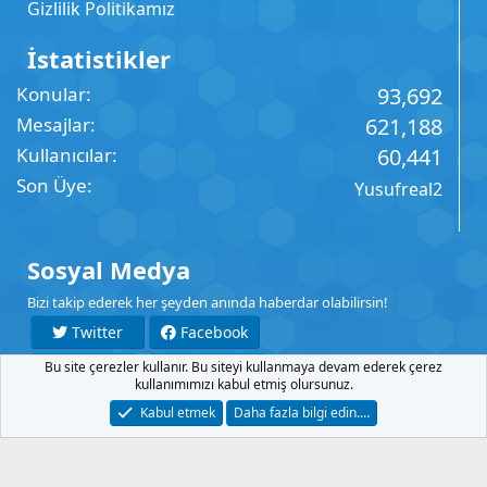
Gizlilik Politikamız
İstatistikler
Konular
93,692
Mesajlar
621,188
Kullanıcılar
60,441
Son Üye
Yusufreal2
Sosyal Medya
Bizi takip ederek her şeyden anında haberdar olabilirsin!
Twitter
Facebook
Bu site çerezler kullanır. Bu siteyi kullanmaya devam ederek çerez
YouTube
Instagram
kullanımımızı kabul etmiş olursunuz.
Kabul etmek
Daha fazla bilgi edin.…
İletişim
Şartlar
Gizlilik
Yardım
Anasayfa
R
S
S