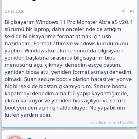
t
ı
2 Haz 2026
#1
s
ı
Bilgisayarım Windows 11 Pro Monster Abra a5 v20.4
n
sürümü bir laptop, daha öncelerinde de attığım
ı
şekilde bilgisayarıma format atmak için usb
K
hazırladım. Format attım ve windows kurulumunu
o
p
yaptım. Windows kurulumu sonunda bilgisiyarın
y
yeniden başlatma sırasında bilgisayarım bios
a
menüsünü açtı, çıkmayı denedim escye bastım,
l
yeniden biosa attı, yeniden format atmayı denedim
a
olmadı. Şuan secure boot violation hatası veriyor ve
hiç bir şekilde biostan çıkamıyorum. Secure bootu
kapatmayı denedim ama f10 yapıp kaydettiğimde,
ekran kararıyor ve yeniden bios açılıyor ve secure
boot yeniden açılmış halde oluyor. Ne yapabilirim
lütfen yardım edin.
Son düzenleme:
2 Haz 2026