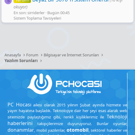
S
okuyor)
En son: sirriderler
Bugün 00:45
Sistem Toplama Tavsiyeleri
Anasayfa
Forum
Bilgisayar ve İnternet Sorunları
Yazılım Sorunları
PC Hocası
ailesi olarak 2015 yılının Şubat ayında hizmete ve
yayın hayatına başladık. Teknolojiye dair her şeyi esas alarak web
Teknoloji
sitemizde paylaştığımız gibi, renkli kişiliklerimiz ile
haberlerini
takipçilerimize duyuruyoruz. Bunlar oyunlar,
donanımlar
otomobil
, mobil yazılımlar,
, sektörel haberler ve