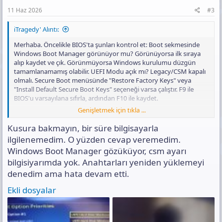
11 Haz 2026
#3
iTragedy' Alıntı:
Merhaba. Öncelikle BIOS'ta şunları kontrol et: Boot sekmesinde
Windows Boot Manager görünüyor mu? Görünüyorsa ilk sıraya
alıp kaydet ve çık. Görünmüyorsa Windows kurulumu düzgün
tamamlanamamış olabilir. UEFI Modu açık mı? Legacy/CSM kapalı
olmalı. Secure Boot menüsünde "Restore Factory Keys" veya
"Install Default Secure Boot Keys" seçeneği varsa çalıştır. F9 ile
BIOS'u varsayılana sıfırla, ardından F10 ile kaydet.
Genişletmek için tıkla ...
Sorun devam ediyorsa USB belleği çıkar ve BIOS'ta SSD'nin
görünüp görünmediğini kontrol et. SSD görünüyorsa ancak
Kusura bakmayın, bir süre bilgisayarla
Windows Boot Manager görünmüyorsa Windows'u yeniden
ilgilenemedim. O yüzden cevap veremedim.
kurman gerekebilir.
Windows Boot Manager gözüküyor, csm ayarı
Yeniden kurulum sırasında disk seçim ekranında mevcut tüm
bilgisiyarımda yok. Anahtarları yeniden yüklemeyi
Windows bölümlerini sil ve yalnızca ayrılmamış alan bırak.
denedim ama hata devam etti.
Kurulumu bu alana yap ve gerekli bölümleri Windows'un otomatik
oluşturmasına izin ver.
Ekli dosyalar
Eğer hâlâ çözülmezse Secure Boot Violation hatasının tam metnini
ve BIOS'taki Boot sekmesinin fotoğrafını paylaş. Özellikle SSD'nin