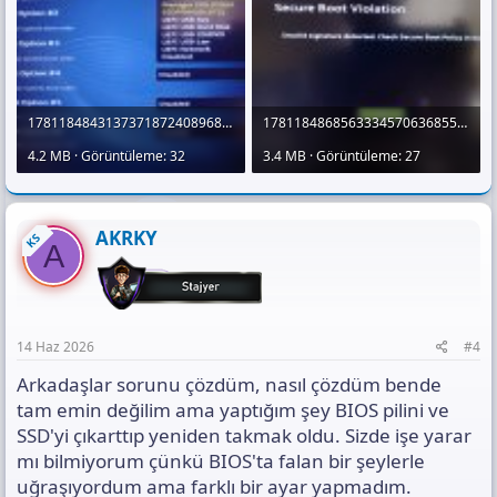
görünüp görünmediği ve Windows Boot Manager'ın listede olup
olmadığı sorunun kaynağını bulmak için önemli olacaktır.
17811848431373718724089682350253.jpg
17811848685633345706368553222239.jpg
4.2 MB · Görüntüleme: 32
3.4 MB · Görüntüleme: 27
AKRKY
KS
A
14 Haz 2026
#4
Arkadaşlar sorunu çözdüm, nasıl çözdüm bende
tam emin değilim ama yaptığım şey BIOS pilini ve
SSD'yi çıkarttıp yeniden takmak oldu. Sizde işe yarar
mı bilmiyorum çünkü BIOS'ta falan bir şeylerle
uğraşıyordum ama farklı bir ayar yapmadım.