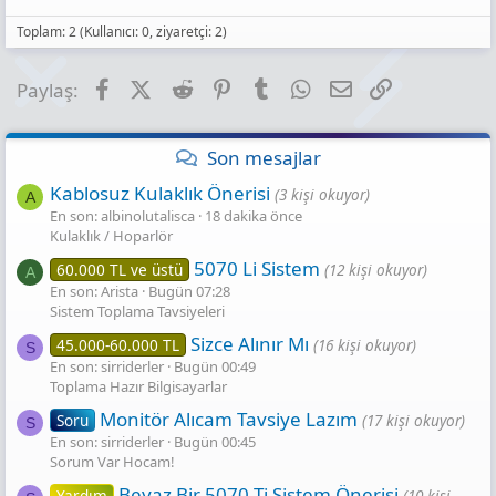
Toplam: 2 (Kullanıcı: 0, ziyaretçi: 2)
Facebook
X (Twitter)
Reddit
Pinterest
Tumblr
WhatsApp
E-posta
Link
Paylaş:
Son mesajlar
Kablosuz Kulaklık Önerisi
(3 kişi okuyor)
A
En son: albinolutalisca
18 dakika önce
Kulaklık / Hoparlör
5070 Li Sistem
60.000 TL ve üstü
(12 kişi okuyor)
A
En son: Arista
Bugün 07:28
Sistem Toplama Tavsiyeleri
Sizce Alınır Mı
45.000-60.000 TL
(16 kişi okuyor)
S
En son: sirriderler
Bugün 00:49
Toplama Hazır Bilgisayarlar
Monitör Alıcam Tavsiye Lazım
Soru
(17 kişi okuyor)
S
En son: sirriderler
Bugün 00:45
Sorum Var Hocam!
Beyaz Bir 5070 Ti Sistem Önerisi
Yardım
(10 kişi