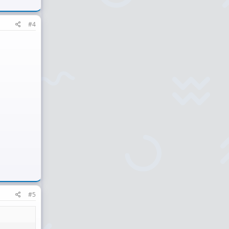
#4
#5