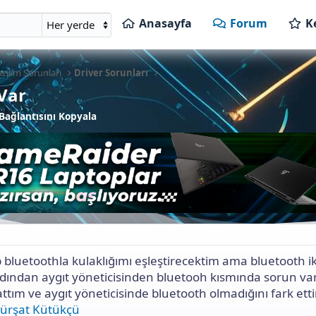
Anasayfa
Forum
K
azılım Sorunları
Driver Sorunları
Var
ağlantısını Kopyala
p bluetoothla kulaklığımı eşleştirecektim ama bluetooth 
ından aygıt yöneticisinden bluetooh kısmında sorun va
attım ve aygıt yöneticisinde bluetooth olmadığını fark ett
ürşat Kütükçü