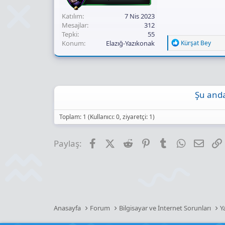
Katılım
7 Nis 2023
Mesajlar
312
Tepki
55
R
Konum
Elazığ-Yazıkonak
Kürşat Bey
e
a
c
t
i
o
Şu anda
n
s
:
Toplam: 1 (Kullanıcı: 0, ziyaretçi: 1)
Facebook
X (Twitter)
Reddit
Pinterest
Tumblr
WhatsApp
E-pos
Paylaş:
Anasayfa
Forum
Bilgisayar ve İnternet Sorunları
Y