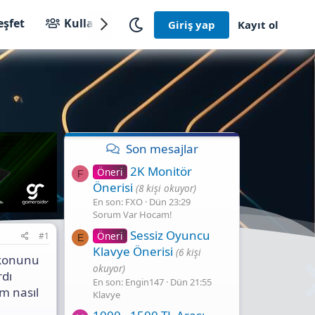
eşfet
Kullanıcılar
Giriş yap
Kayıt ol
Son mesajlar
2K Monitör
Öneri
F
Önerisi
(8 kişi okuyor)
En son: FXO
Dün 23:29
Sorum Var Hocam!
Sessiz Oyuncu
Öneri
#1
E
Klavye Önerisi
(6 kişi
ikonunu
okuyor)
rdı
En son: Engin147
Dün 21:55
im nasıl
Klavye