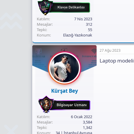
Katılım
7 Nis 2023
Mesajlar
312
Tepki
55
Konum
Elazığ-Yazıkonak
27 Ağu 2023
Laptop modelin
Kürşat Bey
Katılım
6 Ocak 2022
Mesajlar
3,584
Tepki
1,342
Konum
34 | İstanbul Avrupa