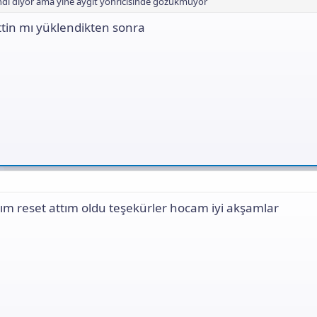
ı diyor ama yine aygıt yönricisinde gözükmüyor
tin mı yüklendikten sonra
ım reset attım oldu teşekürler hocam iyi akşamlar