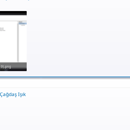
19).png
üleme: 66
Çağdaş Işık