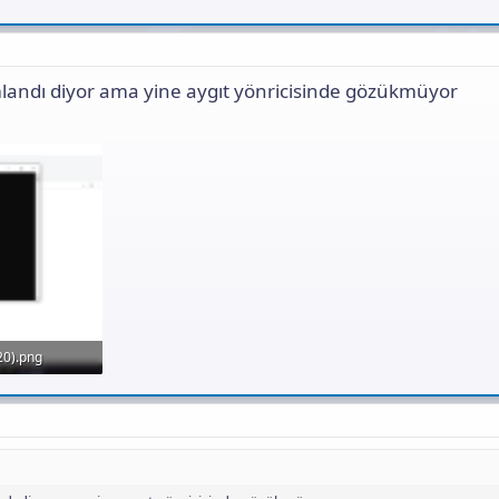
ndı diyor ama yine aygıt yönricisinde gözükmüyor
20).png
eme: 49