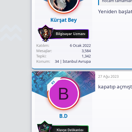
hocam tamamland
Yeniden başlat
Kürşat Bey
Katılım
6 Ocak 2022
Mesajlar
3,584
Tepki
1,342
Konum
34 | İstanbul Avrupa
27 Ağu 2023
KS
kapatıp açmışt
B
B.D