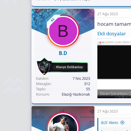
27 Ağu 2023
KS
hocam tamamla
B
Ekli dosyalar
B.D
Katılım
7 Nis 2023
Mesajlar
312
Tepki
55
Ekran Görüntüsü (
Konum
Elazığ-Yazıkonak
143 KB · Görüntül
27 Ağu 2023
B.D' Alıntı: