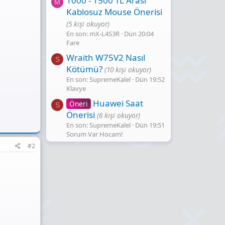
1000 - 1500 TL Arası
M
Kablosuz Mouse Önerisi
(5 kişi okuyor)
En son: mX-L4S3R
Dün 20:04
Fare
Wraith W75V2 Nasıl
S
Kötümü?
(10 kişi okuyor)
En son: SupremeKalel
Dün 19:52
Klavye
Huawei Saat
Öneri
S
Önerisi
(6 kişi okuyor)
En son: SupremeKalel
Dün 19:51
Sorum Var Hocam!
#2