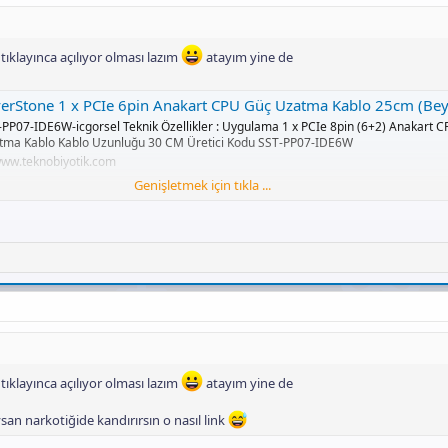
tıklayınca açılıyor olması lazım
atayım yine de
Stone 1 x PCIe 6pin Anakart CPU Güç Uzatma Kablo 25cm (Beyaz) (SST-PP07-IDE6W) - Kasa İçi Kablolar - Kablo Dönüştürücü | T
-PP07-IDE6W-icgorsel Teknik Özellikler : Uygulama 1 x PCIe 8pin (6+2) Anakart 
tma Kablo Kablo Uzunluğu 30 CM Üretici Kodu SST-PP07-IDE6W
ww.teknobiyotik.com
Genişletmek için tıkla ...
Stone 1x PCIe 8pin (6+2) Anakart CPU Güç Uzatma Kablosu (30cm - Beyaz) (SST-PP07-PCIW) - Kasa İçi Kablolar - Kablo Dönüştürücü | T
ik Özellikler: Bağlantı 1 x 8pin - PCI-E 8pin(6+2) konnektör Tel 16 AWG Boyut 2
z Garanti Süresi 2 Yıl Üretici Kodu...
ww.teknobiyotik.com
tıklayınca açılıyor olması lazım
atayım yine de
ysan narkotiğide kandırırsın o nasıl link