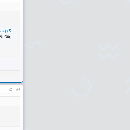
eknobiyotik
CPU Güç
eknobiyotik
50mm Renk
#5