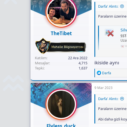
i
Darfa' Alıntı:
o
n
Paraların üzerine 
s
:
Silver
TheTibet
SST
Uza
w
Katılım
22 Ara 2022
ikiside aynı
Silver
Mesajlar
4,715
Tepki
1,637
Tekn
R
Darfa
Beya
e
w
a
c
9 Mar 2023
t
i
Darfa' Alıntı:
o
n
Paraların üzerine 
s
:
Abi daha gizli ko
Flyless_duck