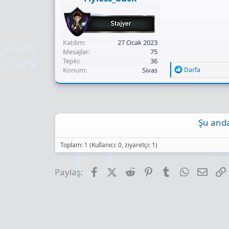
Katılım
27 Ocak 2023
Mesajlar
75
Tepki
36
R
Konum
Sivas
Darfa
e
a
c
t
i
o
Şu anda
n
s
:
Toplam: 1 (Kullanıcı: 0, ziyaretçi: 1)
Facebook
X (Twitter)
Reddit
Pinterest
Tumblr
WhatsApp
E-pos
Paylaş: