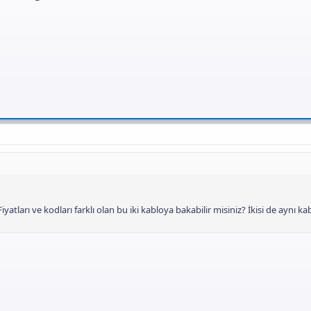
ı
n
ı
K
o
p
y
a
l
a
iyatları ve kodları farklı olan bu iki kabloya bakabilir misiniz? İkisi de aynı ka