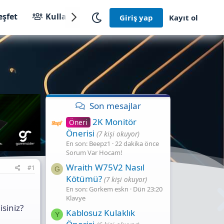
eşfet
Kullanıcılar
Giriş yap
Kayıt ol
Son mesajlar
2K Monitör
Öneri
Önerisi
(7 kişi okuyor)
En son: Beepz1
22 dakika önce
Sorum Var Hocam!
Wraith W75V2 Nasıl
#1
G
Kötümü?
(7 kişi okuyor)
En son: Gorkem eskn
Dün 23:20
Klavye
isiniz?
Kablosuz Kulaklık
Y