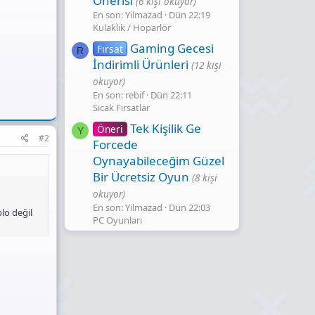
Önerisi
(6 kişi okuyor)
En son: Yilmazad
Dün 22:19
Kulaklık / Hoparlör
Gaming Gecesi̇
Fırsat
R
İndi̇ri̇mli̇ Ürünleri̇
(12 kişi
okuyor)
En son: rebif
Dün 22:11
Sıcak Fırsatlar
Tek Kişilik Ge
Öneri
Y
#2
Forcede
Oynayabileceğim Güzel
Bir Ücretsiz Oyun
(8 kişi
okuyor)
En son: Yilmazad
Dün 22:03
blo değil
PC Oyunları