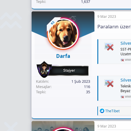
Tepki
1,637
9 Mar 2023
KS
Paraların üzeri
SilverSto
SST-PP
Uzatm
Darfa
www
SilverSto
Katılım
1 Şub 2023
Teknik
Mesajlar
116
Beyaz 
Tepki
35
www
R
TheTibet
e
a
c
9 Mar 2023
t