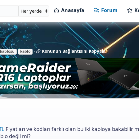
Anasayfa
Forum
K
K
Konunun Bağlantısını Kopyala
 kablosu
kablo
o
n
u
n
u
n
B
a
ğ
l
a
n
t
TL
Fiyatları ve kodları farklı olan bu iki kabloya bakabilir m
ı
s
ablo değil mi?