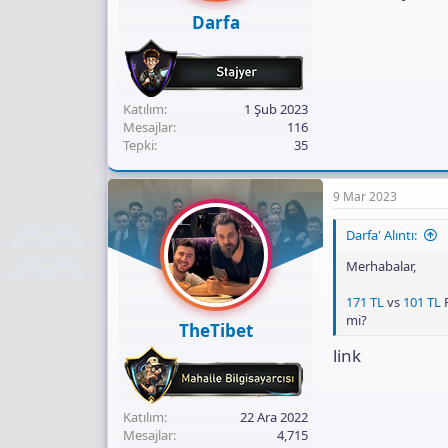
Darfa
Katılım
1 Şub 2023
Mesajlar
116
Tepki
35
9 Mar 2023
Darfa' Alıntı:
Merhabalar,
171 TL
vs
101 TL
F
mi?
TheTibet
link
Katılım
22 Ara 2022
Mesajlar
4,715