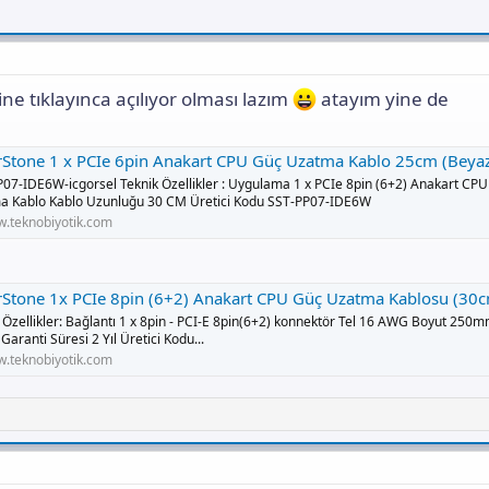
ne tıklayınca açılıyor olması lazım
atayım yine de
ne 1 x PCIe 6pin Anakart CPU Güç Uzatma Kablo 25cm (Beyaz) (SST-PP07-IDE6W) - Kasa İçi Kablolar - Kablo Dönüştürücü | 
07-IDE6W-icgorsel Teknik Özellikler : Uygulama 1 x PCIe 8pin (6+2) Anakart CP
a Kablo Kablo Uzunluğu 30 CM Üretici Kodu SST-PP07-IDE6W
.teknobiyotik.com
ne 1x PCIe 8pin (6+2) Anakart CPU Güç Uzatma Kablosu (30cm - Beyaz) (SST-PP07-PCIW) - Kasa İçi Kablolar - Kablo Dönüştürücü 
 Özellikler: Bağlantı 1 x 8pin - PCI-E 8pin(6+2) konnektör Tel 16 AWG Boyut 250
Garanti Süresi 2 Yıl Üretici Kodu...
.teknobiyotik.com