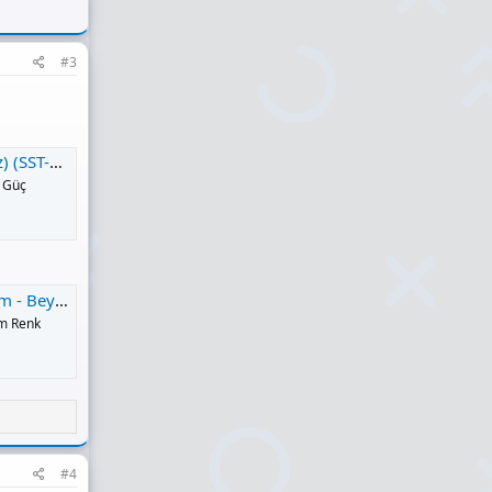
#3
Teknobiyotik
U Güç
| Teknobiyotik
mm Renk
#4