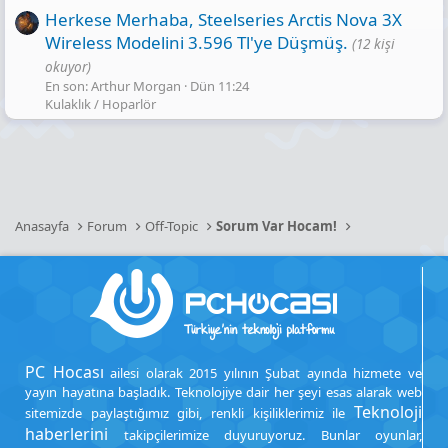
Herkese Merhaba, Steelseries Arctis Nova 3X
Wireless Modelini 3.596 Tl'ye Düşmüş.
(12 kişi
okuyor)
En son: Arthur Morgan
Dün 11:24
Kulaklık / Hoparlör
Anasayfa
Forum
Off-Topic
Sorum Var Hocam!
PC Hocası
ailesi olarak 2015 yılının Şubat ayında hizmete ve
yayın hayatına başladık. Teknolojiye dair her şeyi esas alarak web
Teknoloji
sitemizde paylaştığımız gibi, renkli kişiliklerimiz ile
haberlerini
takipçilerimize duyuruyoruz. Bunlar oyunlar,