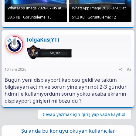
WhatsApp Image 2026-07-05 at 15.48.52 (1).jpeg
WhatsApp Image 2026-07-05 at 15.48.52.jpeg
38.6 KB · Görüntüleme: 13
51.2 KB · Görüntüleme: 12
TolgaKus(YT)
KS
10 Tem 2026
#2
Bugün yeni displayport kablosu geldi ve taktım
bilgisayarı açtım ve sorun yine aynı not 2-3 gündür
hdmı ile kullanıyordum sorun yoktu acaba ekranın
displayport girişleri mi bozuldu ?
Cevap yazmak için giriş yap yada kayıt ol.
Şu anda bu konuyu okuyan kullanıcılar