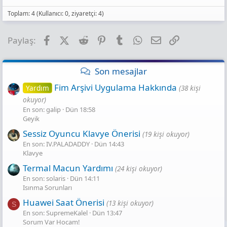
Toplam: 4 (Kullanıcı: 0, ziyaretçi: 4)
Facebook
X (Twitter)
Reddit
Pinterest
Tumblr
WhatsApp
E-posta
Link
Paylaş:
Son mesajlar
Fim Arşivi Uygulama Hakkında
Yardım
(38 kişi
okuyor)
En son: galip
Dün 18:58
Geyik
Sessiz Oyuncu Klavye Önerisi
(19 kişi okuyor)
En son: IV.PALADADDY
Dün 14:43
Klavye
Termal Macun Yardımı
(24 kişi okuyor)
En son: solaris
Dün 14:11
Isınma Sorunları
Huawei Saat Önerisi
(13 kişi okuyor)
S
En son: SupremeKalel
Dün 13:47
Sorum Var Hocam!