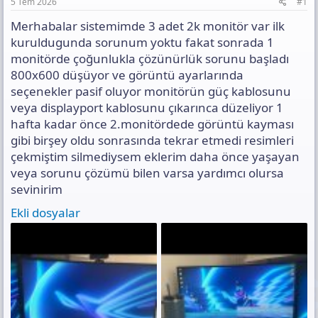
n
i
ı
5 Tem 2026
#1
s
Merhabalar sistemimde 3 adet 2k monitör var ilk
ı
n
kuruldugunda sorunum yoktu fakat sonrada 1
ı
monitörde çoğunlukla çözünürlük sorunu başladı
K
800x600 düşüyor ve görüntü ayarlarında
o
seçenekler pasif oluyor monitörün güç kablosunu
p
y
veya displayport kablosunu çıkarınca düzeliyor 1
a
hafta kadar önce 2.monitördede görüntü kayması
l
gibi birşey oldu sonrasında tekrar etmedi resimleri
a
çekmiştim silmediysem eklerim daha önce yaşayan
veya sorunu çözümü bilen varsa yardımcı olursa
sevinirim
Ekli dosyalar