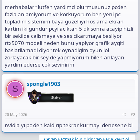
s
merhabalarr lutfen yardimci olurmusunuz pcden
ı
n
fazla anlamiyorum ve korkuyorum ben yeni pc
ı
topladim sistemim baya guzel iyi hos ama ekran
K
kartim iki gundur pcyi aciktan 5 dk sonra acayip hizli
o
bir sekilde calismaya ve ses cikartmaya basliyor
p
y
rtx5070 modeli neden bunu yapiyor grafik aygiti
a
baslatilamadi diyor tek oynadigim oyun lol
l
zorlayacak bir sey de yapmiyorum bilen anlayan
a
yardim ederse cok sevinirim
spongle1903
S
20 May 2026
#2
nvidia yı pc den kaldırıp tekrar kurmayı denesene bi
Cevap yazmak için giriş yap yada kayıt ol.