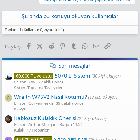
Şu anda bu konuyu okuyan kullanıcılar
Toplam: 1 (Kullanıcı: 0, ziyaretçi: 1)
Facebook
X (Twitter)
Reddit
Pinterest
Tumblr
WhatsApp
E-posta
Link
Paylaş:
Son mesajlar
5070 Li Sistem
60.000 TL ve üstü
(30 kişi okuyor)
En son: X99
2 dakika önce
Sistem Toplama Tavsiyeleri
Wraith W75V2 Nasıl Kötümü?
(13 kişi okuyor)
G
En son: Gorkem eskn
39 dakika önce
Klavye
Kablosuz Kulaklık Önerisi
(27 kişi okuyor)
En son: Arthur Morgan
Bugün 11:54
Kulaklık / Hoparlör
Sizce Alınır Mı
45.000-60.000 TL
(16 kişi okuyor)