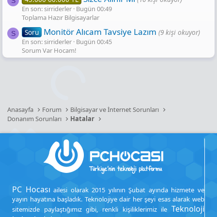
S
En son: sirriderler
Bugün 00:49
Toplama Hazır Bilgisayarlar
Monitör Alıcam Tavsiye Lazım
Soru
(9 kişi okuyor)
S
En son: sirriderler
Bugün 00:45
Sorum Var Hocam!
Anasayfa
Forum
Bilgisayar ve İnternet Sorunları
Donanım Sorunları
Hatalar
PC Hocası
ailesi olarak 2015 yılının Şubat ayında hizmete ve
yayın hayatına başladık. Teknolojiye dair her şeyi esas alarak web
Teknoloji
sitemizde paylaştığımız gibi, renkli kişiliklerimiz ile