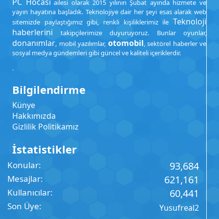
PC Hocası
ailesi olarak 2015 yılının Şubat ayında hizmete ve
yayın hayatına başladık. Teknolojiye dair her şeyi esas alarak web
Teknoloji
sitemizde paylaştığımız gibi, renkli kişiliklerimiz ile
haberlerini
takipçilerimize duyuruyoruz. Bunlar oyunlar,
donanımlar
otomobil
, mobil yazılımlar,
, sektörel haberler ve
sosyal medya gündemleri gibi güncel ve kaliteli içeriklerdir.
.
Bilgilendirme
Künye
Hakkımızda
Gizlilik Politikamız
İstatistikler
Konular
93,684
Mesajlar
621,161
Kullanıcılar
60,441
Son Üye
Yusufreal2