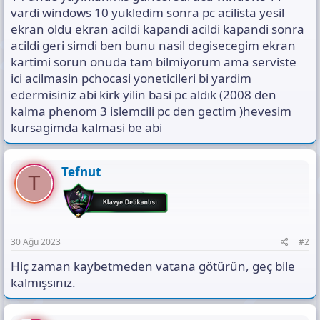
vardi windows 10 yukledim sonra pc acilista yesil
ekran oldu ekran acildi kapandi acildi kapandi sonra
acildi geri simdi ben bunu nasil degisecegim ekran
kartimi sorun onuda tam bilmiyorum ama serviste
ici acilmasin pchocasi yoneticileri bi yardim
edermisiniz abi kirk yilin basi pc aldık (2008 den
kalma phenom 3 islemcili pc den gectim )hevesim
kursagimda kalmasi be abi
Tefnut
T
30 Ağu 2023
#2
Hiç zaman kaybetmeden vatana götürün, geç bile
kalmışsınız.