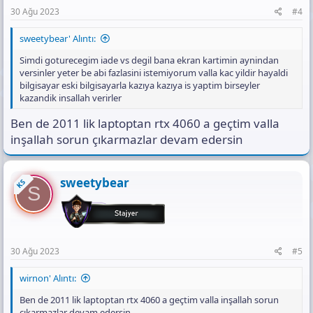
30 Ağu 2023
#4
sweetybear' Alıntı:
Simdi goturecegim iade vs degil bana ekran kartimin aynindan
versinler yeter be abi fazlasini istemiyorum valla kac yildir hayaldi
bilgisayar eski bilgisayarla kazıya kazıya is yaptim birseyler
kazandik insallah verirler
Ben de 2011 lik laptoptan rtx 4060 a geçtim valla
inşallah sorun çıkarmazlar devam edersin
sweetybear
KS
S
30 Ağu 2023
#5
wirnon' Alıntı:
Ben de 2011 lik laptoptan rtx 4060 a geçtim valla inşallah sorun
çıkarmazlar devam edersin