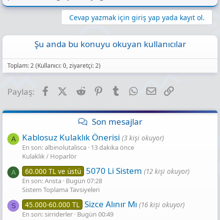
Cevap yazmak için giriş yap yada kayıt ol.
Şu anda bu konuyu okuyan kullanıcılar
Toplam: 2 (Kullanıcı: 0, ziyaretçi: 2)
Facebook
X (Twitter)
Reddit
Pinterest
Tumblr
WhatsApp
E-posta
Link
Paylaş:
Son mesajlar
Kablosuz Kulaklık Önerisi
(3 kişi okuyor)
A
En son: albinolutalisca
13 dakika önce
Kulaklık / Hoparlör
5070 Li Sistem
60.000 TL ve üstü
(12 kişi okuyor)
A
En son: Arista
Bugün 07:28
Sistem Toplama Tavsiyeleri
Sizce Alınır Mı
45.000-60.000 TL
(16 kişi okuyor)
S
En son: sirriderler
Bugün 00:49