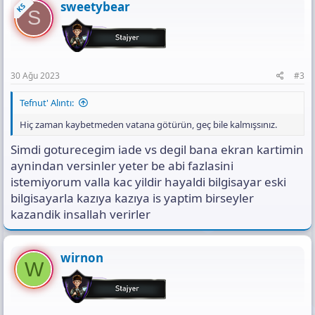
sweetybear
KS
S
30 Ağu 2023
#3
Tefnut' Alıntı:
Hiç zaman kaybetmeden vatana götürün, geç bile kalmışsınız.
Simdi goturecegim iade vs degil bana ekran kartimin
aynindan versinler yeter be abi fazlasini
istemiyorum valla kac yildir hayaldi bilgisayar eski
bilgisayarla kazıya kazıya is yaptim birseyler
kazandik insallah verirler
wirnon
W