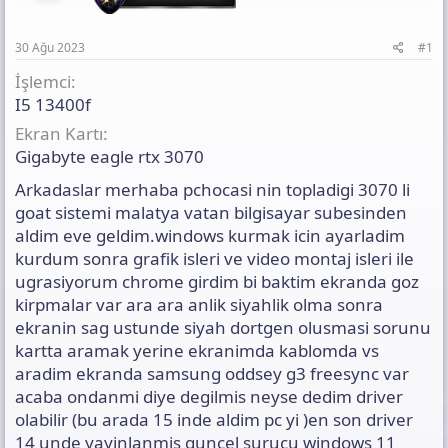
a
h
n
n
i
t
ı
30 Ağu 2023
#1
s
ı
İşlemci
n
I5 13400f
ı
Ekran Kartı
K
o
Gigabyte eagle rtx 3070
p
y
Arkadaslar merhaba pchocasi nin topladigi 3070 li
a
goat sistemi malatya vatan bilgisayar subesinden
l
aldim eve geldim.windows kurmak icin ayarladim
a
kurdum sonra grafik isleri ve video montaj isleri ile
ugrasiyorum chrome girdim bi baktim ekranda goz
kirpmalar var ara ara anlik siyahlik olma sonra
ekranin sag ustunde siyah dortgen olusmasi sorunu
kartta aramak yerine ekranimda kablomda vs
aradim ekranda samsung oddsey g3 freesync var
acaba ondanmi diye degilmis neyse dedim driver
olabilir (bu arada 15 inde aldim pc yi )en son driver
14 unde yayinlanmis guncel surucu windows 11