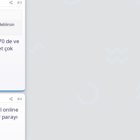
#3
deblirsin
70 de ve
et çok
#4
l online
r parayı