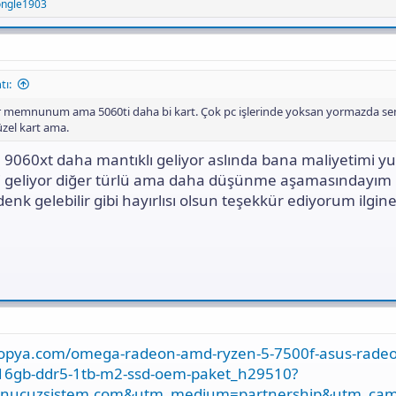
ongle1903
tı:
 memnunum ama 5060ti daha bi kart. Çok pc işlerinde yoksan yormazda sen
üzel kart ama.
9060xt daha mantıklı geliyor aslında bana maliyetimi yu
i geliyor diğer türlü ama daha düşünme aşamasındayım
nk gelebilir gibi hayırlısı olsun teşekkür ediyorum ilgin
topya.com/omega-radeon-amd-ryzen-5-7500f-asus-radeo
-16gb-ddr5-1tb-m2-ssd-oem-paket_h29510?
enucuzsistem.com&utm_medium=partnership&utm_ca