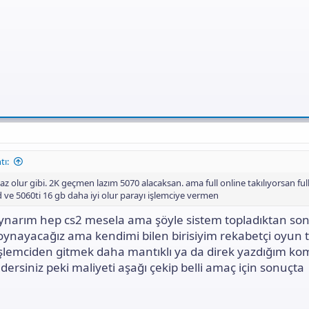
tı:
az olur gibi. 2K geçmen lazım 5070 alacaksan. ama full online takılıyorsan ful
ve 5060ti 16 gb daha iyi olur parayı işlemciye vermen
narım hep cs2 mesela ama şöyle sistem topladıktan sonra
oynayacağız ama kendimi bilen birisiyim rekabetçi oyun 
şlemciden gitmek daha mantıklı ya da direk yazdığım kom
dersiniz peki maliyeti aşağı çekip belli amaç için sonuçta