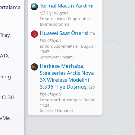
Termal Macun Yardımı
 ortalama
(27 kişi okuyor)
En son: solaris
Bugün 14:11
Isınma Sorunları
Huawei Saat Önerisi
(16
Tray
S
kişi okuyor)
En son: SupremeKalel
Bugün
13:47
mATX
Sorum Var Hocam!
Herkese Merhaba,
Steelseries Arctis Nova
aming
3X Wireless Modelini
3.596 Tl'ye Düşmüş.
(26
kişi okuyor)
z CL30
En son: Arthur Morgan
Bugün
11:24
Kulaklık / Hoparlör
NVMe