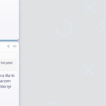
#5
l hd yeter
 illa ki
tarzım
bo iyi