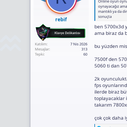
Online oyun oyna
s
oynayacağız ama 
:
mantıklı ya da di
sonuçta
rebif
ben 5700x3d y
ama biraz da 
Katılım
7 Nis 2026
bu yüzden mis
Mesajlar
313
Tepki
60
7500f den 57
5060 ti dan 50
2k oyunculukta
fps oyunların
ilerde biraz bü
toplayacaklar i
takarım 7800
çok çok daha i