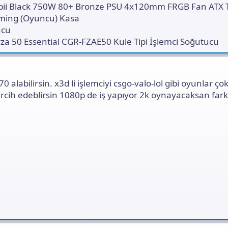
Sepii Black 750W 80+ Bronze PSU 4x120mm FRGB Fan ATX 
ming (Oyuncu) Kasa
ucu
za 50 Essential CGR-FZAE50 Kule Tipi İşlemci Soğutucu
 alabilirsin. x3d li işlemciyi csgo-valo-lol gibi oyunlar ço
rcih edeblirsin 1080p de iş yapıyor 2k oynayacaksan far