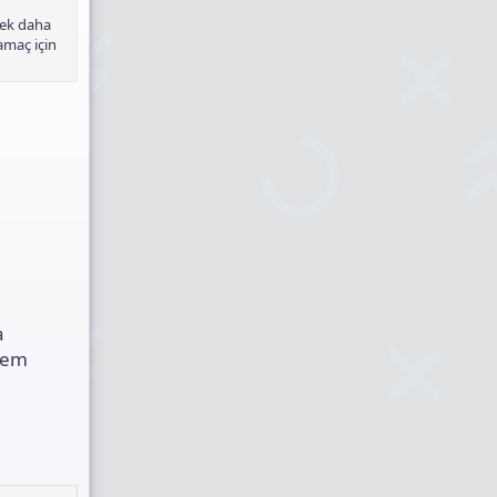
mek daha
amaç için
a
stem