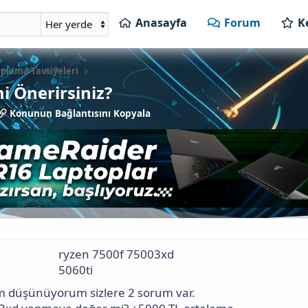
Anasayfa
Forum
K
plama Tavsiyeleri
i Önerirsiniz?
K
Konunun Bağlantısını Kopyala
o
n
u
n
u
n
B
a
ğ
l
a
ryzen 7500f 75003xd
n
5060ti
t
ı
em düşünüyorum sizlere 2 sorum var.
s