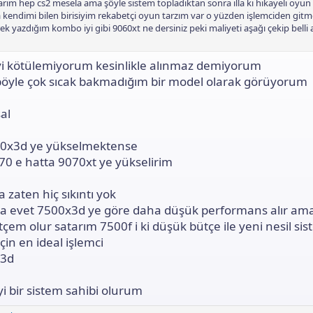
rım hep cs2 mesela ama şöyle sistem topladıktan sonra illa ki hikayeli oyun
kendimi bilen birisiyim rekabetçi oyun tarzım var o yüzden işlemciden git
rek yazdığım kombo iyi gibi 9060xt ne dersiniz peki maliyeti aşağı çekip belli 
i kötülemiyorum kesinlikle alınmaz demiyorum
böyle çok sıcak bakmadığım bir model olarak görüyorum
al
00x3d ye yükselmektense
70 e hatta 9070xt ye yükselirim
 zaten hiç sıkıntı yok
da evet 7500x3d ye göre daha düşük performans alır am
tçem olur satarım 7500f i ki düşük bütçe ile yeni nesil si
çin en ideal işlemci
x3d
yi bir sistem sahibi olurum