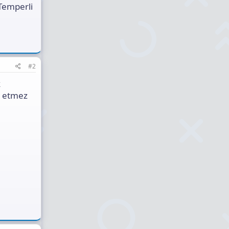
Temperli
#2
k
k etmez