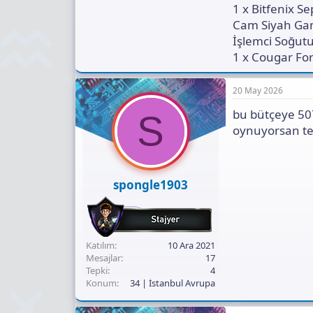
1 x Bitfenix 
Cam Siyah Ga
İşlemci Soğut
1 x Cougar For
20 May 2026
bu bütçeye 5070
S
oynuyorsan te
spongle1903
Katılım
10 Ara 2021
Mesajlar
17
Tepki
4
Konum
34 | İstanbul Avrupa