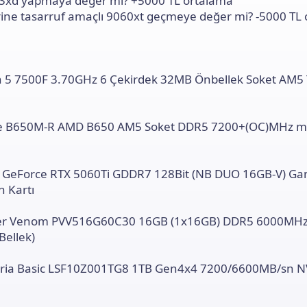
03xd yapmaya değer mi? +5000 TL ortalama
ı
rine tasarruf amaçlı 9060xt geçmeye değer mi? -5000 TL
n
ı
K
o
p
y
 5 7500F 3.70GHz 6 Çekirdek 32MB Önbellek Soket AM5 
a
l
a
me B650M-R AMD B650 AM5 Soket DDR5 7200+(OC)MHz 
 GeForce RTX 5060Ti GDDR7 128Bit (NB DUO 16GB-V) G
n Kartı
Viper Venom PVV516G60C30 16GB (1x16GB) DDR5 6000MH
ellek)
ceria Basic LSF10Z001TG8 1TB Gen4x4 7200/6600MB/sn 