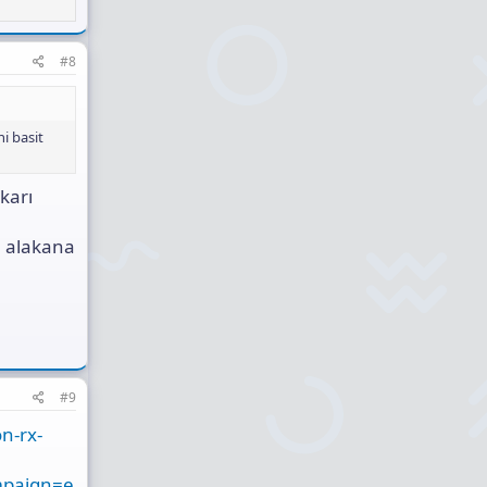
#8
i basit
karı
e alakana
#9
n-rx-
mpaign=e