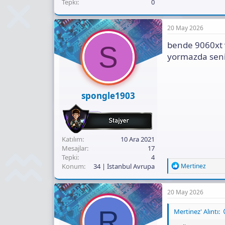
Tepki
0
20 May 2026
bende 9060xt 
S
yormazda seni 
spongle1903
Katılım
10 Ara 2021
Mesajlar
17
Tepki
4
R
Konum
34 | İstanbul Avrupa
Mertinez
e
a
c
20 May 2026
t
i
R
Mertinez' Alıntı:
o
n