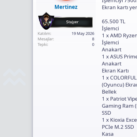
İşlemciyi 750
Mertinez
Ekran kartı ye
65.500 TL
İşlemci
Katılım
19 May 2026
1 x AMD Ryzen
Mesajlar
8
İşlemci
Tepki
0
Anakart
1 x ASUS Pri
Anakart
Ekran Kartı
1 x COLORFUL
(Oyuncu) Ekra
Bellek
1 x Patriot 
Gaming Ram (B
SSD
1 x Kioxia Ex
PCIe M.2 SSD
Kasa