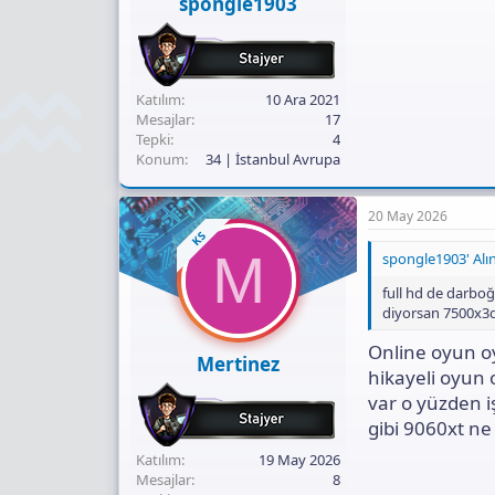
spongle1903
Katılım
10 Ara 2021
Mesajlar
17
Tepki
4
Konum
34 | İstanbul Avrupa
20 May 2026
KS
M
spongle1903' Alın
full hd de darboğ
diyorsan 7500x3d 
Online oyun oy
Mertinez
hikayeli oyun 
var o yüzden i
gibi 9060xt ne 
Katılım
19 May 2026
Mesajlar
8