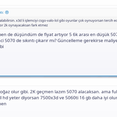
tı:
labilirsin. x3d li işlemciyi csgo-valo-lol gibi oyunlar çok oynuyorsan tercih e
yor 2k oynayacaksan fark etmez
en de düşündüm de fiyat artıyor 5 6k arası en düşük 50
ci 5070 de sıkıntı çıkarır mı? Güncelleme gerekirse maliy
bi
boğaz olur gibi. 2K geçmen lazım 5070 alacaksan. ama ful
ull hd yeter diyorsan 7500x3d ve 5060ti 16 gb daha iyi olu
men