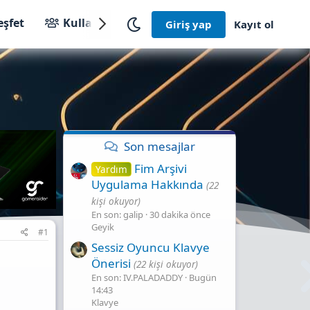
eşfet
Kullanıcılar
Giriş yap
Kayıt ol
Son mesajlar
Fim Arşivi
Yardım
Uygulama Hakkında
(22
kişi okuyor)
En son: galip
30 dakika önce
Geyik
#1
Sessiz Oyuncu Klavye
Önerisi
(22 kişi okuyor)
En son: IV.PALADADDY
Bugün
14:43
Klavye