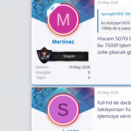
20 May 2026
KS
M
spongle1903' Alın
bu bütçeye 5070 a
1080p de iş yapı
Hocam 5070i b
Mertinez
bu 7500f işlem
üste çıkacak gi
Katılım
19 May 2026
Mesajlar
8
Tepki
0
20 May 2026
full hd de dar
S
takılıyorsan f
işlemciye ver