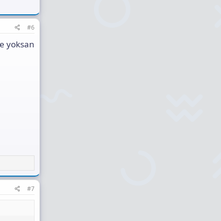
#6
de yoksan
#7