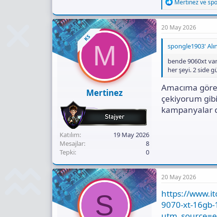
R
Mertinez
ve
sp
e
a
c
20 May 2026
t
KS
i
M
spongle1903' Alın
o
n
bende 9060xt var
s
her şeyi. 2 side g
:
Amacıma göre 
Mertinez
çekiyorum gib
kampanyalar de
Katılım
19 May 2026
Mesajlar
8
Tepki
0
20 May 2026
https://www.i
S
9070-xt-16gb
utm_source=