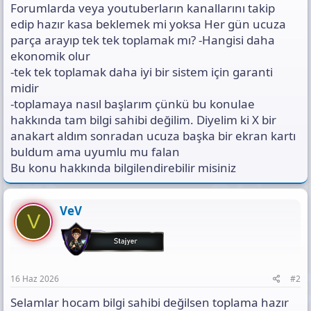
s
Forumlarda veya youtuberların kanallarını takip
ı
edip hazır kasa beklemek mi yoksa Her gün ucuza
n
parça arayıp tek tek toplamak mı? -Hangisi daha
ı
ekonomik olur
K
o
-tek tek toplamak daha iyi bir sistem için garanti
p
midir
y
-toplamaya nasıl başlarım çünkü bu konulae
a
hakkında tam bilgi sahibi değilim. Diyelim ki X bir
l
a
anakart aldım sonradan ucuza başka bir ekran kartı
buldum ama uyumlu mu falan
Bu konu hakkında bilgilendirebilir misiniz
VeV
V
16 Haz 2026
#2
Selamlar hocam bilgi sahibi değilsen toplama hazır