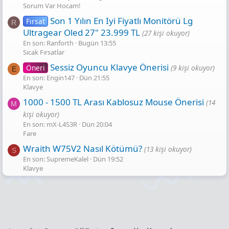
Sorum Var Hocam!
Son 1 Yılın En Iyi Fiyatlı Monitörü Lg
Fırsat
R
Ultragear Oled 27" 23.999 TL
(27 kişi okuyor)
En son: Ranforth
Bugün 13:55
Sıcak Fırsatlar
Sessiz Oyuncu Klavye Önerisi
Öneri
(9 kişi okuyor)
E
En son: Engin147
Dün 21:55
Klavye
1000 - 1500 TL Arası Kablosuz Mouse Önerisi
(14
M
kişi okuyor)
En son: mX-L4S3R
Dün 20:04
Fare
Wraith W75V2 Nasıl Kötümü?
(13 kişi okuyor)
S
En son: SupremeKalel
Dün 19:52
Klavye