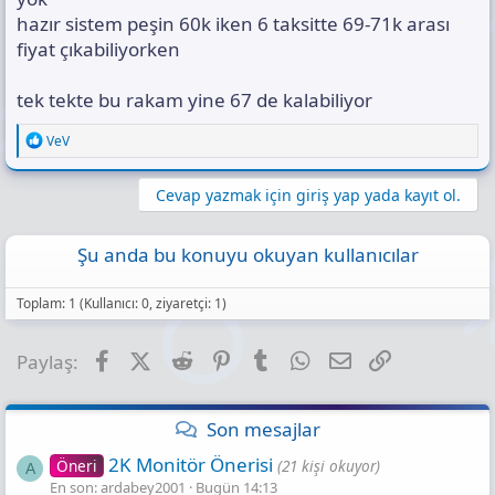
hazır sistem peşin 60k iken 6 taksitte 69-71k arası
fiyat çıkabiliyorken
tek tekte bu rakam yine 67 de kalabiliyor
R
VeV
e
a
c
Cevap yazmak için giriş yap yada kayıt ol.
t
i
o
Şu anda bu konuyu okuyan kullanıcılar
n
s
:
Toplam: 1 (Kullanıcı: 0, ziyaretçi: 1)
Facebook
X (Twitter)
Reddit
Pinterest
Tumblr
WhatsApp
E-posta
Link
Paylaş:
Son mesajlar
2K Monitör Önerisi
Öneri
(21 kişi okuyor)
A
En son: ardabey2001
Bugün 14:13