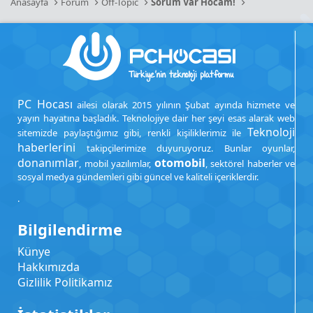
Anasayfa
Forum
Off-Topic
Sorum Var Hocam!
PC Hocası
ailesi olarak 2015 yılının Şubat ayında hizmete ve
yayın hayatına başladık. Teknolojiye dair her şeyi esas alarak web
Teknoloji
sitemizde paylaştığımız gibi, renkli kişiliklerimiz ile
haberlerini
takipçilerimize duyuruyoruz. Bunlar oyunlar,
donanımlar
otomobil
, mobil yazılımlar,
, sektörel haberler ve
sosyal medya gündemleri gibi güncel ve kaliteli içeriklerdir.
.
Bilgilendirme
Künye
Hakkımızda
Gizlilik Politikamız