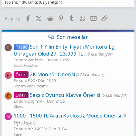
Toplam: 1 (Kullanıcı: 0, ziyaretçi: 1)
Facebook
X (Twitter)
Reddit
Pinterest
Tumblr
WhatsApp
E-posta
Link
Paylaş:
Son mesajlar
Son 1 Yılın En Iyi Fiyatlı Monitörü Lg
Fırsat
R
Ultragear Oled 27" 23.999 TL
(16 kişi okuyor)
En son: Ranforth
Bugün 13:55
Sıcak Fırsatlar
2K Monitör Önerisi
Öneri
(17 kişi okuyor)
F
En son: FXO
Dün 23:29
Sorum Var Hocam!
Sessiz Oyuncu Klavye Önerisi
Öneri
(6 kişi okuyor)
E
En son: Engin147
Dün 21:55
Klavye
1000 - 1500 TL Arası Kablosuz Mouse Önerisi
(8
M
kişi okuyor)
En son: mX-L4S3R
Dün 20:04
Fare