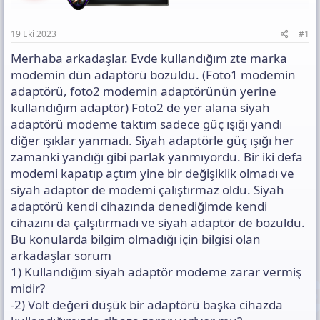
a
h
n
n
i
t
ı
19 Eki 2023
#1
s
ı
Merhaba arkadaşlar. Evde kullandığım zte marka
n
modemin dün adaptörü bozuldu. (Foto1 modemin
ı
adaptörü, foto2 modemin adaptörünün yerine
K
kullandığım adaptör) Foto2 de yer alana siyah
o
p
adaptörü modeme taktım sadece güç ışığı yandı
y
diğer ışıklar yanmadı. Siyah adaptörle güç ışığı her
a
zamanki yandığı gibi parlak yanmıyordu. Bir iki defa
l
modemi kapatıp açtım yine bir değişiklik olmadı ve
a
siyah adaptör de modemi çalıştırmaz oldu. Siyah
adaptörü kendi cihazında denediğimde kendi
cihazını da çalşıtırmadı ve siyah adaptör de bozuldu.
Bu konularda bilgim olmadığı için bilgisi olan
arkadaşlar sorum
1) Kullandığım siyah adaptör modeme zarar vermiş
midir?
-2) Volt değeri düşük bir adaptörü başka cihazda