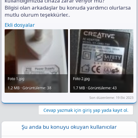
kullandığımızda cihaza zarar veriyor mu?
Bilgisi olan arkadaşlar bu konuda yardımcı olurlarsa
mutlu olurum teşekkürler..
Ekli dosyalar
Foto 1.jpg
Foto 2.jpg
1.2 MB · Görüntüleme: 38
1.7 MB · Görüntüleme: 43
Son düzenleme:
19 Eki 2023
Cevap yazmak için giriş yap yada kayıt ol.
Şu anda bu konuyu okuyan kullanıcılar