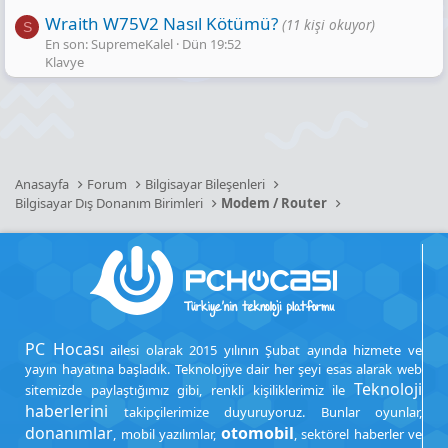
Wraith W75V2 Nasıl Kötümü?
(11 kişi okuyor)
S
En son: SupremeKalel
Dün 19:52
Klavye
Anasayfa
Forum
Bilgisayar Bileşenleri
Bilgisayar Dış Donanım Birimleri
Modem / Router
PC Hocası
ailesi olarak 2015 yılının Şubat ayında hizmete ve
yayın hayatına başladık. Teknolojiye dair her şeyi esas alarak web
Teknoloji
sitemizde paylaştığımız gibi, renkli kişiliklerimiz ile
haberlerini
takipçilerimize duyuruyoruz. Bunlar oyunlar,
donanımlar
otomobil
, mobil yazılımlar,
, sektörel haberler ve