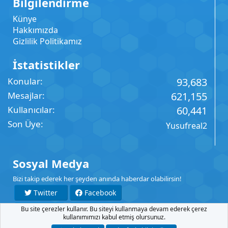
Bilgilendirme
Künye
Hakkımızda
Gizlilik Politikamız
İstatistikler
Konular
93,683
Mesajlar
621,155
Kullanıcılar
60,441
Son Üye
Yusufreal2
Sosyal Medya
Bizi takip ederek her şeyden anında haberdar olabilirsin!
Twitter
Facebook
Bu site çerezler kullanır. Bu siteyi kullanmaya devam ederek çerez
YouTube
Instagram
kullanımımızı kabul etmiş olursunuz.