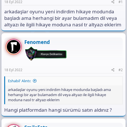
n
i
t
18 Eyl 2022
#1
ı
arkadaşlar oyunu yeni indirdim hikaye modunda
s
ı
başladı ama herhangi bir ayar bulamadım dil veya
n
altyazı ile ilgili hikaye moduna nasıl tr altyazı eklerim
ı
K
o
Fenomend
p
y
a
l
a
18 Eyl 2022
#2
Eshabil' Alıntı:
arkadaşlar oyunu yeni indirdim hikaye modunda başladı ama
herhangi bir ayar bulamadım dil veya altyazı ile ilgili hikaye
moduna nasıl tr altyazı eklerim
Hangi platformdan hangi sürümü satın aldınız ?