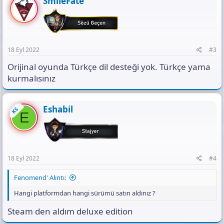
SmileFate
18 Eyl 2022
#3
Orijinal oyunda Türkçe dil desteği yok. Türkçe yama
kurmalısınız
Eshabil
KS
E
18 Eyl 2022
#4
Fenomend' Alıntı:
Hangi platformdan hangi sürümü satın aldınız ?
Steam den aldım deluxe edition