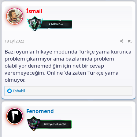
İsmail
18 Eyl 2022
#5
Bazı oyunlar hikaye modunda Türkçe yama kurunca
problem çıkarmıyor ama bazılarında problem
olabiliyor denemediğim için net bir cevap
veremeyeceğim. Online 'da zaten Türkçe yama
olmuyor.
R
Eshabil
e
a
c
t
Fenomend
i
o
n
s
: