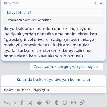
19 Eyl 2022
#6
Eshabil' Alıntı:
Steam den aldım deluxe edition
Bir yol buldunuz mu ? Ben dün sizin için oyunu
indirip bir yerden denedim ama benim ekran kartı
1gb eski güncel driver olmadığı için oyun hikaye
modu yüklemesinde takılı kaldı ama menüler
ayarlar türkçe idi siz isterseniz deneyebilirsiniz
bende ekran kartı kaynaklı sorun olmuştu.
Cevap yazmak için giriş yap yada kayıt ol.
Şu anda bu konuyu okuyan kullanıcılar
Toplam: 1 (Kullanıcı: 0, ziyaretçi: 1)
Facebook
X (Twitter)
Reddit
Pinterest
Tumblr
WhatsApp
E-posta
Link
Paylaş: