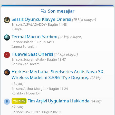
Son mesajlar
Sessiz Oyuncu Klavye Önerisi
(19 kişi okuyor)
En son: IV.PALADADDY
Bugün 14:43
Klavye
Termal Macun Yardımı
(22 kişi okuyor)
En son: solaris
Bugün 14:11
Isınma Sorunları
Huawei Saat Önerisi
(14 kişi okuyor)
S
En son: SupremeKalel
Bugün 13:47
Sorum Var Hocam!
Herkese Merhaba, Steelseries Arctis Nova 3X
Wireless Modelini 3.596 Tl'ye Düşmüş.
(22 kişi
okuyor)
En son: Arthur Morgan
Bugün 11:24
Kulaklık / Hoparlör
Fim Arşivi Uygulama Hakkında
Yardım
(14 kişi
B
okuyor)
En son: \BoZKuRT/
Bugün 06:32