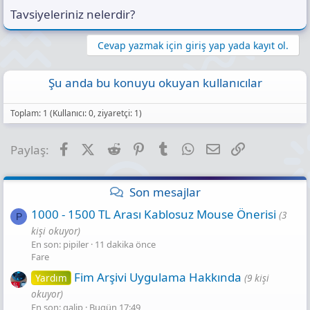
Tavsiyeleriniz nelerdir?
Cevap yazmak için giriş yap yada kayıt ol.
Şu anda bu konuyu okuyan kullanıcılar
Toplam: 1 (Kullanıcı: 0, ziyaretçi: 1)
Facebook
X (Twitter)
Reddit
Pinterest
Tumblr
WhatsApp
E-posta
Link
Paylaş:
Son mesajlar
1000 - 1500 TL Arası Kablosuz Mouse Önerisi
(3
P
kişi okuyor)
En son: pipiler
11 dakika önce
Fare
Fim Arşivi Uygulama Hakkında
Yardım
(9 kişi
okuyor)
En son: galip
Bugün 17:49