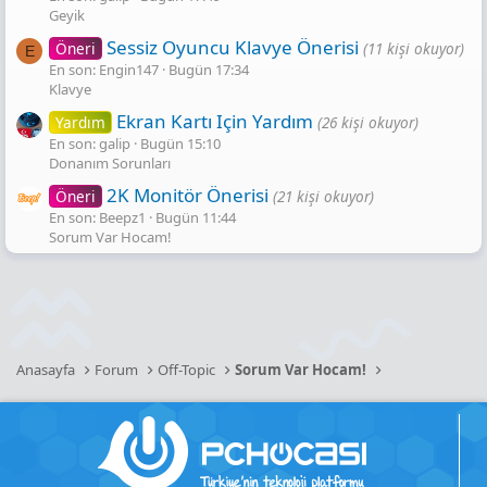
Geyik
Sessiz Oyuncu Klavye Önerisi
Öneri
(11 kişi okuyor)
E
En son: Engin147
Bugün 17:34
Klavye
Ekran Kartı Için Yardım
Yardım
(26 kişi okuyor)
En son: galip
Bugün 15:10
Donanım Sorunları
2K Monitör Önerisi
Öneri
(21 kişi okuyor)
En son: Beepz1
Bugün 11:44
Sorum Var Hocam!
Anasayfa
Forum
Off-Topic
Sorum Var Hocam!