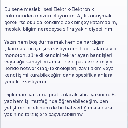
ı
n
Bu sene meslek lisesi Elektrik-Elektronik
ı
bölümünden mezun oluyorum. Açık konuşmak
K
gerekirse okulda kendime pek bir şey katamadım,
o
p
mesleki bilgim neredeyse sıfıra yakın diyebilirim.
y
a
Yazın hem boş durmamak hem de harçlığımı
l
a
çıkarmak için çalışmak istiyorum. Fabrikalardaki o
monoton, sürekli kendini tekrarlayan bant işleri
veya ağır sanayi ortamları beni pek cezbetmiyor.
İleride network (ağ) teknolojileri, zayıf akım veya
kendi işimi kurabileceğim daha spesifik alanlara
yönelmek istiyorum.
Diplomam var ama pratik olarak sıfıra yakınım. Bu
yaz hem işi mutfağında öğrenebileceğim, beni
yetiştirebilecek hem de bu bahsettiğim alanlara
yakın ne tarz işlere başvurabilirim?