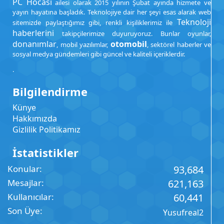
PC Hocası
ailesi olarak 2015 yılının Şubat ayında hizmete ve
yayın hayatına başladık. Teknolojiye dair her şeyi esas alarak web
Teknoloji
sitemizde paylaştığımız gibi, renkli kişiliklerimiz ile
haberlerini
takipçilerimize duyuruyoruz. Bunlar oyunlar,
donanımlar
otomobil
, mobil yazılımlar,
, sektörel haberler ve
sosyal medya gündemleri gibi güncel ve kaliteli içeriklerdir.
.
Bilgilendirme
Künye
Hakkımızda
Gizlilik Politikamız
İstatistikler
Konular
93,684
Mesajlar
621,163
Kullanıcılar
60,441
Son Üye
Yusufreal2