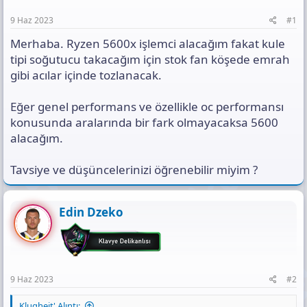
a
h
n
n
i
t
9 Haz 2023
#1
ı
s
Merhaba. Ryzen 5600x işlemci alacağım fakat kule
ı
tipi soğutucu takacağım için stok fan köşede emrah
n
gibi acılar içinde tozlanacak.
ı
K
o
Eğer genel performans ve özellikle oc performansı
p
konusunda aralarında bir fark olmayacaksa 5600
y
alacağım.
a
l
a
Tavsiye ve düşüncelerinizi öğrenebilir miyim ?
Edin Dzeko
9 Haz 2023
#2
Klugheit' Alıntı: