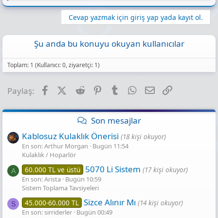
e
a
c
Cevap yazmak için giriş yap yada kayıt ol.
t
i
o
Şu anda bu konuyu okuyan kullanıcılar
n
s
:
Toplam: 1 (Kullanıcı: 0, ziyaretçi: 1)
Facebook
X (Twitter)
Reddit
Pinterest
Tumblr
WhatsApp
E-posta
Link
Paylaş:
Son mesajlar
Kablosuz Kulaklık Önerisi
(18 kişi okuyor)
En son: Arthur Morgan
Bugün 11:54
Kulaklık / Hoparlör
5070 Li Sistem
60.000 TL ve üstü
(17 kişi okuyor)
A
En son: Arista
Bugün 10:59
Sistem Toplama Tavsiyeleri
Sizce Alınır Mı
45.000-60.000 TL
(14 kişi okuyor)
S
En son: sirriderler
Bugün 00:49