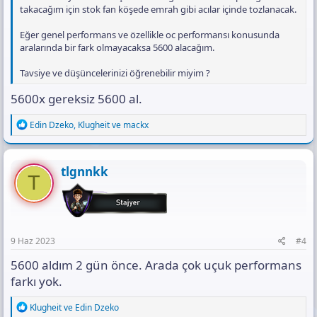
takacağım için stok fan köşede emrah gibi acılar içinde tozlanacak.
Eğer genel performans ve özellikle oc performansı konusunda
aralarında bir fark olmayacaksa 5600 alacağım.
Tavsiye ve düşüncelerinizi öğrenebilir miyim ?
5600x gereksiz 5600 al.
R
Edin Dzeko
,
Klugheit
ve
mackx
e
a
c
t
tlgnnkk
T
i
o
n
s
:
9 Haz 2023
#4
5600 aldım 2 gün önce. Arada çok uçuk performans
farkı yok.
R
Klugheit
ve
Edin Dzeko