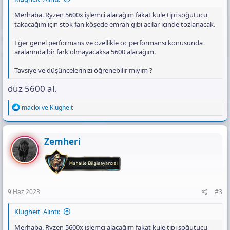
Merhaba. Ryzen 5600x işlemci alacağım fakat kule tipi soğutucu
takacağım için stok fan köşede emrah gibi acılar içinde tozlanacak.
Eğer genel performans ve özellikle oc performansı konusunda
aralarında bir fark olmayacaksa 5600 alacağım.
Tavsiye ve düşüncelerinizi öğrenebilir miyim ?
düz 5600 al.
R
mackx
ve
Klugheit
e
a
c
t
Zemheri
i
o
n
s
:
9 Haz 2023
#3
Klugheit' Alıntı:
Merhaba. Ryzen 5600x işlemci alacağım fakat kule tipi soğutucu