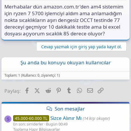
s
Merhabalar dün amazon.com.tr'den am4 sistemim
ı
n
için ryzen 7 5700 işlemciyi aldım ama anlamadığım
ı
nokta sıcaklıkların aşırı dengesiz OCCT testinde 77
K
dereceyi geçmiyor 10 dakikalık testte ama bi excel
o
dosyası açıyorum sıcaklık 85 derece oluyor?
p
y
a
Cevap yazmak için giriş yap yada kayıt ol.
l
a
Şu anda bu konuyu okuyan kullanıcılar
Toplam: 1 (Kullanıcı: 0, ziyaretçi: 1)
Facebook
X (Twitter)
Reddit
Pinterest
Tumblr
WhatsApp
E-posta
Link
Paylaş:
Son mesajlar
Sizce Alınır Mı
45.000-60.000 TL
(14 kişi okuyor)
S
En son: sirriderler
Bugün 00:49
Toplama Hazır Bilgisayarlar