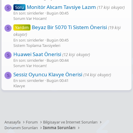
Monitör Alıcam Tavsiye Lazım
Soru
(17 kişi okuyor)
S
En son: sirriderler
Bugün 00:45
Sorum Var Hocam!
Beyaz Bir 5070 Ti Sistem Önerisi
Yardım
(19 kişi
S
okuyor)
En son: sirriderler
Bugün 00:45
Sistem Toplama Tavsiyeleri
Huawei Saat Önerisi
(12 kişi okuyor)
S
En son: sirriderler
Bugün 00:44
Sorum Var Hocam!
Sessiz Oyuncu Klavye Önerisi
(14 kişi okuyor)
S
En son: sirriderler
Bugün 00:41
Klavye
Anasayfa
Forum
Bilgisayar ve İnternet Sorunları
Donanım Sorunları
Isınma Sorunları