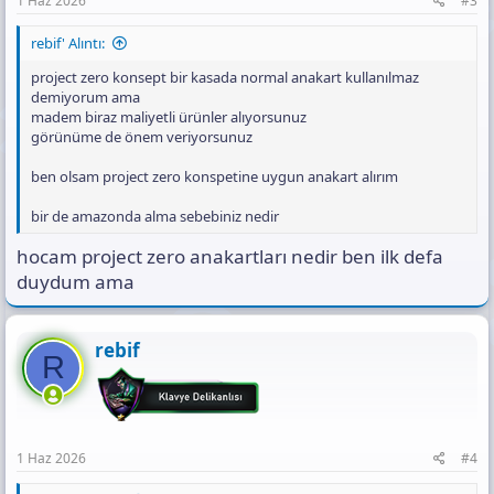
1 Haz 2026
#3
rebif' Alıntı:
project zero konsept bir kasada normal anakart kullanılmaz
demiyorum ama
madem biraz maliyetli ürünler alıyorsunuz
görünüme de önem veriyorsunuz
ben olsam project zero konspetine uygun anakart alırım
bir de amazonda alma sebebiniz nedir
hocam project zero anakartları nedir ben ilk defa
duydum ama
rebif
R
1 Haz 2026
#4