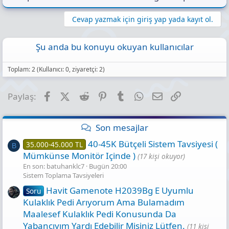
Cevap yazmak için giriş yap yada kayıt ol.
Şu anda bu konuyu okuyan kullanıcılar
Toplam: 2 (Kullanıcı: 0, ziyaretçi: 2)
Facebook
X (Twitter)
Reddit
Pinterest
Tumblr
WhatsApp
E-posta
Link
Paylaş:
Son mesajlar
40-45K Bütçeli Sistem Tavsiyesi (
35.000-45.000 TL
B
Mümkünse Monitör Içinde )
(17 kişi okuyor)
En son: batuhanklc7
Bugün 20:00
Sistem Toplama Tavsiyeleri
Havit Gamenote H2039Bg E Uyumlu
Soru
Kulaklık Pedi Arıyorum Ama Bulamadım
Maalesef Kulaklık Pedi Konusunda Da
Yabancıyım Yardı Edebilir Misiniz Lütfen.
(11 kişi