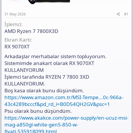
a
h
n
n
i
t
ı
31 May 2026
#1
s
ı
İşlemci
n
AMD Ryzen 7 7800X3D
ı
Ekran Kartı
K
o
RX 9070XT
p
y
Arkadaşlar merhabalar sistem topluyorum.
a
Sistemimde anakart olarak RX 9070XT
l
KULLANIYORUM
a
İşlemci tarafında RYZEN 7 7800 3XD
KULLANIYORUM.
Boş kasa olarak bunu düşündüm.
https://www.amazon.com.tr/MSI-Tempe...0c-966a-
43c4289bcccf&pd_rd_i=B0D54QH2GV&psc=1
Psu olarak bunu düşündüm.
https://www.akakce.com/power-supply/en-ucuz-msi-
mag-a850gl-white-gen5-850-w-
fiyati,535918099.html