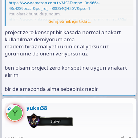
https://www.amazon.com.tr/MSI-Tempe...0c-966a-
43c4289bcccf&pd_rd_i=B0D54QH2GV&psc=1
Psu olarak bunu düşündüm.
https://www.akakce.com/power-supply/en-ucuz-msi-mag-a850gl-
Genişletmek için tıkla ...
white-gen5-850-w-fiyati,535918099.html
Anakart olarak bunu düşündüm.
project zero konsept bir kasada normal anakart
https://www.amazon.com.tr/ASUS-Gami...=warehouse-
kullanılmaz demiyorum ama
deals&sr=8-12&srs=44219324031&th=1
madem biraz maliyetli ürünler alıyorsunuz
Düşündüğüm parçalar sizce nasıl ?
Birde sıvı soğutma önerisi yapabilir misiniz beyaz renk olursa çok
görünüme de önem veriyorsunuz
iyi olur
ben olsam project zero konspetine uygun anakart
alırım
bir de amazonda alma sebebiniz nedir
yukiii38
KS
Y