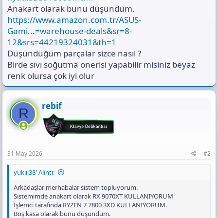
Anakart olarak bunu düşündüm.
https://www.amazon.com.tr/ASUS-
Gami...=warehouse-deals&sr=8-
12&srs=44219324031&th=1
Düşündüğüm parçalar sizce nasıl ?
Birde sıvı soğutma önerisi yapabilir misiniz beyaz
renk olursa çok iyi olur
rebif
R
31 May 2026
#2
yukiii38' Alıntı:
Arkadaşlar merhabalar sistem topluyorum.
Sistemimde anakart olarak RX 9070XT KULLANIYORUM
İşlemci tarafında RYZEN 7 7800 3XD KULLANIYORUM.
Boş kasa olarak bunu düşündüm.