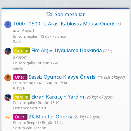
Son mesajlar
1000 - 1500 TL Arası Kablosuz Mouse Önerisi
(3
P
kişi okuyor)
En son: pipiler
18 dakika önce
Fare
Fim Arşivi Uygulama Hakkında
Yardım
(9 kişi
okuyor)
En son: galip
Bugün 17:49
Geyik
Sessiz Oyuncu Klavye Önerisi
Öneri
(10 kişi okuyor)
E
En son: Engin147
Bugün 17:34
Klavye
Ekran Kartı Için Yardım
Yardım
(26 kişi okuyor)
En son: galip
Bugün 15:10
Donanım Sorunları
2K Monitör Önerisi
Öneri
(21 kişi okuyor)
En son: Beepz1
Bugün 11:44
Sorum Var Hocam!