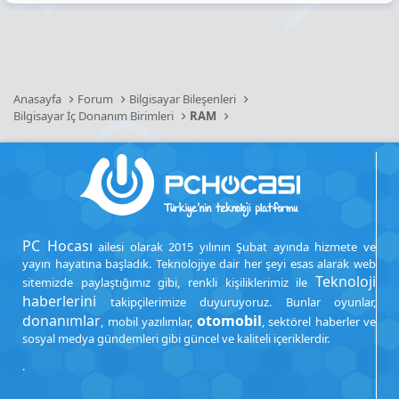
Anasayfa
Forum
Bilgisayar Bileşenleri
Bilgisayar İç Donanım Birimleri
RAM
PC Hocası
ailesi olarak 2015 yılının Şubat ayında hizmete ve
yayın hayatına başladık. Teknolojiye dair her şeyi esas alarak web
Teknoloji
sitemizde paylaştığımız gibi, renkli kişiliklerimiz ile
haberlerini
takipçilerimize duyuruyoruz. Bunlar oyunlar,
donanımlar
otomobil
, mobil yazılımlar,
, sektörel haberler ve
sosyal medya gündemleri gibi güncel ve kaliteli içeriklerdir.
.