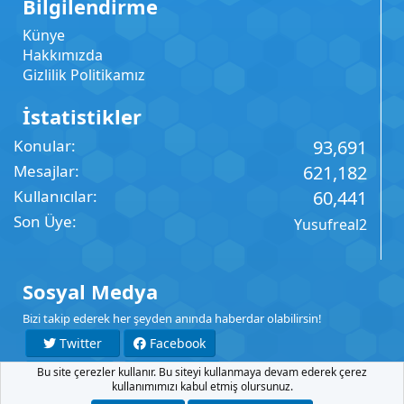
Bilgilendirme
Künye
Hakkımızda
Gizlilik Politikamız
İstatistikler
Konular
93,691
Mesajlar
621,182
Kullanıcılar
60,441
Son Üye
Yusufreal2
Sosyal Medya
Bizi takip ederek her şeyden anında haberdar olabilirsin!
Twitter
Facebook
Bu site çerezler kullanır. Bu siteyi kullanmaya devam ederek çerez
YouTube
Instagram
kullanımımızı kabul etmiş olursunuz.