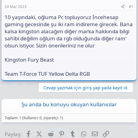
a
h
t
n
i
ı
24 Mar 2023
#1
s
10 yaşındaki, oğluma Pc topluyoruz İncehesap
ı
n
gaming gecesinde şu iki ram indireme girecek. Bana
ı
kalsa kingston alacağım diğer marka hakkında bilgi
K
sahibi değilim oğlum da rgb olduğunda diğer ram'
o
olsun istiyor. Sizin önerileriniz ne olur
p
y
a
Kingston Fury Beast
l
a
Team T-Force TUF Yellow Delta RGB
Cevap yazmak için giriş yap yada kayıt ol.
Şu anda bu konuyu okuyan kullanıcılar
Toplam: 1 (Kullanıcı: 0, ziyaretçi: 1)
Facebook
X (Twitter)
Reddit
Pinterest
Tumblr
WhatsApp
E-posta
Link
Paylaş: