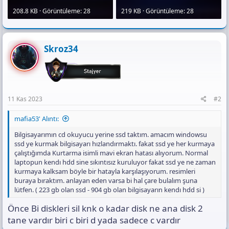
208.8 KB · Görüntüleme: 28
219 KB · Görüntüleme: 28
Skroz34
11 Kas 2023
#2
mafia53' Alıntı:
Bilgisayarımın cd okuyucu yerine ssd taktım. amacım windowsu
ssd ye kurmak bilgisayarı hızlandırmaktı. fakat ssd ye her kurmaya
çalıştığımda Kurtarma isimli mavi ekran hatası alıyorum. Normal
laptopun kendı hdd sine sıkıntısız kuruluyor fakat ssd ye ne zaman
kurmaya kalksam böyle bir hatayla karşılaşıyorum. resimleri
buraya bıraktım. anlayan eden varsa bi hal çare bulalım şuna
lütfen. ( 223 gb olan ssd - 904 gb olan bilgisayarın kendı hdd si )
Önce Bi diskleri sil knk o kadar disk ne ana disk 2
tane vardır biri c biri d yada sadece c vardır