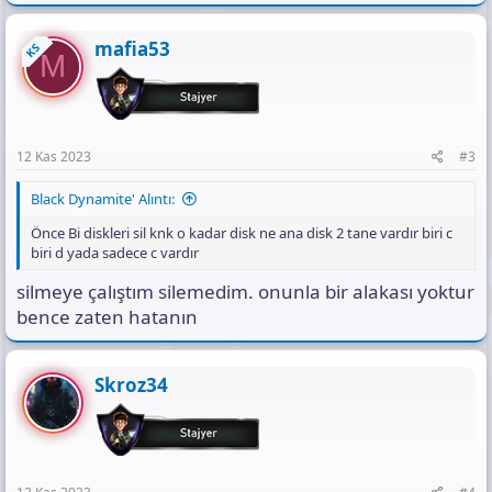
mafia53
KS
M
12 Kas 2023
#3
Black Dynamite' Alıntı:
Önce Bi diskleri sil knk o kadar disk ne ana disk 2 tane vardır biri c
biri d yada sadece c vardır
silmeye çalıştım silemedim. onunla bir alakası yoktur
bence zaten hatanın
Skroz34