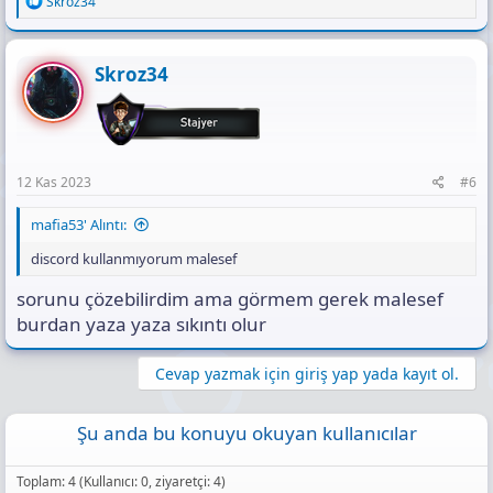
Skroz34
e
a
c
t
Skroz34
i
o
n
s
:
12 Kas 2023
#6
mafia53' Alıntı:
discord kullanmıyorum malesef
sorunu çözebilirdim ama görmem gerek malesef
burdan yaza yaza sıkıntı olur
Cevap yazmak için giriş yap yada kayıt ol.
Şu anda bu konuyu okuyan kullanıcılar
Toplam: 4 (Kullanıcı: 0, ziyaretçi: 4)