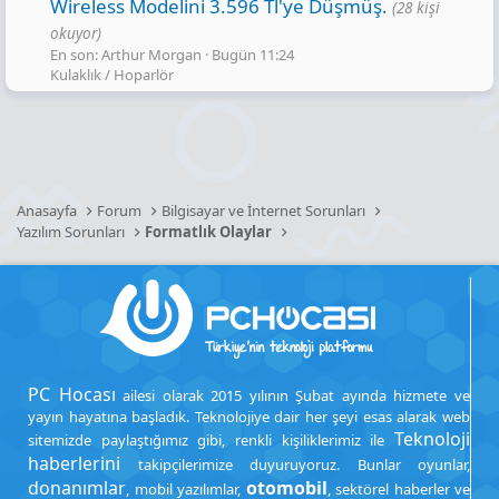
Wireless Modelini 3.596 Tl'ye Düşmüş.
(28 kişi
okuyor)
En son: Arthur Morgan
Bugün 11:24
Kulaklık / Hoparlör
Anasayfa
Forum
Bilgisayar ve İnternet Sorunları
Yazılım Sorunları
Formatlık Olaylar
PC Hocası
ailesi olarak 2015 yılının Şubat ayında hizmete ve
yayın hayatına başladık. Teknolojiye dair her şeyi esas alarak web
Teknoloji
sitemizde paylaştığımız gibi, renkli kişiliklerimiz ile
haberlerini
takipçilerimize duyuruyoruz. Bunlar oyunlar,
donanımlar
otomobil
, mobil yazılımlar,
, sektörel haberler ve