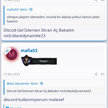
12 Kas 2023
#4
mafia53' Alıntı:
silmeye çalıştım silemedim. onunla bir alakası yoktur bence zaten
hatanın
Discod Gel İstersen Ekran Aç Bakalım
nick:blackdynamite23
mafia53
KS
M
12 Kas 2023
#5
Black Dynamite' Alıntı:
Discod Gel İstersen Ekran Aç Bakalım nick:blackdynamite23
discord kullanmıyorum malesef
R