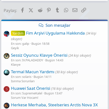
Facebook
X (Twitter)
Reddit
Pinterest
Tumblr
WhatsApp
E-posta
Link
Paylaş:
Son mesajlar
Fim Arşivi Uygulama Hakkında
Yardım
(34 kişi
okuyor)
En son: galip
Bugün 18:58
Geyik
Sessiz Oyuncu Klavye Önerisi
(24 kişi okuyor)
En son: IV.PALADADDY
Bugün 14:43
Klavye
Termal Macun Yardımı
(30 kişi okuyor)
En son: solaris
Bugün 14:11
Isınma Sorunları
Huawei Saat Önerisi
(16 kişi okuyor)
S
En son: SupremeKalel
Bugün 13:47
Sorum Var Hocam!
Herkese Merhaba, Steelseries Arctis Nova 3X