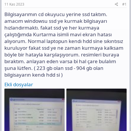
ı
11 Kas 2023
#1
s
ı
Bilgisayarımın cd okuyucu yerine ssd taktım.
n
amacım windowsu ssd ye kurmak bilgisayarı
ı
hızlandırmaktı. fakat ssd ye her kurmaya
K
çalıştığımda Kurtarma isimli mavi ekran hatası
o
p
alıyorum. Normal laptopun kendı hdd sine sıkıntısız
y
kuruluyor fakat ssd ye ne zaman kurmaya kalksam
a
böyle bir hatayla karşılaşıyorum. resimleri buraya
l
bıraktım. anlayan eden varsa bi hal çare bulalım
a
şuna lütfen. ( 223 gb olan ssd - 904 gb olan
bilgisayarın kendı hdd si )
Ekli dosyalar