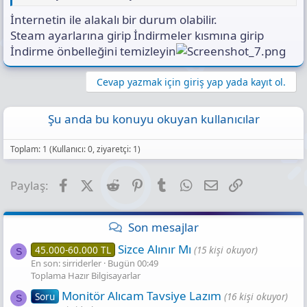
İnternetin ile alakalı bir durum olabilir.
Steam ayarlarına girip İndirmeler kısmına girip
İndirme önbelleğini temizleyin
Cevap yazmak için giriş yap yada kayıt ol.
Şu anda bu konuyu okuyan kullanıcılar
Toplam: 1 (Kullanıcı: 0, ziyaretçi: 1)
Facebook
X (Twitter)
Reddit
Pinterest
Tumblr
WhatsApp
E-posta
Link
Paylaş:
Son mesajlar
Sizce Alınır Mı
45.000-60.000 TL
(15 kişi okuyor)
S
En son: sirriderler
Bugün 00:49
Toplama Hazır Bilgisayarlar
Monitör Alıcam Tavsiye Lazım
Soru
(16 kişi okuyor)
S