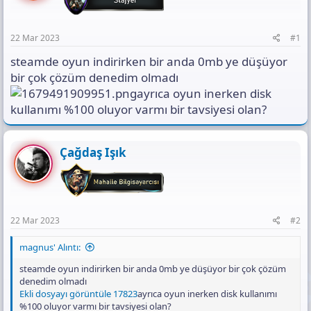
t
i
n
a
h
t
n
i
ı
22 Mar 2023
#1
s
steamde oyun indirirken bir anda 0mb ye düşüyor
ı
n
bir çok çözüm denedim olmadı
ı
ayrıca oyun inerken disk
K
kullanımı %100 oluyor varmı bir tavsiyesi olan?
o
p
y
a
Çağdaş Işık
l
a
22 Mar 2023
#2
magnus' Alıntı:
steamde oyun indirirken bir anda 0mb ye düşüyor bir çok çözüm
denedim olmadı
Ekli dosyayı görüntüle 17823
ayrıca oyun inerken disk kullanımı
%100 oluyor varmı bir tavsiyesi olan?