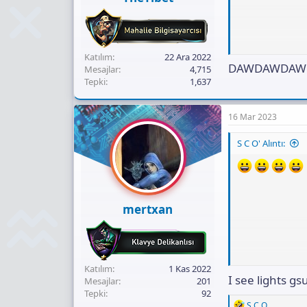
Katılım
22 Ara 2022
DAWDAWDAW
Mesajlar
4,715
Tepki
1,637
16 Mar 2023
S C O' Alıntı:
mertxan
Katılım
1 Kas 2022
I see lights g
Mesajlar
201
Tepki
92
R
S C O