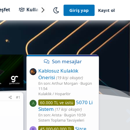
eşfet
Kullanıcılar
Giriş yap
Kayıt ol
Son mesajlar
Kablosuz Kulaklık
Önerisi
(19 kişi okuyor)
En son: Arthur Morgan
Bugün
11:54
Kulaklık / Hoparlör
#1
5070 Li
60.000 TL ve üstü
A
Sistem
(17 kişi okuyor)
En son: Arista
Bugün 10:59
Sistem Toplama Tavsiyeleri
Sizce
45.000-60.000 TL
S