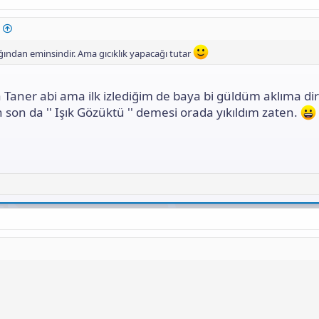
ğından eminsindir. Ama gıcıklık yapacağı tutar
aner abi ama ilk izlediğim de baya bi güldüm aklıma di
n son da '' Işık Gözüktü '' demesi orada yıkıldım zaten.