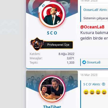
16 Mar 2023
KS
OceanLaB' Alıntı:
Sistemin çalışaca
@OceanLaB
Kusura bakma T
S C O
geldin birde e
Katılım
8 Ağu 2022
Mesajlar
3,671
R
Tepki
1,333
OceanLaB
e
a
c
16 Mar 2023
t
i
S C O' Alıntı:
o
n
s
:
TheTibet