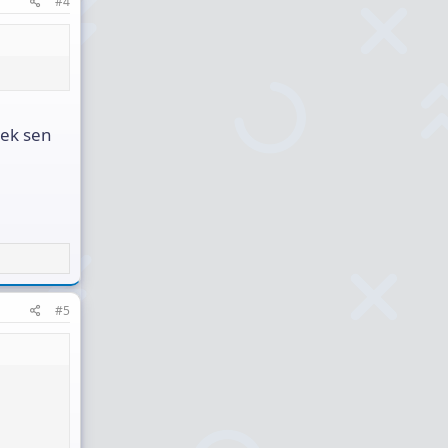
#4
rek sen
#5