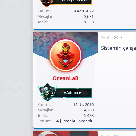
Katılım
8 Ağu 2022
Mesajlar
3,671
Tepki
1,333
16 Mar 2023
Sistemin çalış
OceanLaB
Katılım
15 Nis 2016
Mesajlar
4,760
Tepki
5,423
Konum
34 | İstanbul Anadolu