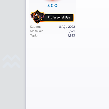
S C O
Katılım
8 Ağu 2022
Mesajlar
3,671
Tepki
1,333