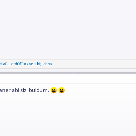
nLaB
,
LordOfTurk
ve 1 kişi daha
aner abi sizi buldum.