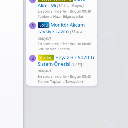
Alınır Mı
(16 kişi okuyor)
En son: sirriderler
Bugün 00:49
Toplama Hazır Bilgisayarlar
Monitör Alıcam
Soru
S
Tavsiye Lazım
(13 kişi
okuyor)
En son: sirriderler
Bugün 00:45
Sorum Var Hocam!
Beyaz Bir 5070 Ti
Yardım
S
Sistem Önerisi
(17 kişi
okuyor)
En son: sirriderler
Bugün 00:45
Sistem Toplama Tavsiyeleri