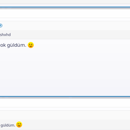
cbshxhd
çok güldüm.
k güldüm.