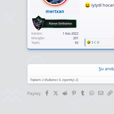
iyiydi hoc
mertxan
Katılım
1 Kas 2022
Mesajlar
201
R
Tepki
92
S C O
e
a
c
t
i
o
Şu anda
n
s
:
Toplam: 2 (Kullanıcı: 0, ziyaretçi: 2)
Facebook
X (Twitter)
Reddit
Pinterest
Tumblr
WhatsApp
E-pos
Paylaş: