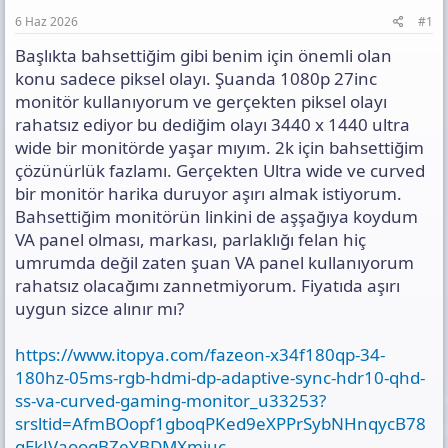
a
h
t
n
i
ı
6 Haz 2026
#1
s
Başlıkta bahsettiğim gibi benim için önemli olan
ı
n
konu sadece piksel olayı. Şuanda 1080p 27inc
ı
monitör kullanıyorum ve gerçekten piksel olayı
K
rahatsız ediyor bu dediğim olayı 3440 x 1440 ultra
o
wide bir monitörde yaşar mıyım. 2k için bahsettiğim
p
y
çözünürlük fazlamı. Gerçekten Ultra wide ve curved
a
bir monitör harika duruyor aşırı almak istiyorum.
l
Bahsettiğim monitörün linkini de aşşağıya koydum
a
VA panel olması, markası, parlaklığı felan hiç
umrumda değil zaten şuan VA panel kullanıyorum
rahatsız olacağımı zannetmiyorum. Fiyatıda aşırı
uygun sizce alınır mı?
https://www.itopya.com/fazeon-x34f180qp-34-
180hz-05ms-rgb-hdmi-dp-adaptive-sync-hdr10-qhd-
ss-va-curved-gaming-monitor_u33253?
srsltid=AfmBOopf1gboqPKed9eXPPrSybNHnqycB78
qEkJVaooqBZeYBDMXmiuc