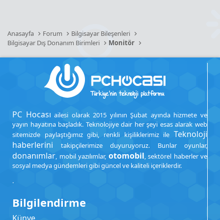
Anasayfa
Forum
Bilgisayar Bileşenleri
Bilgisayar Dış Donanım Birimleri
Monitör
PC Hocası
ailesi olarak 2015 yılının Şubat ayında hizmete ve
yayın hayatına başladık. Teknolojiye dair her şeyi esas alarak web
Teknoloji
sitemizde paylaştığımız gibi, renkli kişiliklerimiz ile
haberlerini
takipçilerimize duyuruyoruz. Bunlar oyunlar,
donanımlar
otomobil
, mobil yazılımlar,
, sektörel haberler ve
sosyal medya gündemleri gibi güncel ve kaliteli içeriklerdir.
.
Bilgilendirme
Künye