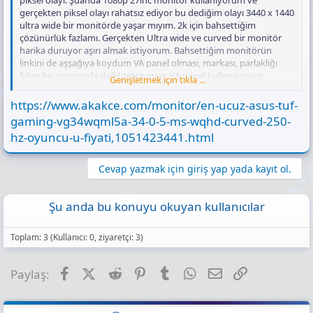
piksel olayı. Şuanda 1080p 27inc monitör kullanıyorum ve
eYBDMXmiuc
gerçekten piksel olayı rahatsız ediyor bu dediğim olayı 3440 x 1440
ultra wide bir monitörde yaşar mıyım. 2k için bahsettiğim
çözünürlük fazlamı. Gerçekten Ultra wide ve curved bir monitör
harika duruyor aşırı almak istiyorum. Bahsettiğim monitörün
linkini de aşşağıya koydum VA panel olması, markası, parlaklığı
felan hiç umrumda değil zaten şuan VA panel kullanıyorum
Genişletmek için tıkla ...
rahatsız olacağımı zannetmiyorum. Fiyatıda aşırı uygun sizce alınır
mı?
https://www.akakce.com/monitor/en-ucuz-asus-tuf-
gaming-vg34wqml5a-34-0-5-ms-wqhd-curved-250-
https://www.itopya.com/fazeon-x34f180qp-34-180hz-05ms-rgb-
hz-oyuncu-u-fiyati,1051423441.html
hdmi-dp-adaptive-sync-hdr10-qhd-ss-va-curved-gaming-
monitor_u33253?
srsltid=AfmBOopf1gboqPKed9eXPPrSybNHnqycB78qEkJVaooqBZ
Cevap yazmak için giriş yap yada kayıt ol.
eYBDMXmiuc
https://www.itopya.com/fazeon-x34f180qp-34-180hz-05ms-rgb-
hdmi-dp-adaptive-sync-hdr10-qhd-ss-va-curved-gaming-
Şu anda bu konuyu okuyan kullanıcılar
monitor_u33253?
srsltid=AfmBOopf1gboqPKed9eXPPrSybNHnqycB78qEkJVaooqBZ
Toplam: 3 (Kullanıcı: 0, ziyaretçi: 3)
eYBDMXmiuc
https://www.itopya.com/fazeon-x34f180qp-34-180hz-05ms-rgb-
hdmi-dp-adaptive-sync-hdr10-qhd-ss-va-curved-gaming-
Facebook
X (Twitter)
Reddit
Pinterest
Tumblr
WhatsApp
E-posta
Link
Paylaş:
monitor_u33253?
srsltid=AfmBOopf1gboqPKed9eXPPrSybNHnqycB78qEkJVaooqBZ
eYBDMXmiuc