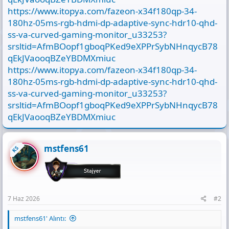
https://www.itopya.com/fazeon-x34f180qp-34-
180hz-05ms-rgb-hdmi-dp-adaptive-sync-hdr10-qhd-
ss-va-curved-gaming-monitor_u33253?
srsltid=AfmBOopf1gboqPKed9eXPPrSybNHnqycB78
qEkJVaooqBZeYBDMXmiuc
https://www.itopya.com/fazeon-x34f180qp-34-
180hz-05ms-rgb-hdmi-dp-adaptive-sync-hdr10-qhd-
ss-va-curved-gaming-monitor_u33253?
srsltid=AfmBOopf1gboqPKed9eXPPrSybNHnqycB78
qEkJVaooqBZeYBDMXmiuc
mstfens61
KS
7 Haz 2026
#2
mstfens61' Alıntı: