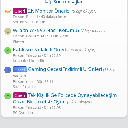
Son mesajlar
2K Monitör Önerisi
Öneri
(8 kişi okuyor)
En son: Beepz1
40 dakika önce
Sorum Var Hocam!
Wraith W75V2 Nasıl Kötümü?
(7 kişi okuyor)
G
En son: Gorkem eskn
Dün 23:20
Klavye
Kablosuz Kulaklık Önerisi
(5 kişi okuyor)
Y
En son: Yilmazad
Dün 22:19
Kulaklık / Hoparlör
Gaming Gecesi̇ İndi̇ri̇mli̇ Ürünleri̇
Fırsat
(11 kişi
R
okuyor)
En son: rebif
Dün 22:11
Sıcak Fırsatlar
Tek Kişilik Ge Forcede Oynayabileceğim
Öneri
Y
Güzel Bir Ücretsiz Oyun
(8 kişi okuyor)
En son: Yilmazad
Dün 22:03
PC Oyunları