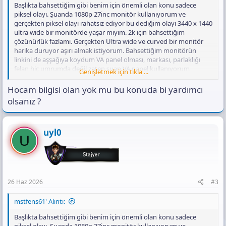
Başlıkta bahsettiğim gibi benim için önemli olan konu sadece
piksel olayı. Şuanda 1080p 27inc monitör kullanıyorum ve
gerçekten piksel olayı rahatsız ediyor bu dediğim olayı 3440 x 1440
ultra wide bir monitörde yaşar mıyım. 2k için bahsettiğim
çözünürlük fazlamı. Gerçekten Ultra wide ve curved bir monitör
harika duruyor aşırı almak istiyorum. Bahsettiğim monitörün
linkini de aşşağıya koydum VA panel olması, markası, parlaklığı
felan hiç umrumda değil zaten şuan VA panel kullanıyorum
Genişletmek için tıkla ...
rahatsız olacağımı zannetmiyorum. Fiyatıda aşırı uygun sizce alınır
mı?
Hocam bilgisi olan yok mu bu konuda bi yardımcı
olsanız ?
https://www.itopya.com/fazeon-x34f180qp-34-180hz-05ms-rgb-
hdmi-dp-adaptive-sync-hdr10-qhd-ss-va-curved-gaming-
monitor_u33253?
uyl0
srsltid=AfmBOopf1gboqPKed9eXPPrSybNHnqycB78qEkJVaooqBZ
U
eYBDMXmiuc
https://www.itopya.com/fazeon-x34f180qp-34-180hz-05ms-rgb-
hdmi-dp-adaptive-sync-hdr10-qhd-ss-va-curved-gaming-
monitor_u33253?
srsltid=AfmBOopf1gboqPKed9eXPPrSybNHnqycB78qEkJVaooqBZ
26 Haz 2026
#3
eYBDMXmiuc
https://www.itopya.com/fazeon-x34f180qp-34-180hz-05ms-rgb-
mstfens61' Alıntı:
hdmi-dp-adaptive-sync-hdr10-qhd-ss-va-curved-gaming-
monitor_u33253?
Başlıkta bahsettiğim gibi benim için önemli olan konu sadece
srsltid=AfmBOopf1gboqPKed9eXPPrSybNHnqycB78qEkJVaooqBZ