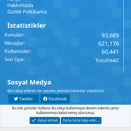
Hakkımızda
Gizlilik Politikamız
İstatistikler
Konular
93,689
Mesajlar
621,176
Kullanıcılar
60,441
Son Üye
Yusufreal2
Sosyal Medya
Bizi takip ederek her şeyden anında haberdar olabilirsin!
Twitter
Facebook
Bu site çerezler kullanır. Bu siteyi kullanmaya devam ederek çerez
YouTube
Instagram
kullanımımızı kabul etmiş olursunuz.
Kabul etmek
Daha fazla bilgi edin.…
İletişim
Şartlar
Gizlilik
Yardım
Anasayfa
R
S
S