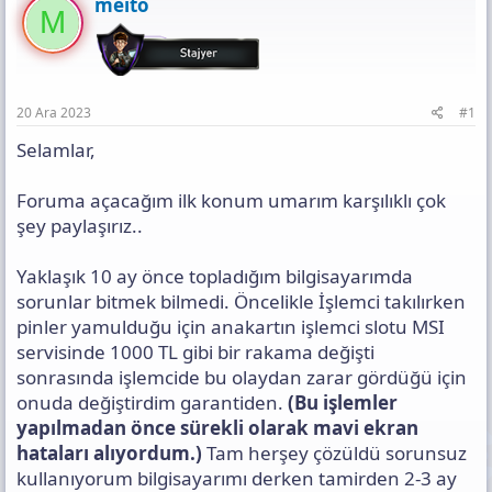
meito
ğ
M
t
i
l
a
h
a
n
i
n
t
ı
20 Ara 2023
#1
s
ı
Selamlar,
n
ı
Foruma açacağım ilk konum umarım karşılıklı çok
K
şey paylaşırız..
o
p
y
Yaklaşık 10 ay önce topladığım bilgisayarımda
a
sorunlar bitmek bilmedi. Öncelikle İşlemci takılırken
l
pinler yamulduğu için anakartın işlemci slotu MSI
a
servisinde 1000 TL gibi bir rakama değişti
sonrasında işlemcide bu olaydan zarar gördüğü için
onuda değiştirdim garantiden.
(Bu işlemler
yapılmadan önce sürekli olarak mavi ekran
hataları alıyordum.)
Tam herşey çözüldü sorunsuz
kullanıyorum bilgisayarımı derken tamirden 2-3 ay