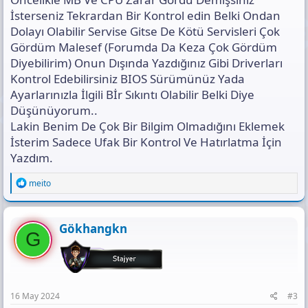
İsterseniz Tekrardan Bir Kontrol edin Belki Ondan
Dolayı Olabilir Servise Gitse De Kötü Servisleri Çok
Gördüm Malesef (Forumda Da Keza Çok Gördüm
Diyebilirim) Onun Dışında Yazdığınız Gibi Driverları
Kontrol Edebilirsiniz BIOS Sürümünüz Yada
Ayarlarınızla İlgili Bİr Sıkıntı Olabilir Belki Diye
Düşünüyorum..
Lakin Benim De Çok Bir Bilgim Olmadığını Eklemek
İsterim Sadece Ufak Bir Kontrol Ve Hatırlatma İçin
Yazdım.
R
meito
e
a
c
t
Gökhangkn
G
i
o
n
s
:
16 May 2024
#3