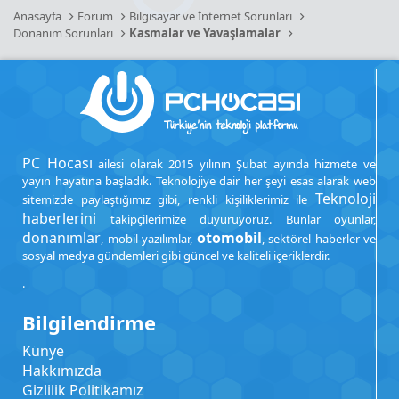
Anasayfa
Forum
Bilgisayar ve İnternet Sorunları
Donanım Sorunları
Kasmalar ve Yavaşlamalar
PC Hocası
ailesi olarak 2015 yılının Şubat ayında hizmete ve
yayın hayatına başladık. Teknolojiye dair her şeyi esas alarak web
Teknoloji
sitemizde paylaştığımız gibi, renkli kişiliklerimiz ile
haberlerini
takipçilerimize duyuruyoruz. Bunlar oyunlar,
donanımlar
otomobil
, mobil yazılımlar,
, sektörel haberler ve
sosyal medya gündemleri gibi güncel ve kaliteli içeriklerdir.
.
Bilgilendirme
Künye
Hakkımızda
Gizlilik Politikamız