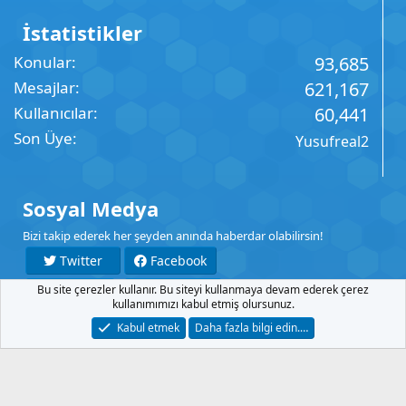
İstatistikler
Konular
93,685
Mesajlar
621,167
Kullanıcılar
60,441
Son Üye
Yusufreal2
Sosyal Medya
Bizi takip ederek her şeyden anında haberdar olabilirsin!
Twitter
Facebook
Bu site çerezler kullanır. Bu siteyi kullanmaya devam ederek çerez
YouTube
Instagram
kullanımımızı kabul etmiş olursunuz.
Kabul etmek
Daha fazla bilgi edin.…
İletişim
Şartlar
Gizlilik
Yardım
Anasayfa
R
S
S