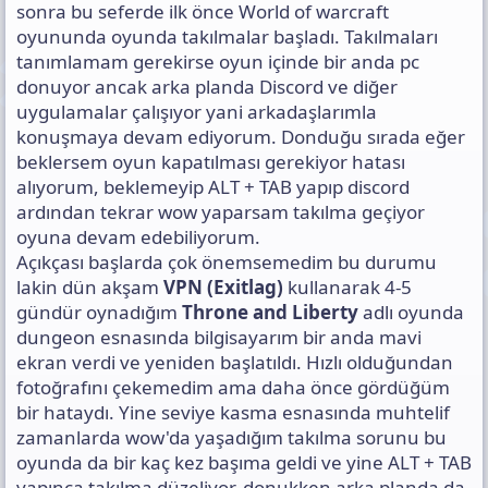
sonra bu seferde ilk önce World of warcraft
oyununda oyunda takılmalar başladı. Takılmaları
tanımlamam gerekirse oyun içinde bir anda pc
donuyor ancak arka planda Discord ve diğer
uygulamalar çalışıyor yani arkadaşlarımla
konuşmaya devam ediyorum. Donduğu sırada eğer
beklersem oyun kapatılması gerekiyor hatası
alıyorum, beklemeyip ALT + TAB yapıp discord
ardından tekrar wow yaparsam takılma geçiyor
oyuna devam edebiliyorum.
Açıkçası başlarda çok önemsemedim bu durumu
lakin dün akşam
VPN (Exitlag)
kullanarak 4-5
gündür oynadığım
Throne and Liberty
adlı oyunda
dungeon esnasında bilgisayarım bir anda mavi
ekran verdi ve yeniden başlatıldı. Hızlı olduğundan
fotoğrafını çekemedim ama daha önce gördüğüm
bir hataydı. Yine seviye kasma esnasında muhtelif
zamanlarda wow'da yaşadığım takılma sorunu bu
oyunda da bir kaç kez başıma geldi ve yine ALT + TAB
yapınca takılma düzeliyor, donukken arka planda da