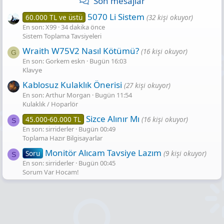
Son mesajlar
5070 Li Sistem
60.000 TL ve üstü
(32 kişi okuyor)
En son: X99
34 dakika önce
Sistem Toplama Tavsiyeleri
Wraith W75V2 Nasıl Kötümü?
(16 kişi okuyor)
G
En son: Gorkem eskn
Bugün 16:03
Klavye
Kablosuz Kulaklık Önerisi
(27 kişi okuyor)
En son: Arthur Morgan
Bugün 11:54
Kulaklık / Hoparlör
Sizce Alınır Mı
45.000-60.000 TL
(16 kişi okuyor)
S
En son: sirriderler
Bugün 00:49
Toplama Hazır Bilgisayarlar
Monitör Alıcam Tavsiye Lazım
Soru
(9 kişi okuyor)
S
En son: sirriderler
Bugün 00:45
Sorum Var Hocam!