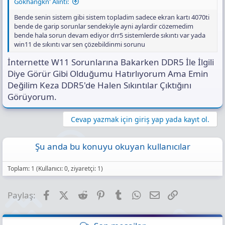
olabilir diye düşünüyorum.
Gökhangkn' Alıntı:
Bende senin sistem gibi sistem topladim sadece ekran kartı 4070ti
Ben sorunu aylardır çözemedim önerilerinize sonuna kadar açığım
bende de garip sorunlar sendekiyle ayni aylardir cözemedim
bilgisayar konfigürasyonumu aşağıda paylaşıyorum şayet
bende hala sorun devam ediyor drr5 sistemlerde sıkıntı var yada
bildiğiniz iyi bir pc servisi
win11 de sıkıntı var sen çözebildinmi sorunu
varsa ek olarak onu da paylaşırsanız çok memnun olurum.
İnternette W11 Sorunlarına Bakarken DDR5 İle İlgili
Ekran Kartı:
MSI RTX4080 Gaming X
Diye Görür Gibi Olduğumu Hatırlıyorum Ama Emin
İşlemci:
Intel Core i7 13700K
Değilim Keza DDR5'de Halen Sıkıntılar Çıktığını
Görüyorum.
Ram:
GSkill Tridentz 6000 MHZ CL30 DDR5
Ana Kart:
MSI Z790 Carbon Wifi
Cevap yazmak için giriş yap yada kayıt ol.
PSU:
MSI MPG 850 Watt
Şu anda bu konuyu okuyan kullanıcılar
Soğutma:
Corsair H150 RGB 360mm Sıvı Soğutma
Toplam: 1 (Kullanıcı: 0, ziyaretçi: 1)
SSD:
Samsung Pro 990 1 TB
Kasa:
Corsair iCUE 5000X Tempered Glass RGB Siyah
Facebook
X (Twitter)
Reddit
Pinterest
Tumblr
WhatsApp
E-posta
Link
Paylaş:
İyi forumlar dilerim.