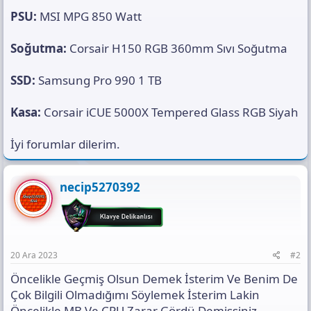
PSU:
MSI MPG 850 Watt
Soğutma:
Corsair H150 RGB 360mm Sıvı Soğutma
SSD:
Samsung Pro 990 1 TB
Kasa:
Corsair iCUE 5000X Tempered Glass RGB Siyah
İyi forumlar dilerim.
necip5270392
20 Ara 2023
#2
Öncelikle Geçmiş Olsun Demek İsterim Ve Benim De
Çok Bilgili Olmadığımı Söylemek İsterim Lakin
Öncelikle MB Ve CPU Zarar Gördü Demişsiniz