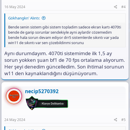
Yine seviye kasma esnasında muhtelif zamanlarda wow'da
16 May 2024
#4
yaşadığım takılma sorunu bu oyunda da bir kaç kez başıma geldi
ve yine ALT + TAB yapınca takılma düzeliyor, donukken arka planda
Gökhangkn' Alıntı:
da Discord çalışmaya devam ediyor.
Bende senin sistem gibi sistem topladim sadece ekran kartı 4070ti
Nacizane çok bilgi sahibi olmasamda araştırdığım bu soruna
bende de garip sorunlar sendekiyle ayni aylardir cözemedim
sebep olabilecek birkaç neden var, bunları aşağıya yazıyorum.
bende hala sorun devam ediyor drr5 sistemlerde sıkıntı var yada
Deneyimleyip benzer bir soruna çözüm bulduysanız lütfen
win11 de sıkıntı var sen çözebildinmi sorunu
benimle paylaşmaktan çekinmeyin şimdiden herkese çok teşekkür
ediyorum.
Aynı durumdayım. 4070ti sistemimde ilk 1,5 ay
sorun yokken şuan bf1 de 70 fps ortalama alıyorum.
Olası Sebepler
Her şeyi denedim güncelledim. Son ihtimal sorunun
1-
Windows 11 ve yer yer yarattığı driver çakışmaları
w11 den kaynaklandığını düşünüyorum.
2-
Kasanın ön kısmına
Dikey Konumlandırılan
360mm sıvı
soğutma radyatörü
3-
Kasa
ölçülerinin küçük olmasına bağlı ısınma
4-
Evin duvarındaki prize 1 adet 3'lü priz takıp 8'li prize uzatma
necip5270392
olarak kullanmak
5-
Windows Updatelerin doğru kurulamaması
Bonus:
Bilgisayarım yük altında değilken
30-40
derece gibi ısılarda
çalışıyor. Oyun içerisinde Max grafik ayarlarında
60
-80
derece
24 May 2024
#5
arasında çalışıyor. internette bu ısıların normal olduğunu söylüyor
ancak her zaman kontrol edemediğim için sorun ısınma nedenli