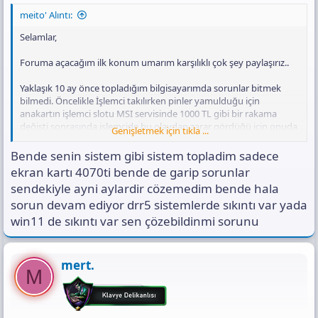
meito' Alıntı:
Selamlar,
Foruma açacağım ilk konum umarım karşılıklı çok şey paylaşırız..
Yaklaşık 10 ay önce topladığım bilgisayarımda sorunlar bitmek
bilmedi. Öncelikle İşlemci takılırken pinler yamulduğu için
anakartın işlemci slotu MSI servisinde 1000 TL gibi bir rakama
değişti sonrasında işlemcide bu olaydan zarar gördüğü için onuda
Genişletmek için tıkla ...
değiştirdim garantiden.
(Bu işlemler yapılmadan önce sürekli
olarak mavi ekran hataları alıyordum.)
Tam herşey çözüldü
Bende senin sistem gibi sistem topladim sadece
sorunsuz kullanıyorum bilgisayarımı derken tamirden 2-3 ay sonra
ekran kartı 4070ti bende de garip sorunlar
bu seferde ilk önce World of warcraft oyununda oyunda takılmalar
sendekiyle ayni aylardir cözemedim bende hala
başladı. Takılmaları tanımlamam gerekirse oyun içinde bir anda pc
donuyor ancak arka planda Discord ve diğer uygulamalar çalışıyor
sorun devam ediyor drr5 sistemlerde sıkıntı var yada
yani arkadaşlarımla konuşmaya devam ediyorum. Donduğu
win11 de sıkıntı var sen çözebildinmi sorunu
sırada eğer beklersem oyun kapatılması gerekiyor hatası alıyorum,
beklemeyip ALT + TAB yapıp discord ardından tekrar wow
yaparsam takılma geçiyor oyuna devam edebiliyorum.
mert.
Açıkçası başlarda çok önemsemedim bu durumu lakin dün akşam
M
VPN (Exitlag)
kullanarak 4-5 gündür oynadığım
Throne and
Liberty
adlı oyunda dungeon esnasında bilgisayarım bir anda
mavi ekran verdi ve yeniden başlatıldı. Hızlı olduğundan
fotoğrafını çekemedim ama daha önce gördüğüm bir hataydı.