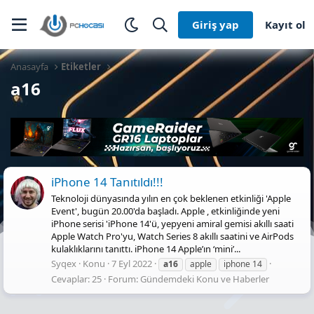
Giriş yap
Kayıt ol
Anasayfa
Etiketler
a16
iPhone 14 Tanıtıldı!!!
Teknoloji dünyasında yılın en çok beklenen etkinliği 'Apple
Event', bugün 20.00'da başladı. Apple , etkinliğinde yeni
iPhone serisi 'iPhone 14'ü, yepyeni amiral gemisi akıllı saati
Apple Watch Pro'yu, Watch Series 8 akıllı saatini ve AirPods
kulaklıklarını tanıttı. iPhone 14 Apple’ın ‘mini’...
Syqex
Konu
7 Eyl 2022
a16
apple
iphone 14
Cevaplar: 25
Forum:
Gündemdeki Konu ve Haberler