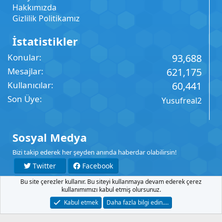
Hakkımızda
Gizlilik Politikamız
İstatistikler
Konular
93,688
Mesajlar
621,175
Kullanıcılar
60,441
Son Üye
Yusufreal2
Sosyal Medya
Bizi takip ederek her şeyden anında haberdar olabilirsin!
Twitter
Facebook
Bu site çerezler kullanır. Bu siteyi kullanmaya devam ederek çerez
YouTube
Instagram
kullanımımızı kabul etmiş olursunuz.
Kabul etmek
Daha fazla bilgi edin.…
İletişim
Şartlar
Gizlilik
Yardım
Anasayfa
R
S
S