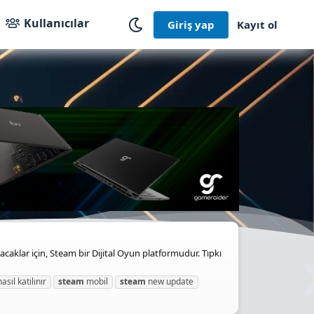
Kullanıcılar
Giriş yap
Kayıt ol
caklar için, Steam bir Dijital Oyun platformudur. Tıpkı
asıl katılınır
steam
mobil
steam
new update