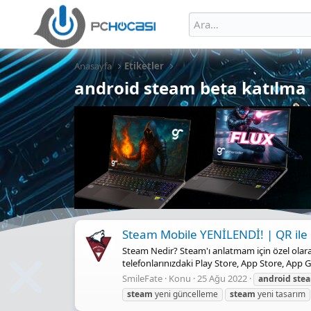
Anasayfa
Etiketler
android steam beta katılma
Steam Mobile YENİLENDİ! | QR ile g
Steam Nedir? Steam'ı anlatmam için özel olarak
telefonlarınızdaki Play Store, App Store, App Ga
SmileFate
Konu
25 Ağu 2022
android
ste
steam
yeni güncelleme
steam
yeni tasarım