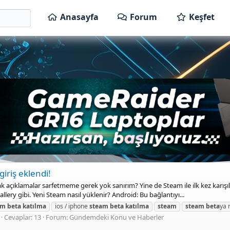
Anasayfa
Forum
Keşfet
iriş eklendi!
 açıklamalar sarfetmeme gerek yok sanırım? Yine de Steam ile ilk kez karışıla
llery gibi. Yeni Steam nasıl yüklenir? Android: Bu bağlantıyı...
am
beta
katılma
ios / iphone
steam
beta
katılma
steam
steam
beta
ya n
Cevaplar: 13
Forum:
Gündemdeki Konu ve Haberler