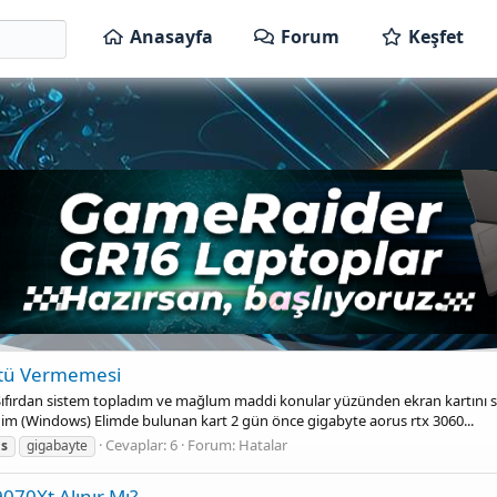
Anasayfa
Forum
Keşfet
ntü Vermemesi
e Sıfırdan sistem topladım ve mağlum maddi konular yüzünden ekran kartını 
irdim (Windows) Elimde bulunan kart 2 gün önce gigabyte aorus rtx 3060...
Cevaplar: 6
Forum:
Hatalar
us
gigabayte
70Xt Alınır Mı?