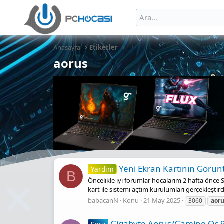
Anasayfa
Etiketler
aorus
Yeni Ekran Kartının Görü
Yardım
B
Öncelikle iyi forumlar hocalarım 2 hafta önc
kart ile sistemi açtım kurulumları gerçekleşt
babacanN
Konu
21 May 2025
3060
aor
Gigabyte Aorus/Gaming Oc 90