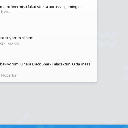
almamı önermişti fakat stokta aorus ve gaming oc
ler...
ı istiyorum alınırmı
SSD - M2 SSD
bakıyorum. Bir ara Black Shark'ı alacaktım. O da maaş
/ Hoparlör