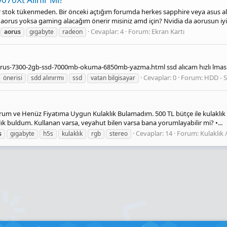
var stok tükenmeden. Bir önceki açtığım forumda herkes sapphire veya asus 
orus yoksa gaming alacağım önerir misiniz amd için? Nvidia da aorusun iyi iş
Cevaplar: 4
Forum:
Ekran Kartı
aorus
gıgabyte
radeon
rus-7300-2gb-ssd-7000mb-okuma-6850mb-yazma.html ssd alıcam hızlı lmasın
Cevaplar: 0
Forum:
HDD - 
önerisi
sdd alınırmı
ssd
vatan bilgisayar
rum ve Henüz Fiyatıma Uygun Kulaklık Bulamadım. 500 TL bütçe ile kulaklık 
lık buldum. Kullanan varsa, veyahut bilen varsa bana yorumlayabilir mi? •...
Cevaplar: 14
Forum:
Kulaklık 
s
gıgabyte
h5s
kulaklık
rgb
stereo