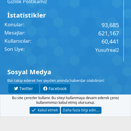
Gizlilik Politikamız
İstatistikler
Konular
93,685
Mesajlar
621,167
Kullanıcılar
60,441
Son Üye
Yusufreal2
Sosyal Medya
Bizi takip ederek her şeyden anında haberdar olabilirsin!
Twitter
Facebook
Bu site çerezler kullanır. Bu siteyi kullanmaya devam ederek çerez
YouTube
Instagram
kullanımımızı kabul etmiş olursunuz.
Kabul etmek
Daha fazla bilgi edin.…
İletişim
Şartlar
Gizlilik
Yardım
Anasayfa
R
S
S