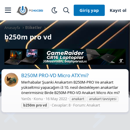
Giriş yap
Kayıt ol
Anasayfa
Etiketler
b250m pro vd
B250M PRO-VD Micro ATX'mi?
Merhabalar Şuanki Anakartım B250M-PRO Ve anakart
yükseltmsi yapacağım i3 10. nesil destekleyen anakartlar
önerirmisiniz Birde B250M-PRO-VD Anakart Micro Atx mi?
Yan0s
Konu
16 May 2022
anakart
anakart tavsiyesi
Cevaplar: 8
Forum:
Anakart
b250m
pro
vd