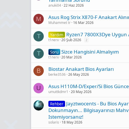
anuki04
22 Haz 2026
Asus Rog Strix X870-F Anakart Alını
M
Muhammet tr
16 Mar 2026
Ryzen7 7800X3Dye Uygun A
Yardım
T
t1nerx
20 Şub 2026
2
Sizce Hangisini Almalıyım
Soru
T
t1nerx
20 Mar 2026
Biostar Anakart Bios Ayarları
B
berke3536
26 May 2026
Asus H110M-D/Exper/Si̇ Bi̇os Günc
U
umuttkdmr1
20 May 2026
Jayztwocents - Bu Bios Ayar
Rehber
Dokunmayın... Bilgisayarınızı Mah
Istemiyorsanız!
solaris
18 May 2026