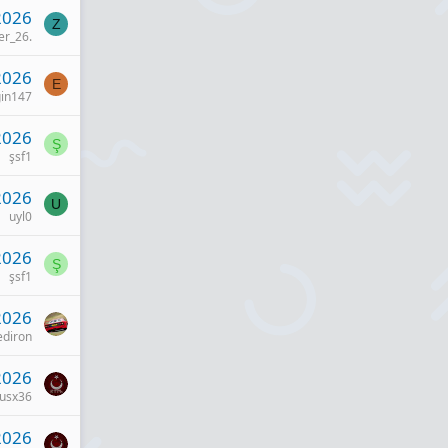
2026
Z
er_26.
2026
E
in147
2026
Ş
şsf1
2026
U
uyl0
2026
Ş
şsf1
2026
ediron
2026
usx36
2026