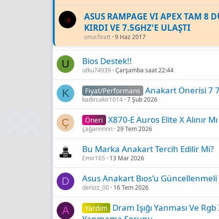
ASUS RAMPAGE VI APEX TAM 8 
KIRDI VE 7.5GHZ'E ULAŞTI
onur.firatt
9 Haz 2017
Bios Destek!!
U
utku74939
Çarşamba saat 22:44
Anakart Önerisi 7 
Fiyat/Performans
K
kadircakir1014
7 Şub 2026
X870-E Auros Elite X Alınır Mı
Öneri
Ç
çağannnnn
29 Tem 2026
Bu Marka Anakart Tercih Edilir Mi?
Emir165
13 Mar 2026
Asus Anakart Bıos'u Güncellenmeli
D
denizz_00
16 Tem 2026
Dram Işığı Yanması Ve Rgb I
Yardım
A
Yanmama Sorunu