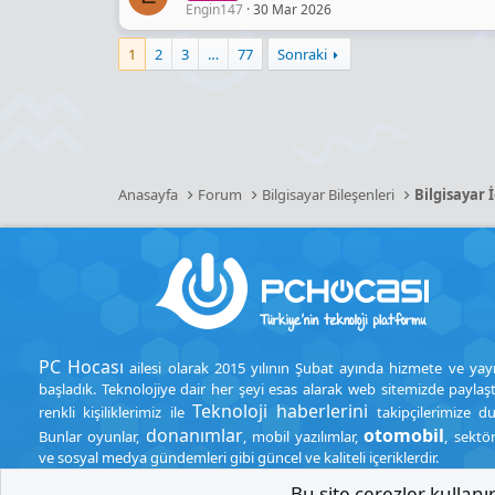
Engin147
30 Mar 2026
1
2
3
…
77
Sonraki
Anasayfa
Forum
Bilgisayar Bileşenleri
Bilgisayar 
PC Hocası
ailesi olarak 2015 yılının Şubat ayında hizmete ve yay
başladık. Teknolojiye dair her şeyi esas alarak web sitemizde paylaşt
Teknoloji haberlerini
renkli kişiliklerimiz ile
takipçilerimize d
donanımlar
otomobil
Bunlar oyunlar,
, mobil yazılımlar,
, sektö
ve sosyal medya gündemleri gibi güncel ve kaliteli içeriklerdir.
Bu site çerezler kullan
.