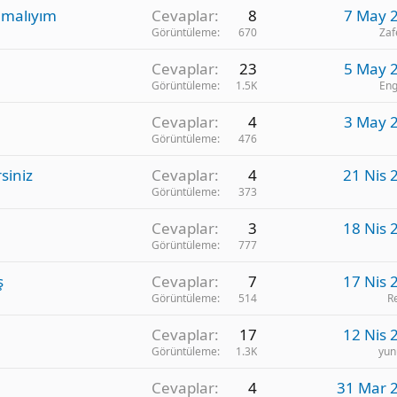
lmalıyım
Cevaplar
8
7 May 
Görüntüleme
670
Zaf
Cevaplar
23
5 May 
Görüntüleme
1.5K
Eng
Cevaplar
4
3 May 
Görüntüleme
476
siniz
Cevaplar
4
21 Nis 
Görüntüleme
373
Cevaplar
3
18 Nis 
Görüntüleme
777
ş
Cevaplar
7
17 Nis 
Görüntüleme
514
R
Cevaplar
17
12 Nis 
Görüntüleme
1.3K
yun
Cevaplar
4
31 Mar 