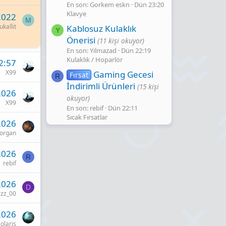
En son: Gorkem eskn
Dün 23:20
Klavye
2022
M
kallit
Kablosuz Kulaklık
Y
Önerisi
(11 kişi okuyor)
En son: Yilmazad
Dün 22:19
Kulaklık / Hoparlör
2:57
X99
Gaming Gecesi̇
Fırsat
R
İndi̇ri̇mli̇ Ürünleri̇
(15 kişi
2026
okuyor)
X99
En son: rebif
Dün 22:11
Sıcak Fırsatlar
2026
Morgan
2026
R
rebif
2026
D
izz_00
2026
solaris