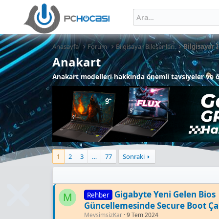
Anasayfa
Forum
Bilgisayar Bileşenleri
Bilgisayar 
Anakart
Anakart modelleri hakkında önemli tavsiyeler ve ö
1
2
3
…
77
Sonraki
Gigabyte Yeni Gelen Bios
Rehber
M
Güncellemesinde Secure Boot Ça
MevsimsizKar
9 Tem 2024