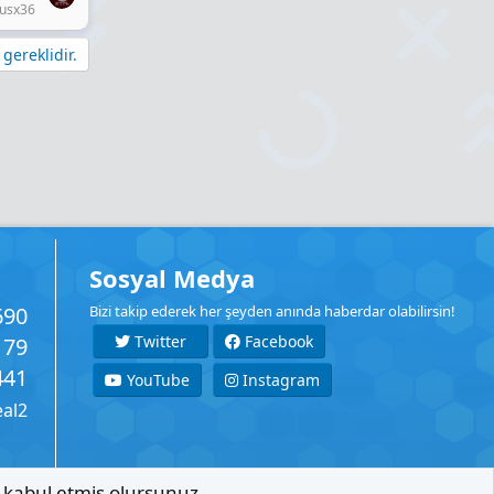
usx36
gereklidir.
Sosyal Medya
690
Bizi takip ederek her şeyden anında haberdar olabilirsin!
Twitter
Facebook
179
441
YouTube
Instagram
eal2
ı kabul etmiş olursunuz.