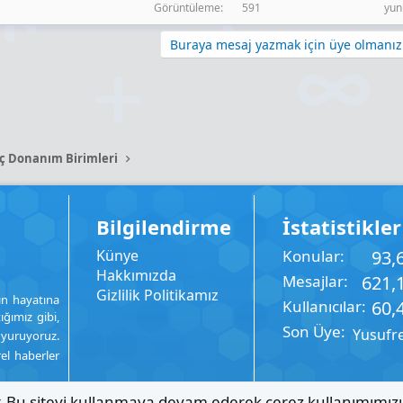
Görüntüleme
591
yun
Buraya mesaj yazmak için üye olmanız 
İç Donanım Birimleri
Bilgilendirme
İstatistikler
Künye
Konular
93,
Hakkımızda
Mesajlar
621,
Gizlilik Politikamız
ın hayatına
Kullanıcılar
60,
ığımız gibi,
Son Üye
Yusufr
uyuruyoruz.
rel haberler
ır. Bu siteyi kullanmaya devam ederek çerez kullanımımız