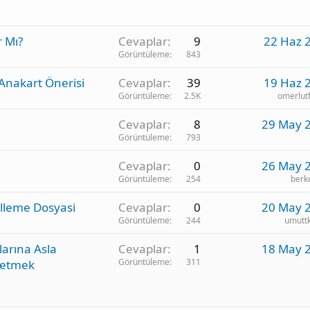
r Mı?
Cevaplar
9
22 Haz 
Görüntüleme
843
nakart Önerisi
Cevaplar
39
19 Haz 
Görüntüleme
2.5K
omerlutf
Cevaplar
8
29 May 
Görüntüleme
793
Cevaplar
0
26 May 
Görüntüleme
254
berk
elleme Dosyasi
Cevaplar
0
20 May 
Görüntüleme
244
umutt
larına Asla
Cevaplar
1
18 May 
Görüntüleme
311
vetmek