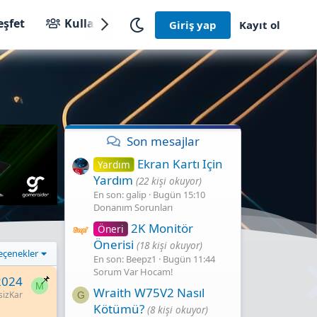
eşfet
Kullanıcılar
Giriş yap
Kayıt ol
Son mesajlar
Ekran Kartı Için
Yardım
Yardım
(22 kişi okuyor)
En son: galip
Bugün 15:10
Donanım Sorunları
2K Monitör
Öneri
Önerisi
(18 kişi okuyor)
eçenekler
En son: Beepz1
Bugün 11:44
Sorum Var Hocam!
2024
M
Wraith W75V2 Nasıl
izKar
G
Kötümü?
(8 kişi okuyor)