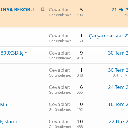
i
S
DÜNYA REKORU
Cevaplar
5
21 Eki 
t
a
Görüntüleme
7.9K
mu
b
i
t
Cevaplar
1
Çarşamba saat 2
Görüntüleme
150
7800X3D Için
Cevaplar
9
30 Tem 
Görüntüleme
918
Cevaplar
1
30 Tem 
Görüntüleme
348
Arthur 
Cevaplar
6
24 Tem 
Görüntüleme
555
 Mi?
Cevaplar
0
16 Tem 
Görüntüleme
192
den
şıklarının
Cevaplar
10
22 Haz 
Görüntüleme
488