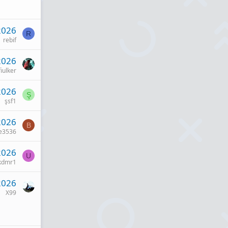
2026
R
rebif
2026
iulker
2026
Ş
şsf1
2026
B
e3536
2026
U
kdmr1
2026
X99