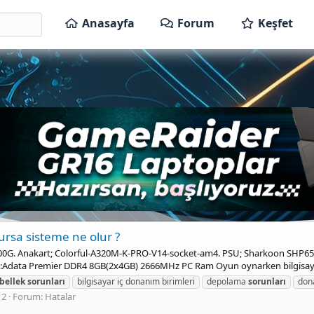
Anasayfa
Forum
Keşfet
ursa sisteme ne olur ?
-3200G. Anakart; Colorful-A320M-K-PRO-V14-socket-am4. PSU; Sharkoon SHP6
k:Adata Premier DDR4 8GB(2x4GB) 2666MHz PC Ram Oyun oynarken bilgisayar
bellek
sorunları
bilgisayar iç donanım birimleri
depolama
sorunları
don
 2
Forum:
Hatalar