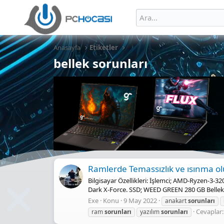
Anasayfa
Etiketler
bellek sorunları
Ramlerde Temassızlık ve ısınma ol
Bilgisayar Özellikleri: İşlemci; AMD-Ryzen-3
Dark X-Force. SSD; WEED GREEN 280 GB Belle
Exe
Konu
9 May 2022
anakart
sorunları
Cevaplar:
ram
sorunları
yazılım
sorunları