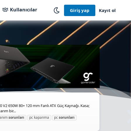
Kullanıcılar
Giriş yap
Kayıt ol
50 V2 650W 80+ 120 mm Fanlı ATX Güç Kaynağı. Kasa;
ım bir...
anım
sorunları
pc kapanma
pc
sorunları