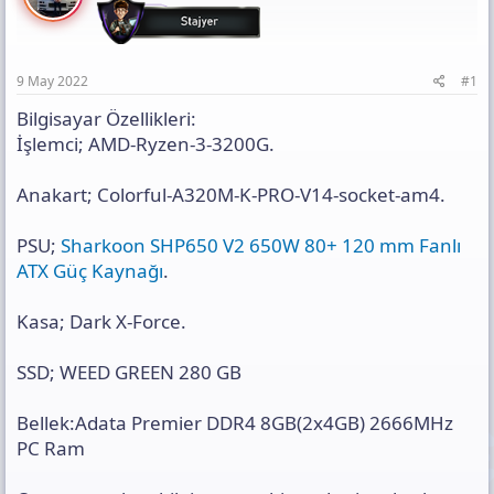
a
h
l
n
i
a
n
t
9 May 2022
#1
ı
s
Bilgisayar Özellikleri:
ı
İşlemci; AMD-Ryzen-3-3200G.
n
ı
Anakart; Colorful-A320M-K-PRO-V14-socket-am4.
K
o
p
PSU;
Sharkoon SHP650 V2 650W 80+ 120 mm Fanlı
y
ATX Güç Kaynağı
.
a
l
a
Kasa; Dark X-Force.
SSD; WEED GREEN 280 GB
Bellek:Adata Premier DDR4 8GB(2x4GB) 2666MHz
PC Ram