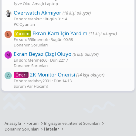
İş ve Okul Amaçlı Laptop
Overwatch Akmıyor
(18 kişi okuyor)
En son: erenkut
Bugün 01:14
PC Oyunları
Ekran Kartı Için Yardım
Yardım
(11 kişi okuyor)
5
En son: 558memoli
Bugün 00:58
Donanım Sorunları
Ekran Beyaz Çizgi Oluyo
(6 kişi okuyor)
M
En son: Mehmet66
Dün 22:17
Donanım Sorunları
2K Monitör Önerisi
Öneri
(14 kişi okuyor)
A
En son: ardabey2001
Dün 14:13
Sorum Var Hocam!
Anasayfa
Forum
Bilgisayar ve İnternet Sorunları
Donanım Sorunları
Hatalar