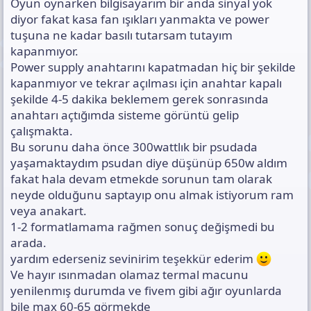
Oyun oynarken bilgisayarım bir anda sinyal yok
diyor fakat kasa fan ışıkları yanmakta ve power
tuşuna ne kadar basılı tutarsam tutayım
kapanmıyor.
Power supply anahtarını kapatmadan hiç bir şekilde
kapanmıyor ve tekrar açılması için anahtar kapalı
şekilde 4-5 dakika beklemem gerek sonrasında
anahtarı açtığımda sisteme görüntü gelip
çalışmakta.
Bu sorunu daha önce 300wattlık bir psudada
yaşamaktaydım psudan diye düşünüp 650w aldım
fakat hala devam etmekde sorunun tam olarak
neyde olduğunu saptayıp onu almak istiyorum ram
veya anakart.
1-2 formatlamama rağmen sonuç değişmedi bu
arada.
yardım ederseniz sevinirim teşekkür ederim
Ve hayır ısınmadan olamaz termal macunu
yenilenmış durumda ve fivem gibi ağır oyunlarda
bile max 60-65 görmekde