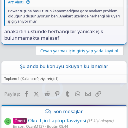
Art' Alıntı:
Power tuşuna basılı tutup kapanmadığına göre anakart problemi
olduğunu düşünüyorum ben. Anakart üzerinde herhangi bir uyarı
ışığı yanıyor mu?
anakartın üstünde herhangi bir yanıcak ışık
bulunmamakta malesef
Cevap yazmak için giriş yap yada kayıt ol.
Şu anda bu konuyu okuyan kullanıcılar
Toplam: 1 (Kullanıcı: 0, ziyaretçi: 1)
Facebook
X (Twitter)
Reddit
Pinterest
Tumblr
WhatsApp
E-posta
Link
Paylaş:
Son mesajlar
Okul Için Laptop Tavziyesi
Öneri
(15 kişi okuyor)
O
En son: OzanM127
Bugün 08:44