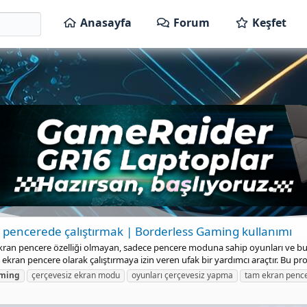
Anasayfa
Forum
Keşfet
pencerede çalıştırmak | Borderless Gaming kullanımı
an pencere özelliği olmayan, sadece pencere moduna sahip oyunları ve bu öz
ran pencere olarak çalıştırmaya izin veren ufak bir yardımcı araçtır. Bu pr
ming
çerçevesiz ekran modu
oyunları çerçevesiz yapma
tam ekran penc