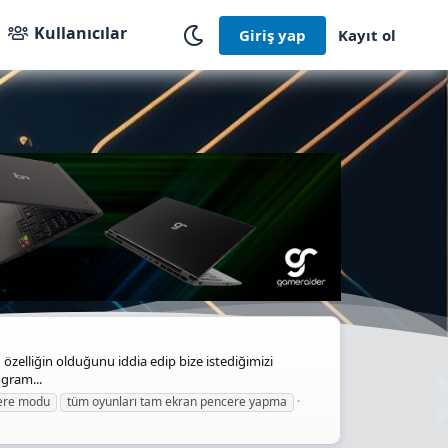
Kullanıcılar
Giriş yap
Kayıt ol
elliğin olduğunu iddia edip bize istediğimizi
ogram...
ere modu
tüm oyunları tam ekran pencere yapma