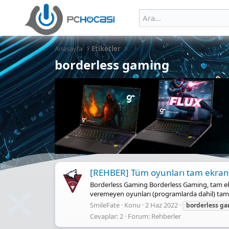
Anasayfa
Etiketler
borderless gaming
[REHBER] Tüm oyunları tam ekran 
Borderless Gaming Borderless Gaming, tam ekr
veremeyen oyunları (programlarda dahil) tam ek
SmileFate
Konu
2 Haz 2022
borderless
ga
Cevaplar: 2
Forum:
Rehberler