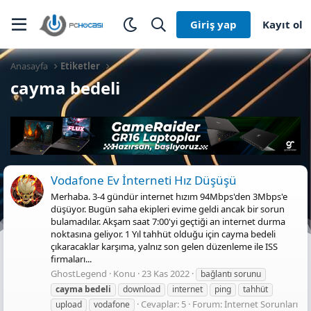
Giriş yap
Kayıt ol
Anasayfa
Etiketler
cayma bedeli
Vodafone Ev İnterneti Hız Düşüşü
Merhaba. 3-4 gündür internet hızım 94Mbps'den 3Mbps'e
düşüyor. Bugün saha ekipleri evime geldi ancak bir sorun
bulamadılar. Akşam saat 7:00'yi geçtiği an internet durma
noktasına geliyor. 1 Yıl tahhüt olduğu için cayma bedeli
çıkaracaklar karşıma, yalnız son gelen düzenleme ile ISS
firmaları...
GhostLegend
Konu
23 Kas 2022
bağlantı sorunu
cayma
bedeli
download
internet
ping
tahhüt
Cevaplar: 5
Forum:
İnternet Sorunları
upload
vodafone