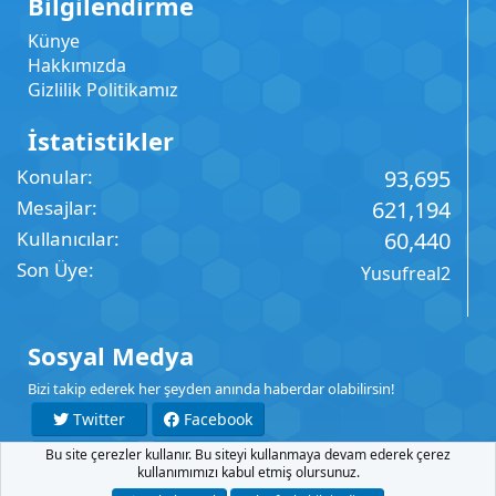
Bilgilendirme
Künye
Hakkımızda
Gizlilik Politikamız
İstatistikler
Konular
93,695
Mesajlar
621,194
Kullanıcılar
60,440
Son Üye
Yusufreal2
Sosyal Medya
Bizi takip ederek her şeyden anında haberdar olabilirsin!
Twitter
Facebook
Bu site çerezler kullanır. Bu siteyi kullanmaya devam ederek çerez
YouTube
Instagram
kullanımımızı kabul etmiş olursunuz.