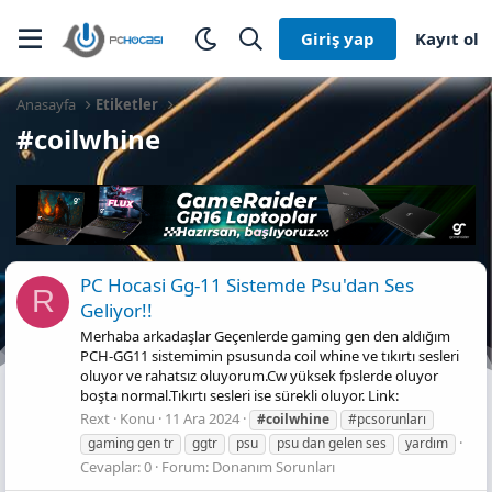
Giriş yap
Kayıt ol
Anasayfa
Etiketler
#coilwhine
PC Hocasi Gg-11 Sistemde Psu'dan Ses
R
Geliyor!!
Merhaba arkadaşlar Geçenlerde gaming gen den aldığım
PCH-GG11 sistemimin psusunda coil whine ve tıkırtı sesleri
oluyor ve rahatsız oluyorum.Cw yüksek fpslerde oluyor
boşta normal.Tıkırtı sesleri ise sürekli oluyor. Link:
Rext
Konu
11 Ara 2024
#coilwhine
#pcsorunları
gaming gen tr
ggtr
psu
psu dan gelen ses
yardım
Cevaplar: 0
Forum:
Donanım Sorunları