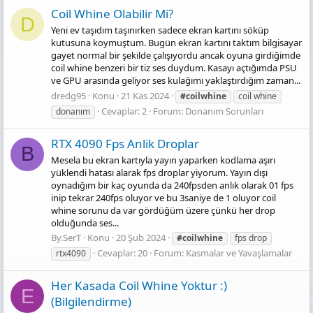
Coil Whine Olabilir Mi?
D
Yeni ev taşıdım taşınırken sadece ekran kartını söküp
kutusuna koymuştum. Bugün ekran kartını taktım bilgisayar
gayet normal bir şekilde çalışıyordu ancak oyuna girdiğimde
coil whine benzeri bir tiz ses duydum. Kasayı açtığımda PSU
ve GPU arasında geliyor ses kulağımı yaklaştırdığım zaman...
dredg95
Konu
21 Kas 2024
#coilwhine
coil whine
Cevaplar: 2
Forum:
Donanım Sorunları
donanım
RTX 4090 Fps Anlik Droplar
B
Mesela bu ekran kartıyla yayın yaparken kodlama aşırı
yüklendi hatası alarak fps droplar yiyorum. Yayın dışı
oynadığım bir kaç oyunda da 240fpsden anlık olarak 01 fps
inip tekrar 240fps oluyor ve bu 3saniye de 1 oluyor coil
whine sorunu da var gördüğüm üzere çünkü her drop
olduğunda ses...
By.SerT
Konu
20 Şub 2024
#coilwhine
fps drop
Cevaplar: 20
Forum:
Kasmalar ve Yavaşlamalar
rtx4090
Her Kasada Coil Whine Yoktur :)
E
(Bilgilendirme)