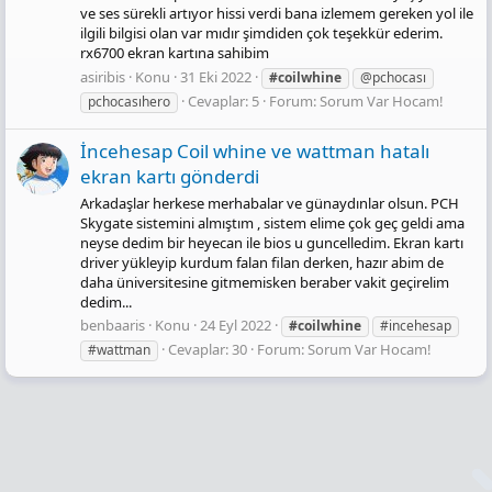
ve ses sürekli artıyor hissi verdi bana izlemem gereken yol ile
ilgili bilgisi olan var mıdır şimdiden çok teşekkür ederim.
rx6700 ekran kartına sahibim
asiribis
Konu
31 Eki 2022
#coilwhine
@pchocası
Cevaplar: 5
Forum:
Sorum Var Hocam!
pchocasıhero
İncehesap Coil whine ve wattman hatalı
ekran kartı gönderdi
Arkadaşlar herkese merhabalar ve günaydınlar olsun. PCH
Skygate sistemini almıştım , sistem elime çok geç geldi ama
neyse dedim bir heyecan ile bios u guncelledim. Ekran kartı
driver yükleyip kurdum falan filan derken, hazır abim de
daha üniversitesine gitmemisken beraber vakit geçirelim
dedim...
benbaaris
Konu
24 Eyl 2022
#coilwhine
#incehesap
Cevaplar: 30
Forum:
Sorum Var Hocam!
#wattman