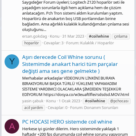
Saygıdeğer Forum üyeleri; Logitech Z120 hoparlör seti ile
yaşadığım sorunlarla ilgili hem açıklama hem de çözüm
anlatacağım. Pch Tron sistemi aldım kurulumları yaptım.
Hoparlörü de anakartın boş USB portlarından birine
bağladım. Ama ağırlıklı kulaklık kullandığımdan çınlama sesi
oluştuğunu...
ersan.gokdag
Konu
31 Mar 2023
#coilwhine
çınlama
Cevaplar: 3
Forum:
Kulaklık / Hoparlör
hoparlör
Aşırı derecede Coil Whine sorunu (
Y
Sistemimde anakart harici tüm parçalar
değişti ama ses gene gelmekte )
Merhabalar arkadaşlar VİDEONUN LİNKİNİ BURAYA
BIRAKIYORUM BAŞKA TÜRLÜ YÜKLEME YAPAMADIM
SİSTEME YARDIMCI OLACAKLARA ŞİMDİDEN TEŞEKKÜR
EDİYORUM https://dosya.co/w3euaftlflei/sdsdsd.MOV.html
yasin çabuk
Konu
1 Ocak 2023
#coilwhine
@pchocası
Cevaplar: 0
Forum:
Donanım Sorunları
acil yardım
PC HOCASI HERO sistemde coil whine
A
Herkese iyi günler dilerim. Hero sistemimde yaklaşık 1
haftadır +200 fps durumunda coil whine sorunu yaşıyorum