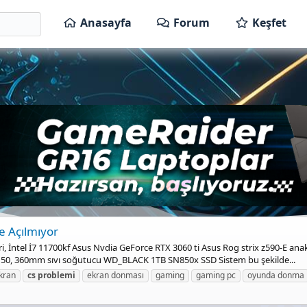
Anasayfa
Forum
Keşfet
 Açılmıyor
eri, İntel İ7 11700kf Asus Nvdia GeForce RTX 3060 ti Asus Rog strix z590-E a
i150, 360mm sıvı soğutucu WD_BLACK 1TB SN850x SSD Sistem bu şekilde...
kran
cs
problemi
ekran donması
gaming
gaming pc
oyunda donma