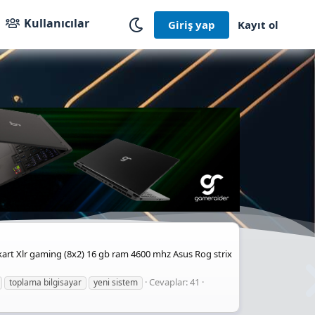
Kullanıcılar
Giriş yap
Kayıt ol
nakart Xlr gaming (8x2) 16 gb ram 4600 mhz Asus Rog strix
Cevaplar: 41
toplama bilgisayar
yeni sistem