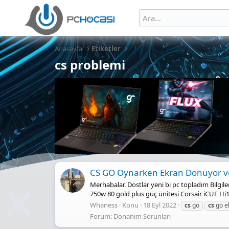
Anasayfa
Etiketler
cs problemi
CS GO Oynarken Ekran Donuyor ve
Merhabalar. Dostlar yeni bi pc topladım Bilgil
750w 80 gold plus güç ünitesi Corsair iCUE H
Whaness
Konu
18 Eyl 2022
cs
go
cs
go e
Forum:
Donanım Sorunları