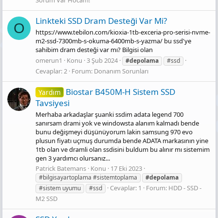
Sorum Var Hocam!
Li̇nkteki̇ SSD Dram Desteği̇ Var Mi?
O
https://www.tebilon.com/kioxia-1tb-exceria-pro-serisi-nvme-
m2-ssd-7300mb-s-okuma-6400mb-s-yazma/ bu ssd'ye
sahibim dram desteği var mı? Bilgisi olan
omerun1
Konu
3 Şub 2024
#depolama
#ssd
Cevaplar: 2
Forum:
Donanım Sorunları
Bi̇ostar B450M-H Si̇stem SSD
Yardım
Tavsi̇yesi̇
Merhaba arkadaşlar şuanki ssdim adata legend 700
sanırsam drami yok ve windowsta alanım kalmadı bende
bunu değişmeyi düşünüyorum lakin samsung 970 evo
plusun fiyatı uçmuş durumda bende ADATA markasının yine
1tb olan ve dramli olan ssdisini buldum bu alınır mı sistemim
gen 3 yardımcı olursanız...
Patrick Batemans
Konu
17 Eki 2023
#bilgisayartoplama #sistemtoplama
#depolama
Cevaplar: 1
Forum:
HDD - SSD -
#sistem uyumu
#ssd
M2 SSD