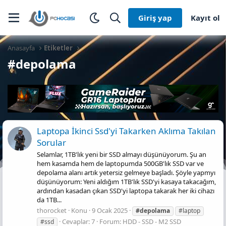
Giriş yap
Kayıt ol
Anasayfa
Etiketler
#depolama
Laptopa İkinci Ssd'yi Takarken Aklıma Takılan
Sorular
Selamlar, 1TB'lık yeni bir SSD almayı düşünüyorum. Şu an
hem kasamda hem de laptopumda 500GB'lık SSD var ve
depolama alanı artık yetersiz gelmeye başladı. Şöyle yapmyı
düşünüyorum: Yeni aldığım 1TB'lık SSD'yi kasaya takacağım,
ardından kasadan çıkan SSD'yi laptopa takarak her iki cihazı
da 1TB...
thorocket
Konu
9 Ocak 2025
#depolama
#laptop
Cevaplar: 7
Forum:
HDD - SSD - M2 SSD
#ssd