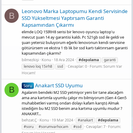
Leonovo Marka Laptopumu Kendi Servisinde
B
SSD Yükseltmesi Yaptırsam Garanti
Kapsamından Çıkarmı
elimde LOQ 15IRH8 serisi bir lenovo oyuncu laptop'u
mevcut şuan 14 ay garantisi kaldı. Pc 521gb ssd ile geldi ve
şuan yetersiz buluyorum eğerki lenovonun kendi servisine
götürürsem ve ekstra 1 tb lık bir ssd kartı taktırırsam garanti
kapsamından çıkarmı?
bilmezkişi
Konu
18 Ara 2024
#depolama
garanti
Cevaplar: 0
Forum:
Sorum Var
lenovo loq 15irh8
ssd
Hocam!
Anakart SSD Uyumu
Soru
B
Agalarım bendeki M2 SSD yetmiyor yeni bir tane alacağım
ama ana kartımla uyumlu çalışır mı bilmiyorum (Gen 4 Gen5
muhabbetleri varmış ondan dolayı kafam karıştı) Almak
istediğim bu M2 SSD benim ana kartıma uyumlu mudur ?
ANAKART...
behzat.Ç
Konu
19 Mar 2024
#anakart
#depolama
Cevaplar: 7
Forum:
#soru
#sorumvarhocam
#ssd