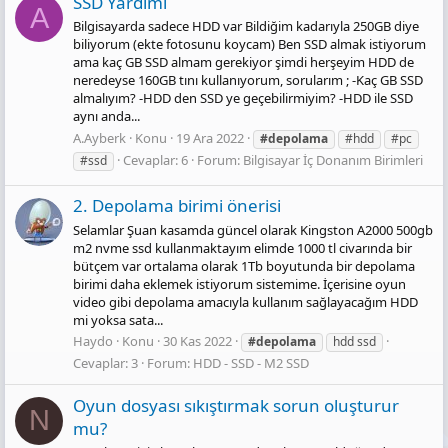
SSD Yardımı
A
Bilgisayarda sadece HDD var Bildiğim kadarıyla 250GB diye
biliyorum (ekte fotosunu koycam) Ben SSD almak istiyorum
ama kaç GB SSD almam gerekiyor şimdi herşeyim HDD de
neredeyse 160GB tını kullanıyorum, sorularım ; -Kaç GB SSD
almalıyım? -HDD den SSD ye geçebilirmiyim? -HDD ile SSD
aynı anda...
A.Ayberk
Konu
19 Ara 2022
#depolama
#hdd
#pc
Cevaplar: 6
Forum:
Bilgisayar İç Donanım Birimleri
#ssd
2. Depolama birimi önerisi
Selamlar Şuan kasamda güncel olarak Kingston A2000 500gb
m2 nvme ssd kullanmaktayım elimde 1000 tl civarında bir
bütçem var ortalama olarak 1Tb boyutunda bir depolama
birimi daha eklemek istiyorum sistemime. İçerisine oyun
video gibi depolama amacıyla kullanım sağlayacağım HDD
mi yoksa sata...
Haydo
Konu
30 Kas 2022
#depolama
hdd ssd
Cevaplar: 3
Forum:
HDD - SSD - M2 SSD
Oyun dosyası sıkıştırmak sorun oluşturur
N
mu?