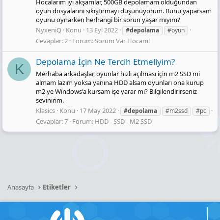
Hocalarım iyi akşamlar, 500GB depolamam olduğundan
oyun dosyalarını sıkıştırmayı düşünüyorum. Bunu yaparsam
oyunu oynarken herhangi bir sorun yaşar mıyım?
NyxeniQ
Konu
13 Eyl 2022
#depolama
#oyun
Cevaplar: 2
Forum:
Sorum Var Hocam!
Depolama İçin Ne Tercih Etmeliyim?
K
Merhaba arkadaşlar, oyunlar hızlı açılması için m2 SSD mi
almam lazım yoksa yanına HDD alsam oyunları ona kurup
m2 ye Windows'a kursam işe yarar mı? Bilgilendirirseniz
sevinirim.
Klasics
Konu
17 May 2022
#depolama
#m2ssd
#pc
Cevaplar: 7
Forum:
HDD - SSD - M2 SSD
Anasayfa
Etiketler