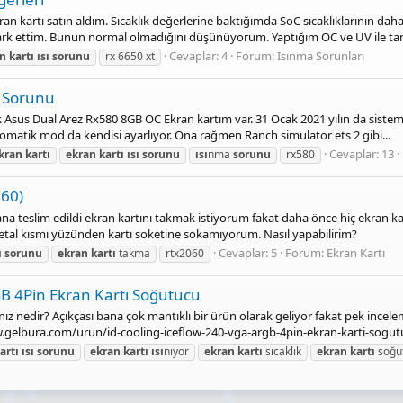
an kartı satın aldım. Sıcaklık değerlerine baktığımda SoC sıcaklıklarının da
fark ettim. Bunun normal olmadığını düşünüyorum. Yaptığım OC ve UV ile tam
Cevaplar: 4
Forum:
Isınma Sorunları
an
kartı
ısı
sorunu
rx 6650 xt
 Sorunu
 Asus Dual Arez Rx580 8GB OC Ekran kartım var. 31 Ocak 2021 yılın da sistemi
tomatik mod da kendisi ayarlıyor. Ona rağmen Ranch simulator ets 2 gibi...
Cevaplar: 13
kran
kartı
ekran
kartı
ısı
sorunu
ısı
nma
sorunu
rx580
060)
 teslim edildi ekran kartını takmak istiyorum fakat daha önce hiç ekran k
etal kısmı yüzünden kartı soketine sokamıyorum. Nasıl yapabilirim?
Cevaplar: 5
Forum:
Ekran Kartı
ı
sorunu
ekran
kartı
takma
rtx2060
 4Pin Ekran Kartı Soğutucu
nız nedir? Açıkçası bana çok mantıklı bir ürün olarak geliyor fakat pek in
w.gelbura.com/urun/id-cooling-iceflow-240-vga-argb-4pin-ekran-karti-sogu
artı
ısı
sorunu
ekran
kartı
ısı
nıyor
ekran
kartı
sıcaklık
ekran
kartı
soğu