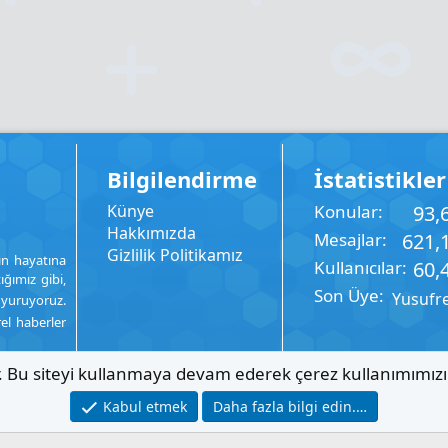
Bilgilendirme
İstatistikler
Künye
Konular
93,
Hakkımızda
Mesajlar
621,
Gizlilik Politikamız
ın hayatına
Kullanıcılar
60,
ığımız gibi,
Son Üye
Yusufr
uyuruyoruz.
rel haberler
ır. Bu siteyi kullanmaya devam ederek çerez kullanımımız
Kabul etmek
Daha fazla bilgi edin.…