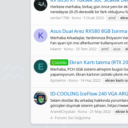
Herkese merhaba, birkaç gün önce yeni bir ekr
neredeyse 20-25 derecelik bir fark olduğunu 
serdar1796
Konu
5 Ocak 2023
amd
ekr
Asus Dual Arez RX580 8GB Isınma
K
Merhaba Arkadaşlar, Yardımınıza İhtiyacım Var.
Fan ayarı için msi afterburner kullanıyorum o
k4antr
Konu
25 Tem 2022
amd
asus
e
Ekran Kartı takma (RTX 2
Çözüldü
E
Merhaba, PCH GG6 sistemi almıştım bugün bana
yapamıyorum. Ekran kartının üstteki çıkıntı m
EpsteHm
Konu
14 Haz 2022
ekran
kartı
ıs
ID-COOLING IceFlow 240 VGA ARGB
Selam dostlar. Bu arkadaş hakkında yorumları
görüşleri duymak isterim şahsen. https://ww
AranelCiryatan
Konu
21 May 2022
ekran
k
4
Forum:
Sıvı Soğutma