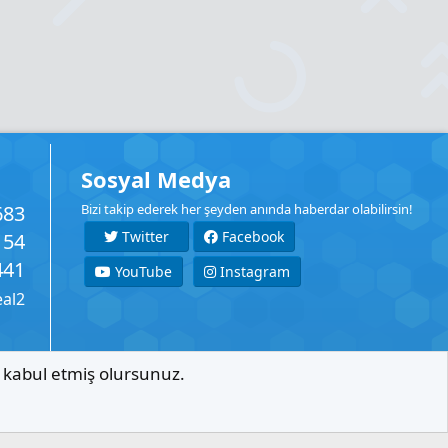
Sosyal Medya
683
Bizi takip ederek her şeyden anında haberdar olabilirsin!
Twitter
Facebook
154
441
YouTube
Instagram
eal2
ı kabul etmiş olursunuz.
İletişim
Şartlar
Gizlilik
Yardım
Anasayfa
R
S
S