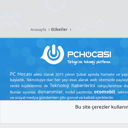
Anasayfa
Etiketler
PC Hocası
ailesi olarak 2015 yılının Şubat ayında hizmete ve yay
başladık. Teknolojiye dair her şeyi esas alarak web sitemizde paylaşt
Teknoloji haberlerini
renkli kişiliklerimiz ile
takipçilerimize d
donanımlar
otomobil
Bunlar oyunlar,
, mobil yazılımlar,
, sektö
ve sosyal medya gündemleri gibi güncel ve kaliteli içeriklerdir.
Bu site çerezler kullan
.