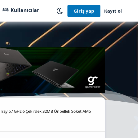
Kullanıcılar
Giriş yap
Kayıt ol
600 Tray 5.1GHz 6 Çekirdek 32MB Önbellek Soket AM5