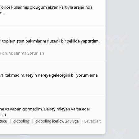
ha önce kullanmış olduğum ekran kartıyla aralarında
...
 toplamıştım bakımlarını düzenli bir şekilde yaptırdım.
Forum:
Isınma Sorunları
artı takmadım. Neyin nereye geleceğini biliyorum ama
celeme vs yapan görmedim. Deneyimleyen varsa eğer
tucu
Cevaplar:
tucu
id-cooling
id-cooling iceflow 240 vga