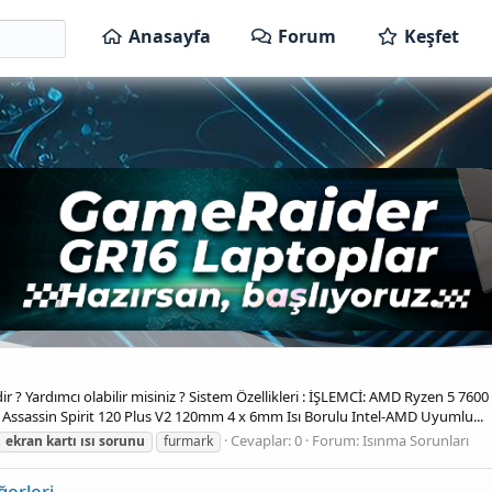
Anasayfa
Forum
Keşfet
r ? Yardımcı olabilir misiniz ? Sistem Özellikleri : İŞLEMCİ: AMD Ryzen 5 7
Assassin Spirit 120 Plus V2 120mm 4 x 6mm Isı Borulu Intel-AMD Uyumlu...
Cevaplar: 0
Forum:
Isınma Sorunları
ekran
kartı
ısı
sorunu
furmark
ğerleri