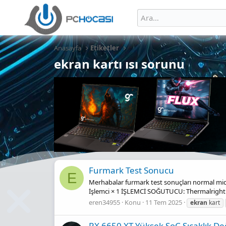
Anasayfa
Etiketler
ekran kartı ısı sorunu
Furmark Test Sonucu
E
Merhabalar furmark test sonuçları normal midi
İşlemci × 1 İŞLEMCİ SOĞUTUCU: Thermalright 
eren34955
Konu
11 Tem 2025
ekran
kart
RX 6650 XT Yüksek SoC Sıcaklık De