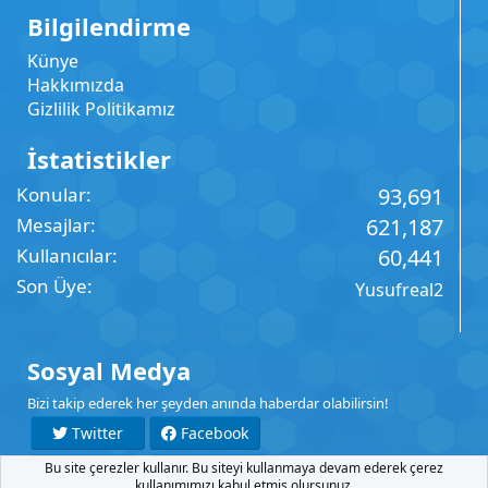
Bilgilendirme
Künye
Hakkımızda
Gizlilik Politikamız
İstatistikler
Konular
93,691
Mesajlar
621,187
Kullanıcılar
60,441
Son Üye
Yusufreal2
Sosyal Medya
Bizi takip ederek her şeyden anında haberdar olabilirsin!
Twitter
Facebook
Bu site çerezler kullanır. Bu siteyi kullanmaya devam ederek çerez
YouTube
Instagram
kullanımımızı kabul etmiş olursunuz.