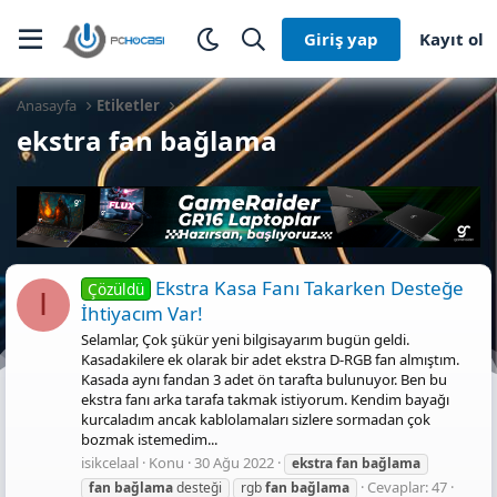
Giriş yap
Kayıt ol
Anasayfa
Etiketler
ekstra fan bağlama
Ekstra Kasa Fanı Takarken Desteğe
Çözüldü
I
İhtiyacım Var!
Selamlar, Çok şükür yeni bilgisayarım bugün geldi.
Kasadakilere ek olarak bir adet ekstra D-RGB fan almıştım.
Kasada aynı fandan 3 adet ön tarafta bulunuyor. Ben bu
ekstra fanı arka tarafa takmak istiyorum. Kendim bayağı
kurcaladım ancak kablolamaları sizlere sormadan çok
bozmak istemedim...
isikcelaal
Konu
30 Ağu 2022
ekstra
fan
bağlama
Cevaplar: 47
fan
bağlama
desteği
rgb
fan
bağlama