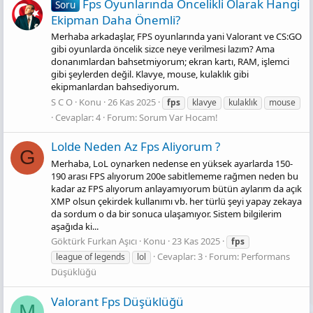
Fps Oyunlarında Öncelikli Olarak Hangi
Soru
Ekipman Daha Önemli?
Merhaba arkadaşlar, FPS oyunlarında yani Valorant ve CS:GO
gibi oyunlarda öncelik sizce neye verilmesi lazım? Ama
donanımlardan bahsetmiyorum; ekran kartı, RAM, işlemci
gibi şeylerden değil. Klavye, mouse, kulaklık gibi
ekipmanlardan bahsediyorum.
S C O
Konu
26 Kas 2025
fps
klavye
kulaklık
mouse
Cevaplar: 4
Forum:
Sorum Var Hocam!
Lolde Neden Az Fps Aliyorum ?
G
Merhaba, LoL oynarken nedense en yüksek ayarlarda 150-
190 arası FPS alıyorum 200e sabitlememe rağmen neden bu
kadar az FPS alıyorum anlayamıyorum bütün aylarım da açık
XMP olsun çekirdek kullanımı vb. her türlü şeyi yapay zekaya
da sordum o da bir sonuca ulaşamıyor. Sistem bilgilerim
aşağıda ki...
Göktürk Furkan Aşıcı
Konu
23 Kas 2025
fps
Cevaplar: 3
Forum:
Performans
league of legends
lol
Düşüklüğü
Valorant Fps Düşüklüğü
M