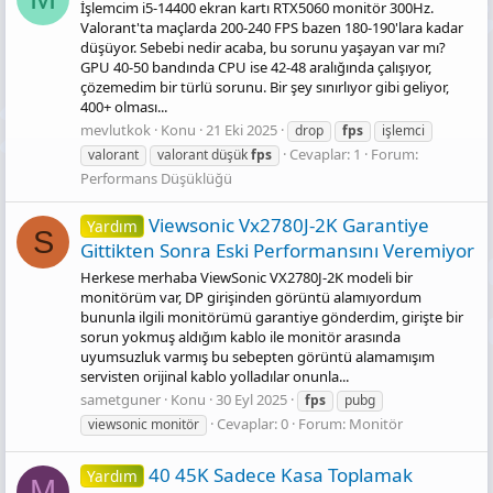
İşlemcim i5-14400 ekran kartı RTX5060 monitör 300Hz.
Valorant'ta maçlarda 200-240 FPS bazen 180-190'lara kadar
düşüyor. Sebebi nedir acaba, bu sorunu yaşayan var mı?
GPU 40-50 bandında CPU ise 42-48 aralığında çalışıyor,
çözemedim bir türlü sorunu. Bir şey sınırlıyor gibi geliyor,
400+ olması...
mevlutkok
Konu
21 Eki 2025
drop
fps
işlemci
Cevaplar: 1
Forum:
valorant
valorant düşük
fps
Performans Düşüklüğü
Viewsonic Vx2780J-2K Garantiye
Yardım
S
Gittikten Sonra Eski Performansını Veremiyor
Herkese merhaba ViewSonic VX2780J-2K modeli bir
monitörüm var, DP girişinden görüntü alamıyordum
bununla ilgili monitörümü garantiye gönderdim, girişte bir
sorun yokmuş aldığım kablo ile monitör arasında
uyumsuzluk varmış bu sebepten görüntü alamamışım
servisten orijinal kablo yolladılar onunla...
sametguner
Konu
30 Eyl 2025
fps
pubg
Cevaplar: 0
Forum:
Monitör
viewsonic monitör
40 45K Sadece Kasa Toplamak
Yardım
M