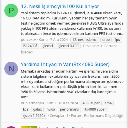
12. Nesil Işlemciyi %100 Kullanıyor
P
Yeni sistem topladım i5 12400F işlemci, RTX 4060 ekran kartı,
16 GB RAM aldım. Kurulumu yaptım her şey tamam oyun
testine geçtim örnek vermek gerekirse PUBG Ultra ayarlarda
yaklaşık 100 FPS aldım ve işlemci kullanımı %100. bu sistemi
toplamadan önce bu işlemci ve ekran kartının FPS testlerini...
purcektv
Konu
7 Ara 2024
12. nesil işlemci
drop
fps
Cevaplar: 0
Forum:
i512400f
işlemci
işlemci %100
İşlemci
Yardima İhti̇yacim Var (Rtx 4080 Super)
N
Merhaba arkadaşlar ekran kartımı ve işlemcimi yeni aldım
sistem bilgilerim ektekilerdir ayrıca ram frekans hızım 3200
mhz oyunlarda istediğim performansı alamıyorum işlemci ve
ekran kartı kullanımım çok düşük (ekran kartı kullanımım
%50 ila 60 arası işlemcimde %40 civarlarında) kardeşimin
am5...
nuh armağan
Konu
16 Kas 2024
4080super
am4
fps
galax
nvida
performans
rtx4080 super
Cevaplar: 1
Forum:
Performans Düşüklüğü
ryzen 5 5950x