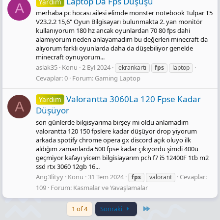
Laptop Da Fps Düşüşü
Yardım
A
merhaba pc hocası ailesi elimde monster notebook Tulpar T5
V23.2.2 15,6" Oyun Bilgisayarı bulunmakta 2. yan monitör
kullanıyorum 180 hz ancak oyunlardan 70 80 fps dahi
alamıyorum neden anlayamadım bu değerleri minecraft da
alıyorum farklı oyunlarda daha da düşebiliyor genelde
minecraft oynuyorum...
aslak35
Konu
2 Eyl 2024
ekrankartı
fps
laptop
Cevaplar: 0
Forum:
Gaming Laptop
Valorantta 3060La 120 Fpse Kadar
Yardım
A
Düşüyor
son günlerde bilgisyarıma birşey mi oldu anlamadım
valorantta 120 150 fpslere kadar düşüyor drop yiyorum
arkada spotify chrome opera gx discord açık oluyo ilk
aldığım zamanlarda 500 fpse kadar çıkıyordu şimdi 400ü
geçmiyor kafayı yicem bilgisiayarım pch f7 i5 12400F 1tb m2
ssd rtx 3060 12gb 16...
Ang3lityy
Konu
31 Tem 2024
Cevaplar:
fps
valorant
109
Forum:
Kasmalar ve Yavaşlamalar
Last
1 of 4
Sonraki