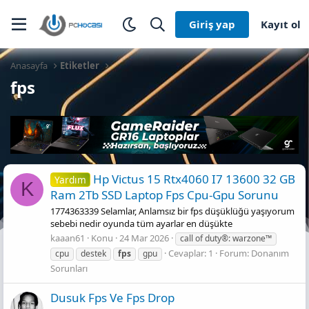
Giriş yap
Kayıt ol
Anasayfa
Etiketler
fps
Hp Victus 15 Rtx4060 I7 13600 32 GB
Yardım
K
Ram 2Tb SSD Laptop Fps Cpu-Gpu Sorunu
1774363339 Selamlar, Anlamsız bir fps düşüklüğü yaşıyorum
sebebi nedir oyunda tüm ayarlar en düşükte
kaaan61
Konu
24 Mar 2026
call of duty®: warzone™
Cevaplar: 1
Forum:
Donanım
cpu
destek
fps
gpu
Sorunları
Dusuk Fps Ve Fps Drop