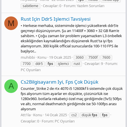
Cevaplar: 0
Forum:
Yazılım Sorunları
sabitleme
Rust Için Ddr5 Işlemci Tavsiyesi
M
• Herkese merhaba, sistemimde işlemci yükselterek ddr5'e
geçmeyi düşünüyorum. Şu an 11400f + 3060 + 32 GB Ram'e
sahibim. • Çoğu zaman bir problem yaşamazken L3 önbellek
eksikliğinden kaynaklandığını düşünerek Rust'ta iyi fps
alamıyorum. 300 kişilik official sunucularda 100-110 FPS ile
başlıyor...
muhibbi
Konu
19 Ocak 2025
3060
7500f
7600
Cevaplar: 9
Forum:
7700
ddr5
fps
i̇şlemci
rust
PC Oyunları
Cs2Bilgisayarım Iyi, Fps Çok Düşük
A
Counter_Strike 2 de rtx 4070 i5 12600kf li sistemde çok düşük
fps alıyorum tüm ayarlar en düşükte, çözünürlük ise
1280x960. botlarla rekabetçi özel maç girdiğimde (5v5) 50fps
ve altı, normal deathmatch girdiğimde ise 50-100fps arası
alıyorum
Att1la
Konu
14 Ocak 2025
cs2
düşük
fps
fps
Cevaplar: 0
Forum:
PC Oyunları