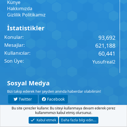
Künye
Hakkımızda
Gizlilik Politikamız
İstatistikler
Konular
93,692
Mesajlar
621,188
Kullanıcılar
60,441
Son Üye
Yusufreal2
Sosyal Medya
Bizi takip ederek her şeyden anında haberdar olabilirsin!
Twitter
Facebook
Bu site çerezler kullanır. Bu siteyi kullanmaya devam ederek çerez
YouTube
Instagram
kullanımımızı kabul etmiş olursunuz.
Kabul etmek
Daha fazla bilgi edin.…
İletişim
Şartlar
Gizlilik
Yardım
Anasayfa
R
S