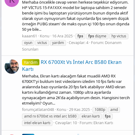
Merhaba öncelikle cevap veren herkese teşekkür ediyorum.
HP VİCTUS 15-FA1XXX model bir laptopa sahibim 2 senedir
bende işimi bu laptoptan yürütüyorum bunun dışında aktif
olarak oyun oynuyorum fakat oyunlarda fps seviyem düşük
örneğin PUBG steam' de maks oyun içi 100 fps onun dışında
50 ye bile...
kaaan61
Konu
16 Ara 2025
fps
fps
düşme
hp victus
Cevaplar: 4
Forum:
Donanım
oyun
victus
yardım
Sorunları
RX 6700Xt Vs İntel Arc B580 Ekran
Yardım
Kartı
Merhaba, Ekran kartı alacağım fakat muadili AMD RX
6700XT'yi buldum test videolarını izledim 10 fps farkı var
aralarında bazı oyunlarda 20 fps fark atabiliyor AMD ekran
kartını kullandığımız zaman. 1080p ultra ayarlarda
oynayacağım ama 2K'da açabiliyorum desin. Hangisini tercih
etmeliyim? Oyun...
forumçatlatan048
Konu
29 Kas 2025
1080p
amd
amd rx 6700xt vs i̇ntel arc b580
ekran kartı
fps
Cevaplar: 10
Forum:
Ekran Kartı
intel ekran kartı