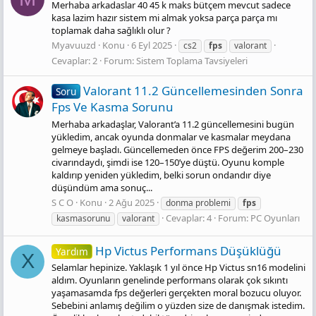
Merhaba arkadaslar 40 45 k maks bütçem mevcut sadece
kasa lazim hazır sistem mi almak yoksa parça parça mı
toplamak daha sağlıklı olur ?
Myavuuzd
Konu
6 Eyl 2025
cs2
fps
valorant
Cevaplar: 2
Forum:
Sistem Toplama Tavsiyeleri
Valorant 11.2 Güncellemesinden Sonra
Soru
Fps Ve Kasma Sorunu
Merhaba arkadaşlar, Valorant’a 11.2 güncellemesini bugün
yükledim, ancak oyunda donmalar ve kasmalar meydana
gelmeye başladı. Güncellemeden önce FPS değerim 200–230
civarındaydı, şimdi ise 120–150’ye düştü. Oyunu komple
kaldırıp yeniden yükledim, belki sorun ondandır diye
düşündüm ama sonuç...
S C O
Konu
2 Ağu 2025
donma problemi
fps
Cevaplar: 4
Forum:
PC Oyunları
kasmasorunu
valorant
Hp Vi̇ctus Performans Düşüklüğü
Yardım
X
Selamlar hepinize. Yaklaşık 1 yıl önce Hp Victus sn16 modelini
aldım. Oyunların genelinde performans olarak çok sıkıntı
yaşamasamda fps değerleri gerçekten moral bozucu oluyor.
Sebebini anlamış değilim o yüzden size de danışmak istedim.