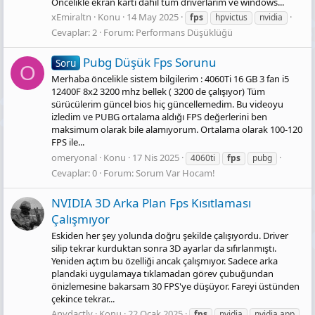
Öncelikle ekran kartı dahil tüm driverlarım ve windows...
xEmiraltn
Konu
14 May 2025
fps
hpvictus
nvidia
Cevaplar: 2
Forum:
Performans Düşüklüğü
Pubg Düşük Fps Sorunu
Soru
O
Merhaba öncelikle sistem bilgilerim : 4060Ti 16 GB 3 fan i5
12400F 8x2 3200 mhz bellek ( 3200 de çalışıyor) Tüm
sürücülerim güncel bios hiç güncellemedim. Bu videoyu
izledim ve PUBG ortalama aldığı FPS değerlerini ben
maksimum olarak bile alamıyorum. Ortalama olarak 100-120
FPS ile...
omeryonal
Konu
17 Nis 2025
4060ti
fps
pubg
Cevaplar: 0
Forum:
Sorum Var Hocam!
NVIDIA 3D Arka Plan Fps Kısıtlaması
Çalışmıyor
Eskiden her şey yolunda doğru şekilde çalışıyordu. Driver
silip tekrar kurduktan sonra 3D ayarlar da sıfırlanmıştı.
Yeniden açtım bu özelliği ancak çalışmıyor. Sadece arka
plandaki uygulamaya tıklamadan görev çubuğundan
önizlemesine bakarsam 30 FPS'ye düşüyor. Fareyi üstünden
çekince tekrar...
Anydactly
Konu
22 Ocak 2025
fps
nvidia
nvidia app