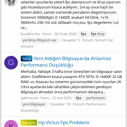
selamlar oyunlarda yeterli fps alamiyorum ve drop yiyorum
gibi hissediyorum kisaca acikliyim ; 3/4 ay once hazir bir
sistem aldim, zaman icerisinde parcalarini degistiriyorum.
Sistemim 5060(8gb) i5 14400f, anakart h610mk, 1x16
5600mhz cl36,1tb ssd, 600watt msi psu. fps degerlerim; cs2
ve...
burakrocky
Konu
26 Ocak 2026
fps
fps
drop
Cevaplar: 5
Forum:
Sorum Var
yardıma ihtiyacım var
Hocam!
Yeni Aldığım Bilgisayarda Anlamsız
Soru
G
Performans Düşüklüğü
Merhaba, Yaklaşık 3 hafta önce Sinerji'den bir bilgisayar satın
aldım. Özelliklerini kısaca yazayım: RTX 5070. i5-14400F 32 GB
RAM. vs. Kısacası bu sistemin günümüzdeki tüm oyunları 2K
Ultra ayarlarda bile rahatlıkla çalıştırabilmesi gerekiyor.
Bilgisayarı almadan önce performansını detaylıca...
gahnivore
Konu
22 Ara 2025
fps
performans
Cevaplar: 18
Forum:
Performans
yeni bilgisayar
Düşüklüğü
Hp Vi̇ctus Fps Problemi̇
Yardım
K