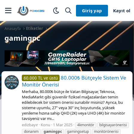
Giriş yap
Kayıt ol
Anasayfa
Etiketler
gamingpc
80.000₺ Bütçeyle Sistem Ve
60.000 TL ve üstü
Monitör Önerisi
Merhaba, 80.000₺ bütçe ile Vatan Bilgisayar, Teknosa,
MediaMarkt gibi güvenilir fiziksel mağazalardan temin
edilebilecek bir sistem önerisi sunabilir misiniz? Ayrıca, bu
sisteme uyumlu, 27" veya 30" inç boyutunda, yüksek
yenileme hızına sahip QHD (2K) veya UHD (4K) bir monitör
tavsiyeniz var mı...
edizbayır
Konu
1 Mar 2025
4kmonitör
bilgisayarönerisi
donanım
gamingpc
gamingsetup
monitörönerisi