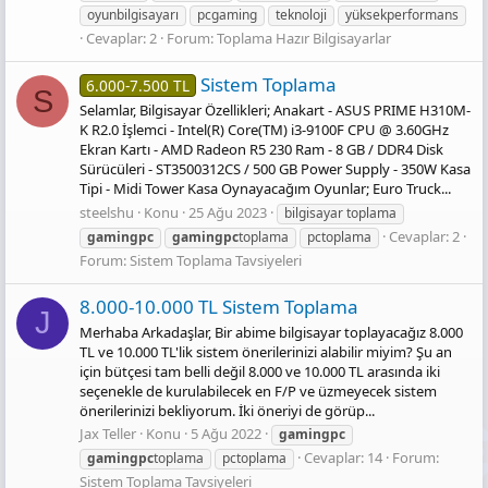
oyunbilgisayarı
pcgaming
teknoloji
yüksekperformans
Cevaplar: 2
Forum:
Toplama Hazır Bilgisayarlar
Sistem Toplama
6.000-7.500 TL
S
Selamlar, Bilgisayar Özellikleri; Anakart - ASUS PRIME H310M-
K R2.0 İşlemci - Intel(R) Core(TM) i3-9100F CPU @ 3.60GHz
Ekran Kartı - AMD Radeon R5 230 Ram - 8 GB / DDR4 Disk
Sürücüleri - ST3500312CS / 500 GB Power Supply - 350W Kasa
Tipi - Midi Tower Kasa Oynayacağım Oyunlar; Euro Truck...
steelshu
Konu
25 Ağu 2023
bilgisayar toplama
Cevaplar: 2
gamingpc
gamingpc
toplama
pctoplama
Forum:
Sistem Toplama Tavsiyeleri
8.000-10.000 TL Sistem Toplama
J
Merhaba Arkadaşlar, Bir abime bilgisayar toplayacağız 8.000
TL ve 10.000 TL'lik sistem önerilerinizi alabilir miyim? Şu an
için bütçesi tam belli değil 8.000 ve 10.000 TL arasında iki
seçenekle de kurulabilecek en F/P ve üzmeyecek sistem
önerilerinizi bekliyorum. İki öneriyi de görüp...
Jax Teller
Konu
5 Ağu 2022
gamingpc
Cevaplar: 14
Forum:
gamingpc
toplama
pctoplama
Sistem Toplama Tavsiyeleri