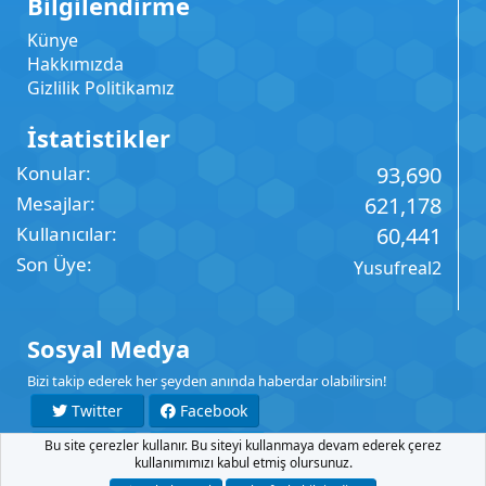
Bilgilendirme
Künye
Hakkımızda
Gizlilik Politikamız
İstatistikler
Konular
93,690
Mesajlar
621,178
Kullanıcılar
60,441
Son Üye
Yusufreal2
Sosyal Medya
Bizi takip ederek her şeyden anında haberdar olabilirsin!
Twitter
Facebook
Bu site çerezler kullanır. Bu siteyi kullanmaya devam ederek çerez
YouTube
Instagram
kullanımımızı kabul etmiş olursunuz.