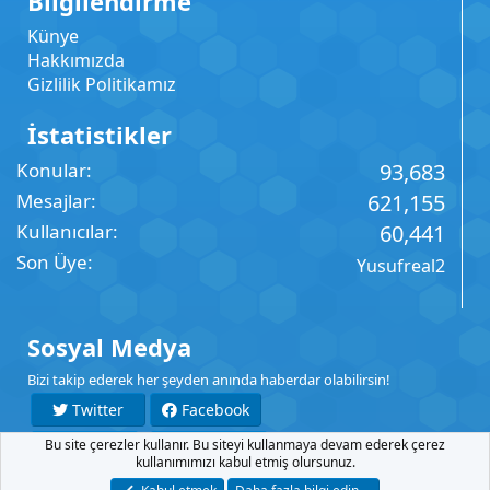
Bilgilendirme
Künye
Hakkımızda
Gizlilik Politikamız
İstatistikler
Konular
93,683
Mesajlar
621,155
Kullanıcılar
60,441
Son Üye
Yusufreal2
Sosyal Medya
Bizi takip ederek her şeyden anında haberdar olabilirsin!
Twitter
Facebook
Bu site çerezler kullanır. Bu siteyi kullanmaya devam ederek çerez
YouTube
Instagram
kullanımımızı kabul etmiş olursunuz.