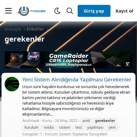
Giriş yap
Kayıt ol
Anasayfa
Etiketler
gerekenler
Yeni Sistem Alındığında Yapılması Gerekenler
Uzun süre hayalini kurdunuz ve sonunda çok heveslenerek
bir sistem aldınız. Kutudan çıkarttınız, sökülü geldiyse ekran
kartını yerine taktınız ve jelatinleri sökmenin verdiği
rahatlama hissiyle sabırsızlığınızı ve hevesinizi ikiye
katladınız. Bilgisayara monitörünüzü ve diğer
ekipmanlarınızı...
Androeat
Konu
26 May 2022
amd
gerekenler
kurulum
nvidia
sistem
test
yapılması
yeni
Cevaplar: 1
Forum:
Sistem Toplama Tavsiyeleri