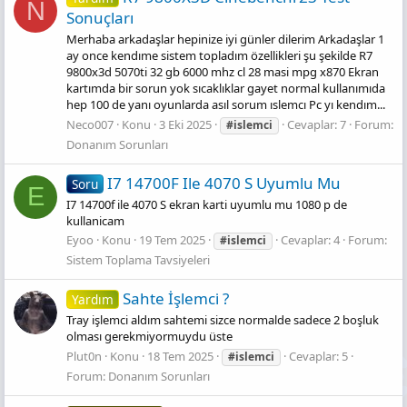
N
Sonuçları
Merhaba arkadaşlar hepinize iyi günler dilerim Arkadaşlar 1
ay once kendıme sistem topladım özellikleri şu şekilde R7
9800x3d 5070ti 32 gb 6000 mhz cl 28 masi mpg x870 Ekran
kartımda bir sorun yok sıcaklıklar gayet normal kullanımıda
hep 100 de yanı oyunlarda asıl sorum ıslemcı Pc yı kendım...
Neco007
Konu
3 Eki 2025
Cevaplar: 7
Forum:
#islemci
Donanım Sorunları
I7 14700F Ile 4070 S Uyumlu Mu
Soru
E
I7 14700f ile 4070 S ekran karti uyumlu mu 1080 p de
kullanicam
Eyoo
Konu
19 Tem 2025
Cevaplar: 4
Forum:
#islemci
Sistem Toplama Tavsiyeleri
Sahte İşlemci̇ ?
Yardım
Tray işlemci aldım sahtemi sizce normalde sadece 2 boşluk
olması gerekmiyormuydu üste
Plut0n
Konu
18 Tem 2025
Cevaplar: 5
#islemci
Forum:
Donanım Sorunları