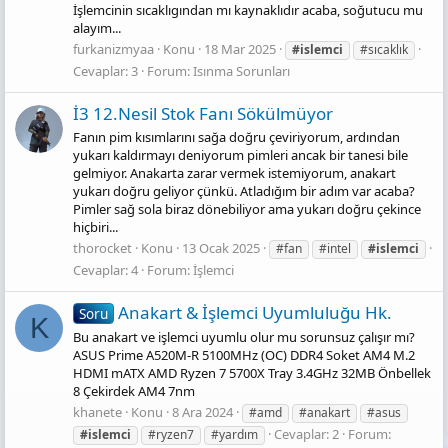
İşlemcinin sıcaklıgından mı kaynaklıdır acaba, soğutucu mu
alayım...
furkanizmyaa
Konu
18 Mar 2025
#islemci
#sıcaklık
Cevaplar: 3
Forum:
Isınma Sorunları
İ3 12.Nesil Stok Fanı Sökülmüyor
Fanın pim kısımlarını sağa doğru çeviriyorum, ardından
yukarı kaldırmayı deniyorum pimleri ancak bir tanesi bile
gelmiyor. Anakarta zarar vermek istemiyorum, anakart
yukarı doğru geliyor çünkü. Atladığım bir adım var acaba?
Pimler sağ sola biraz dönebiliyor ama yukarı doğru çekince
hiçbiri...
thorocket
Konu
13 Ocak 2025
#fan
#intel
#islemci
Cevaplar: 4
Forum:
İşlemci
Anakart & İşlemci Uyumluluğu Hk.
Soru
K
Bu anakart ve işlemci uyumlu olur mu sorunsuz çalışır mı?
ASUS Prime A520M-R 5100MHz (OC) DDR4 Soket AM4 M.2
HDMI mATX AMD Ryzen 7 5700X Tray 3.4GHz 32MB Önbellek
8 Çekirdek AM4 7nm
khanete
Konu
8 Ara 2024
#amd
#anakart
#asus
Cevaplar: 2
Forum:
#islemci
#ryzen7
#yardım