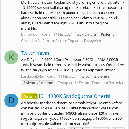
Merhabalar, sistem toplamak istiyorum işlemci olarak Intel i7
13-14000 serisini kullanacağım fakat ekran kartı konusunda
kararsız kaldım sizce 16gb 4060ti mı yoksa 8gb 4070 mı
almak daha mantıklı. Bu arada eğer ekran kartını ikinci el
almaya karar verirsem 8gb 3070 alabilirim size göre
mantıklı...
baflionder
Konu
14 Nis 2024
#ekrankartı
#islemci
Cevaplar: 3
Forum:
Sistem Toplama Tavsiyeleri
Twitch Yayın
K
AMD Ryzen 3 3100 4Gore Processor 3.60GHz RAM:8,00GB
Twitch yayını kaldırır mı? Normalde valorantta 150fps alırken
twitch de yayın açınca 30 a düşüyor Ne yapmam lazım?
kardelenkykc
Konu
11 Nis 2024
#fps
#islemci
Cevaplar: 1
Forum:
Donanım Sorunları
#işlemciyükseltme
I9 14900K Sıvı Soğutma Önerisi
Yardım
D
Arkadaşlar merhaba sistem toplamak istiyorum ama kafam
çok karışık. 14900k ile 13900k arasında kaldım 14900k çok
ısınıyor diyorlar o yüzden 14900k alsam sizce 420 mm sıvı
soğutma şart mı yada 14900k dan vazgeçip 13900k alıp 360
mm soğutma ile kullanmak mı mantıklı?