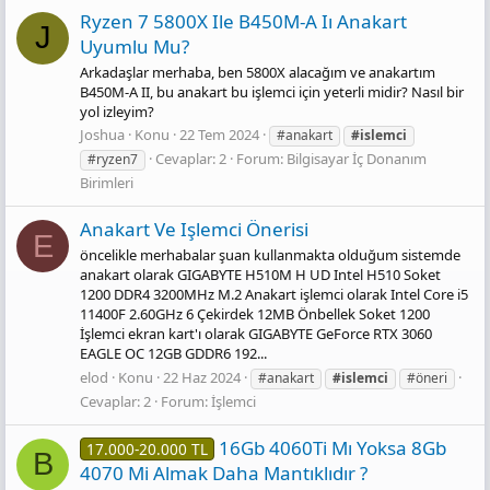
Ryzen 7 5800X Ile B450M-A Iı Anakart
J
Uyumlu Mu?
Arkadaşlar merhaba, ben 5800X alacağım ve anakartım
B450M-A II, bu anakart bu işlemci için yeterli midir? Nasıl bir
yol izleyim?
Joshua
Konu
22 Tem 2024
#anakart
#islemci
Cevaplar: 2
Forum:
Bilgisayar İç Donanım
#ryzen7
Birimleri
Anakart Ve Işlemci Önerisi
E
öncelikle merhabalar şuan kullanmakta olduğum sistemde
anakart olarak GIGABYTE H510M H UD Intel H510 Soket
1200 DDR4 3200MHz M.2 Anakart işlemci olarak Intel Core i5
11400F 2.60GHz 6 Çekirdek 12MB Önbellek Soket 1200
İşlemci ekran kart'ı olarak GIGABYTE GeForce RTX 3060
EAGLE OC 12GB GDDR6 192...
elod
Konu
22 Haz 2024
#anakart
#islemci
#öneri
Cevaplar: 2
Forum:
İşlemci
16Gb 4060Ti Mı Yoksa 8Gb
17.000-20.000 TL
B
4070 Mi Almak Daha Mantıklıdır ?