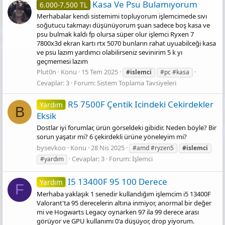
Kasa Ve Psu Bulamıyorum
6.000-7.500 TL
Merhabalar kendi sistemimi topluyorum işlemcimede sıvı
soğutucu takmayı düşünüyorum şuan sadece boş kasa ve
psu bulmak kaldı fp olursa süper olur işlemci Ryxen 7
7800x3d ekran kartı rtx 5070 bunların rahat uyuabilceği kasa
ve psu lazım yardımcı olabilirseniz sevinirim 5 k yı
geçmemesi lazım
Plut0n
Konu
15 Tem 2025
#islemci
#pc #kasa
Cevaplar: 3
Forum:
Sistem Toplama Tavsiyeleri
R5 7500F Çentik Icindeki Cekirdekler
Yardım
B
Eksik
Dostlar iyi forumlar, ürün görseldeki gibidir. Neden böyle? Bir
sorun yaşatır mi? 6 çekirdekli ürüne yöneleyim mi?
bysevkoo
Konu
28 Nis 2025
#amd #ryzen5
#islemci
Cevaplar: 3
Forum:
İşlemci
#yardım
I5 13400F 95 100 Derece
Yardım
F
Merhaba yaklaşık 1 senedir kullandığım işlemcim i5 13400F
Valorant'ta 95 derecelerin altına inmiyor, anormal bir değer
mi ve Hogwarts Legacy oynarken 97 ila 99 derece arası
görüyor ve GPU kullanımı 0'a düşüyor, drop yiyorum.