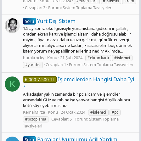
davuth
Konu
7 Nis 2024
#ekran kartı
#islemci
#ram
Cevaplar: 3
Forum:
Sistem Toplama Tavsiyeleri
Yurt Dışı Sistem
Soru
1.5 ay sonra okul gezisiyle yunanistana gidicem inşallah ,
oradan ekran kartı ve işlemci alsam , daha doğrusu alabilir
miyim , fiyat olarak daha ucuza gelir mi , günrükten vergi
alıyorlar mı , alıyolarsa ne kadar , kısacası elim boş dönmek
istemiyorum ne yapabilir önerileriniz nedir? Aklımda...
burakrocky
Konu
21 Şub 2024
#ekran kartı
#islemci
Cevaplar: 1
Forum:
Sistem Toplama Tavsiyeleri
#yurtdisi
İşlemcilerden Hangisi Daha İyi
6.000-7.500 TL
K
?
Arkadaşlar yakın zamanda bir pc alıcam ve işlemciler
arasındaki GHz ve mb ne işe yarıyor hangisi düşük olunca
kötü söyleyebilirmisiniz
KemalMirza
Konu
24 Ocak 2024
#islemci
#pc
Cevaplar: 5
Forum:
Sistem Toplama
#pctoplama
Tavsiyeleri
Parçalar Uyumlumu Acill Yardım
Soru