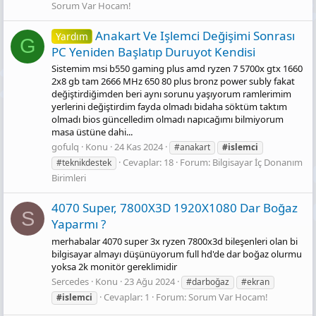
Sorum Var Hocam!
Anakart Ve Işlemci Değişimi Sonrası
Yardım
G
PC Yeniden Başlatıp Duruyot Kendisi
Sistemim msi b550 gaming plus amd ryzen 7 5700x gtx 1660
2x8 gb tam 2666 MHz 650 80 plus bronz power subly fakat
değiştirdiğimden beri aynı sorunu yaşıyorum ramlerimim
yerlerini değiştirdim fayda olmadı bidaha söktüm taktım
olmadı bios güncelledim olmadı napıcağımı bilmiyorum
masa üstüne dahi...
gofulq
Konu
24 Kas 2024
#anakart
#islemci
Cevaplar: 18
Forum:
Bilgisayar İç Donanım
#teknikdestek
Birimleri
4070 Super, 7800X3D 1920X1080 Dar Boğaz
S
Yaparmı ?
merhabalar 4070 super 3x ryzen 7800x3d bileşenleri olan bi
bilgisayar almayı düşünüyorum full hd'de dar boğaz olurmu
yoksa 2k monitör gereklimidir
Sercedes
Konu
23 Ağu 2024
#darboğaz
#ekran
Cevaplar: 1
Forum:
Sorum Var Hocam!
#islemci