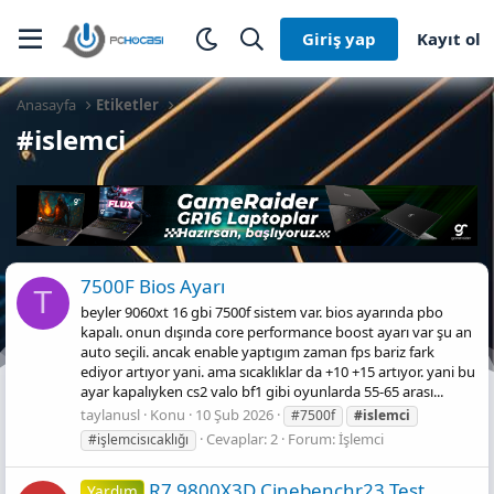
Giriş yap
Kayıt ol
Anasayfa
Etiketler
#islemci
7500F Bios Ayarı
T
beyler 9060xt 16 gbi 7500f sistem var. bios ayarında pbo
kapalı. onun dışında core performance boost ayarı var şu an
auto seçili. ancak enable yaptıgım zaman fps bariz fark
ediyor artıyor yani. ama sıcaklıklar da +10 +15 artıyor. yani bu
ayar kapalıyken cs2 valo bf1 gibi oyunlarda 55-65 arası...
taylanusl
Konu
10 Şub 2026
#7500f
#islemci
Cevaplar: 2
Forum:
İşlemci
#işlemcisıcaklığı
R7 9800X3D Cinebenchr23 Test
Yardım