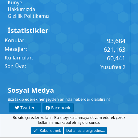
Künye
Hakkımızda
Gizlilik Politikamız
İstatistikler
Konular
93,684
Mesajlar
621,163
Kullanıcılar
60,441
Son Üye
Yusufreal2
Sosyal Medya
Bizi takip ederek her şeyden anında haberdar olabilirsin!
Twitter
Facebook
Bu site çerezler kullanır. Bu siteyi kullanmaya devam ederek çerez
YouTube
Instagram
kullanımımızı kabul etmiş olursunuz.
Kabul etmek
Daha fazla bilgi edin.…
İletişim
Şartlar
Gizlilik
Yardım
Anasayfa
R
S