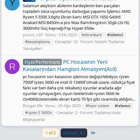
Y
Selamun aleyküm abilerim kardeşlerim ben parçaları
topladım sizce uyumlumu darboğaz yaparmı İşlemci: AMD
Ryzen 5 5500 3.6ghz Ekran kartı: MSI GTX 1650 Gddr6
Anakart:MSI B450m-a pro Max Ram:Kıngston 32gb (2x16)
3600mhz Güç kaynağı:Fsp Hyper 650w
yunus_x37
Konu
3 Eki 2023
#ekrankartı
#islemci
Cevaplar: 10
Forum:
Sistem Toplama
#kasatoplama
Tavsiyeleri
PC Hocasının Yeni
Fiyat/Performans
R
Kasalarından Hangisni Almalıyım(Acil)
pc hocasının son kasasının işlemcisi değiştirlebiliyor. ryzen
7500f ryzen 5600 ve intel i5 13400f olmak üzere. oldukça fiyat
farkı var ben daha çok rekabetçi oyunlar aradada ağır
oyunlar oynayacğım. oyun testlerinde ryzen 5600 ile
rtx4060(sistemdeki ekran kartı) 70 fps gibi civarında aldığını...
Rüzgar Efe
Konu
29 Ağu 2023
#hazır sistem
#islemci
Cevaplar: 2
Forum:
Toplama Hazır
#ryzen 5 5600x
Bilgisayarlar
Last
1 of 2
Sonraki