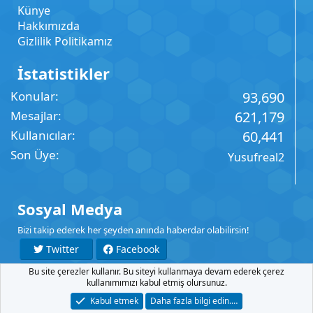
Künye
Hakkımızda
Gizlilik Politikamız
İstatistikler
Konular
93,690
Mesajlar
621,179
Kullanıcılar
60,441
Son Üye
Yusufreal2
Sosyal Medya
Bizi takip ederek her şeyden anında haberdar olabilirsin!
Twitter
Facebook
Bu site çerezler kullanır. Bu siteyi kullanmaya devam ederek çerez
YouTube
Instagram
kullanımımızı kabul etmiş olursunuz.
Kabul etmek
Daha fazla bilgi edin.…
İletişim
Şartlar
Gizlilik
Yardım
Anasayfa
R