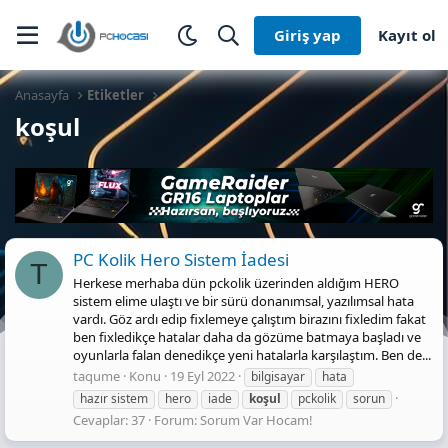
Giriş yap
Kayıt ol
Anasayfa
Etiketler
koşul
PC Kolik Hero Sistem İadesi
T
Herkese merhaba dün pckolik üzerinden aldığım HERO
sistem elime ulaştı ve bir sürü donanımsal, yazılımsal hata
vardı. Göz ardı edip fixlemeye çalıştım birazını fixledim fakat
ben fixledikçe hatalar daha da gözüme batmaya başladı ve
oyunlarla falan denedikçe yeni hatalarla karşılaştım. Ben de...
taqume
Konu
19 Eyl 2022
bilgisayar
hata
hazır sistem
hero
iade
koşul
pckolik
sorun
Cevaplar: 37
Forum:
Sorum Var Hocam!