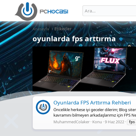
Anasayfa
Etiketler
oyunlarda fps arttırma
Oyunlarda FPS Arttırma Rehberi
Öncelikle herkese iyi geceler dilerim; Blog si
kavramını bilmeyen arkadaşlarımız için FPS Ned
MuhammedColaker
Konu
9 Haz 2022
fps