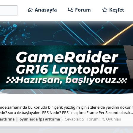
Anasayfa
Forum
Keşfet
temde zamanında bu konuda bir içerik yazdığım için sizlerle de yardımı doku
ir? soru ile başlayalım. FPS Nedir? FPS 'in açılımı Frame Per Second olarak...
Cevaplar: 5
Forum:
PC Oyunları
arttırma
oyunlarda
fps
arttırma