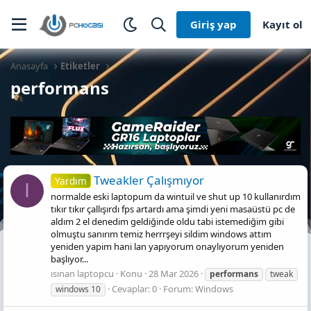
Giriş yap
Kayıt ol
Anasayfa
Etiketler
performans
Tweakler Çalışmıyor
Yardım
I
normalde eski laptopum da wintuil ve shut up 10 kullanırdım
tıkır tıkır çallışırdı fps artardı ama şimdi yeni masaüstü pc de
aldım 2 el denedim geldiğinde oldu tabi istemediğim gibi
olmuştu sanırım temiz herrrşeyi sildim windows attım
yeniden yapim hani lan yapıyorum onaylıyorum yeniden
başlıyor...
ısınan laptopcu
Konu
28 Mar 2026
performans
tweak
Cevaplar: 0
Forum:
Windows
windows 10