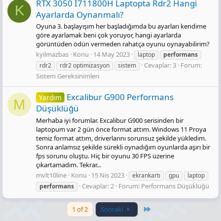
RTX 3050 İ711800H Laptopta Rdr2 Hangi
K
Ayarlarda Oynanmalı?
Oyuna 3. başlayışım her başladığımda bu ayarları kendime
göre ayarlamak beni çok yoruyor, hangi ayarlarda
görüntüden ödün vermeden rahatça oyunu oynayabilirim?
kyilmazbas
Konu
14 May 2023
laptop
performans
Cevaplar: 3
Forum:
rdr2
rdr2 optimizasyon
sistem
Sistem Gereksinimleri
Excalibur G900 Performans
Yardım
M
Düşüklüğü
Merhaba iyi forumlar. Excalibur G900 serisinden bir
laptopum var 2 gün önce format attım. Windows 11 Proya
temiz format attım, driverlarını sorunsuz şekilde yükledim.
Sonra anlamsız şekilde sürekli oynadığım oyunlarda aşırı bir
fps sorunu oluştu. Hiç bir oyunu 30 FPS üzerine
çıkartamadım. Tekrar...
mvlt10line
Konu
15 Nis 2023
ekrankartı
gpu
laptop
Cevaplar: 2
Forum:
Performans Düşüklüğü
performans
Last
1 of 2
Sonraki