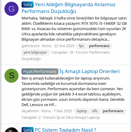
Yeni Aldığım Bilgisayarda Anlamsız
Soru
G
Performans Düşüklüğü
Merhaba, Yaklaşık 3 hafta önce Sinerji'den bir bilgisayar satın
aldım. Özelliklerini kısaca yazayım: RTX 5070. i5-14400F 32 GB
RAM. vs. Kısacası bu sistemin günümüzdeki tüm oyunları 2K
Ultra ayarlarda bile rahatlıkla çalıştırabilmesi gerekiyor.
Bilgisayarı almadan önce performansını detaylıca...
gahnivore
Konu
22 Ara 2025
fps
performans
Cevaplar: 18
Forum:
Performans
yeni bilgisayar
Düşüklüğü
İş Amaçlı Laptop Önerileri
Fiyat/Performans
S
Ben iş amaçlı kullanabileceğim bir laptop arıyorum.
Tasarımda sadeliğe ve kurumsal durmasına özen
gösteriyorum. Performans açısından da beni üzmesin. Yeri
geldiğinde yoğun bir şekilde 3-4 excel tablosu açabileyim,
ekranı göz yormasın, uzun ömürlü dayansın bana. Genelde
Dell, Lenovo ve HP...
skyahnnn
Konu
7 Kas 2025
laptop
ofis
performans
Cevaplar: 2
Forum:
İş ve Okul Amaçlı Laptop
PC Sistem Topladım Nasıl ?
Soru