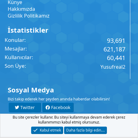
Künye
Hakkımızda
Gizlilik Politikamız
İstatistikler
Konular
93,691
Mesajlar
621,187
Kullanıcılar
60,441
Son Üye
Yusufreal2
Sosyal Medya
Bizi takip ederek her şeyden anında haberdar olabilirsin!
Twitter
Facebook
Bu site çerezler kullanır. Bu siteyi kullanmaya devam ederek çerez
YouTube
Instagram
kullanımımızı kabul etmiş olursunuz.
Kabul etmek
Daha fazla bilgi edin.…
İletişim
Şartlar
Gizlilik
Yardım
Anasayfa
R
S