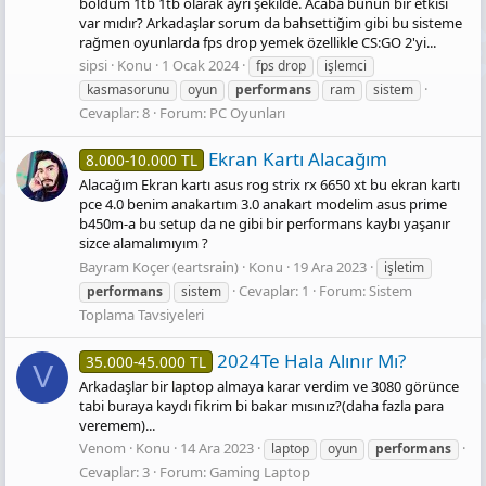
böldüm 1tb 1tb olarak ayrı şekilde. Acaba bunun bir etkisi
var mıdır? Arkadaşlar sorum da bahsettiğim gibi bu sisteme
rağmen oyunlarda fps drop yemek özellikle CS:GO 2'yi...
sipsi
Konu
1 Ocak 2024
fps drop
işlemci
kasmasorunu
oyun
performans
ram
sistem
Cevaplar: 8
Forum:
PC Oyunları
Ekran Kartı Alacağım
8.000-10.000 TL
Alacağım Ekran kartı asus rog strix rx 6650 xt bu ekran kartı
pce 4.0 benim anakartım 3.0 anakart modelim asus prime
b450m-a bu setup da ne gibi bir performans kaybı yaşanır
sizce alamalımıyım ?
Bayram Koçer (eartsrain)
Konu
19 Ara 2023
işletim
Cevaplar: 1
Forum:
Sistem
performans
sistem
Toplama Tavsiyeleri
2024Te Hala Alınır Mı?
35.000-45.000 TL
V
Arkadaşlar bir laptop almaya karar verdim ve 3080 görünce
tabi buraya kaydı fikrim bi bakar mısınız?(daha fazla para
veremem)...
Venom
Konu
14 Ara 2023
laptop
oyun
performans
Cevaplar: 3
Forum:
Gaming Laptop