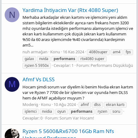
Yardima İhti̇yacim Var (Rtx 4080 Super)
N
Merhaba arkadaşlar ekran kartımı ve işlemcimi yeni aldım
sistem bilgilerim ektekilerdir ayrıca ram frekans hızım 3200
mhz oyunlarda istediğim performansı alamıyorum işlemci ve
ekran kartı kullanımım çok düşük (ekran kartı kullanımım
%50 ila 60 arası işlemcimde %40 civarlarında) kardeşimin
am5...
nuh armağan
Konu
16 Kas 2024
4080super
am4
fps
galax
nvida
performans
rtx4080 super
Cevaplar: 1
Forum:
Performans Düşüklüğü
ryzen 5 5950x
Afmf Vs DLSS
M
Hocam şimdi sorum var diyelim ki benim Nvdia ekran kartım
var ve Ryzen 7 7700 de bir işlemcim var oyunda hem DLSS
hem de AFMF açabiliyor muyum ?
Moderig
Konu
10 Ağu 2024
afmf
dlss
ekran kartı
işlemci
nvidia
oyun
performans
ryzen
soru
Cevaplar: 0
Forum:
Sorum Var Hocam!
Ryzen 5 5600&Rx6700 16Gb Ram Nfs