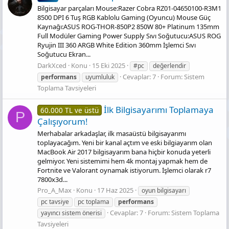
Bilgisayar parçaları Mouse:Razer Cobra RZ01-04650100-R3M1
8500 DPI 6 Tuş RGB Kablolu Gaming (Oyuncu) Mouse Güç
Kaynağı:ASUS ROG-THOR-850P2 850W 80+ Platinum 135mm
Full Modüler Gaming Power Supply Sıvı Soğutucu:ASUS ROG
Ryujin III 360 ARGB White Edition 360mm İşlemci Sıvı
Soğutucu Ekran...
DarkXced
Konu
15 Eki 2025
#pc
değerlendir
Cevaplar: 7
Forum:
Sistem
performans
uyumluluk
Toplama Tavsiyeleri
İlk Bilgisayarımı Toplamaya
60.000 TL ve üstü
P
Çalışıyorum!
Merhabalar arkadaşlar, ilk masaüstü bilgisayarımı
toplayacağım. Yeni bir kanal açtım ve eski bilgiayarım olan
MacBook Air 2017 bilgisayarım bana hiçbir konuda yeterli
gelmiyor. Yeni sistemimi hem 4k montaj yapmak hem de
Fortnite ve Valorant oynamak istiyorum. İşlemci olarak r7
7800x3d...
Pro_A_Max
Konu
17 Haz 2025
oyun bilgisayarı
pc tavsiye
pc toplama
performans
Cevaplar: 7
Forum:
Sistem Toplama
yayıncı sistem önerisi
Tavsiyeleri