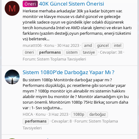
40K Güncel Sistem Önerisi
Öneri
M
Herkese merhaba arkadaşlar 30k ya kadar bütçem var.
monitör ve klavye mouse vs dahil güncel ve geleceğe
yönelik sadece oyun ve gündelik işler odaklı düşünerek
tercih konusunda Intel ve AMD olarak işlemci ve ekran kartı
farklarını (yazılım desteği,oyun performansı, enerji tüketimi
vs) belirterek...
murattt06
Konu
30 Haz 2023
amd
güncel
intel
Cevaplar: 38
öneri
performans
sistem
tavsiye
Forum:
Sistem Toplama Tavsiyeleri
Sistem 1080P'de Darboğaz Yapar Mı ?
Bu sistem 1080p Monitörde darboğaz yapar mı ?
Performans düşüklüğü, pc resetleme gibi sorunlar yaşar
mıyım ? 1080p monitör için alınabilir mi sistemin hakkını
alabilir miyim bu monitör ile ? Monitör alamadığım için bu
sorun önemli. Monitörüm 1080p 75Hz Birkaç sorum daha
var : 1- Sıvı soğutma...
H0CA
Konu
3 Haz 2023
1080p
darboğaz
Cevaplar: 8
Forum:
Sistem Toplama
performans
Tavsiyeleri