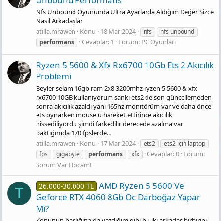
Unbound Performans
Nfs Unbound Oyununda Ultra Ayarlarda Aldığım Değer Sizce
Nasıl Arkadaşlar
atilla.mrawen
Konu
18 Mar 2024
nfs
nfs unbound
Cevaplar: 1
Forum:
PC Oyunları
performans
Ryzen 5 5600 & Xfx Rx6700 10Gb Ets 2 Akıcılık
Problemi
Beyler selam 16gb ram 2x8 3200mhz ryzen 5 5600 & xfx
rx6700 10GB kullanıyorum sanki ets2 de son güncellemeden
sonra akıcılık azaldı yani 165hz monitörüm var ve daha önce
ets oynarken mouse u hareket ettirince akıcılık
hissediliyordu şimdi farkedilir derecede azalma var
baktığımda 170 fpslerde...
atilla.mrawen
Konu
17 Mar 2024
ets2
ets2 için laptop
Cevaplar: 0
Forum:
fps
gıgabyte
performans
xfx
Sorum Var Hocam!
AMD Ryzen 5 5600 Ve
26.000-30.000 TL
T
Geforce RTX 4060 8Gb Oc Darboğaz Yapar
Mı?
Konunun başlığına da yazdığım gibi bu iki arkadaş birbirini