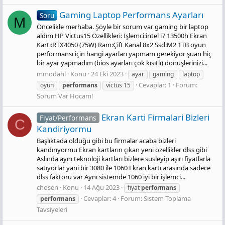
Gaming Laptop Performans Ayarları
Soru
M
Öncelikle merhaba. Şöyle bir sorum var gaming bir laptop
aldım HP Victus15 Özellikleri: İşlemci:intel i7 13500h Ekran
Kartı:RTX4050 (75W) Ram:Çift Kanal 8x2 Ssd:M2 1TB oyun
performansı için hangi ayarları yapmam gerekiyor şuan hiç
bir ayar yapmadım (bios ayarları çok kısıtlı) dönüşlerinizi...
mmodahl
Konu
24 Eki 2023
ayar
gaming
laptop
Cevaplar: 1
Forum:
oyun
performans
victus 15
Sorum Var Hocam!
Ekran Karti Fi̇rmalari Bi̇zleri̇
Fiyat/Performans
C
Kandiriyormu
Başlıktada olduğu gibi bu firmalar acaba bizleri
kandırıyormu Ekran kartların çıkan yeni özellikler dlss gibi
Aslında aynı teknoloji kartları bizlere süsleyip aşırı fiyatlarla
satıyorlar yani bir 3080 ile 1060 Ekran kartı arasında sadece
dlss faktörü var Aynı sistemde 1060 iyi bir işlemci...
chosen
Konu
14 Ağu 2023
fiyat
performans
Cevaplar: 4
Forum:
Sistem Toplama
performans
Tavsiyeleri