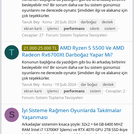
besleyebilir mi? Bir sorum daha var bu sistem günümüz
oyunlarını ne derecede oynatır. Şimdiden ilgi ve alakanız için
çok teşekkürler.
Tavuk Bey
Konu
20 Şub 2024
darboğaz
destek
ekran kartı
işlemci
performans
sıkıntı
sistem
Cevaplar: 27
Forum:
Sistem Toplama Tavsiyeleri
AMD Ryzen 5 5500 Ve AMD
21.000-25.000 TL
T
Radeon Rx6700Xt Darboğaz Yapar Mı?
Konunun başlığına da yazdığım gibi bu iki arkadaş birbirini
besleyebilir mi? Bir sorum daha var bu sistem günümüz
oyunlarını ne derecede oynatır. Şimdiden ilgi ve alakanız için
çok teşekkürler.
Tavuk Bey
Konu
19 Şub 2024
dar boğaz
destek
Cevaplar: 2
ekran kartı
işlemci
performans
sistem
Forum:
Sistem Toplama Tavsiyeleri
İyi Sisteme Rağmen Oyunlarda Takılmalar
S
Yaşanması
Arkadaşlar sistemim kısaca şöyle: 32x2 = 64 GB 6400 MHZ
RAM İntel i7 13700KF İşlemci ve RTX 4070 GPU 2TB SSD ikiye